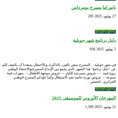
بانوراما مسرح بومرداس
27 يوليو، 2025
285
أكمل القراءة »
دليل برنامج شهر جويلية
5 يوليو، 2025
836
في شهر جويلية… المسرح ينبض بالفن، بالذاكرة، وبالاحتفال.يسعدنا أن نكشف لكم
عن “دليل برنامج” هذا الشهر، الذي يجمع بين الإبداع المسرحيوالاحتفاء الوطني
بروح فنية : — عروض مسرحية للكبار — عروض موجهة للأطفال — سهرات فنية
متنوعة — عروض ثورية خاصة بعيد الاستقلال وكما عوّدكم المسرح الوطني
الجزائري ، نُخصص …
أكمل القراءة »
المهرجان الأوروبي للموسيقى 2025
21 يونيو، 2025
1,309