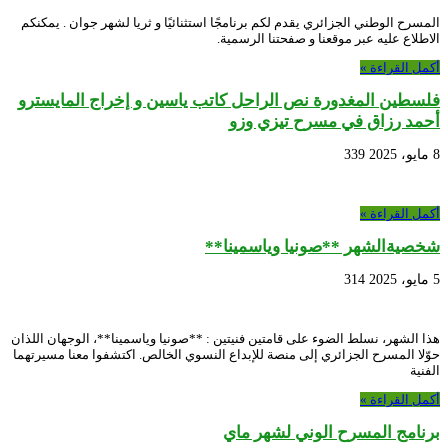
المسرح الوطني الجزائري يقدم لكم برنامجًا استثنائيًا و ثريا لشهر جوان . يمكنكم
الاطلاع عليه عبر موقعنا و صفحتنا الرسمية.
أكمل القراءة »
فلسطين المغدورة نص الراحل كاتب ياسين و إخراج المايسترو
أحمد رزاق في مسرح تيزي وزو
8 مايو، 2025
339
أكمل القراءة »
شخصيةالشهر **صونيا وياسمينا**
5 مايو، 2025
314
هذا الشهر، نسلط الضوء على قامتين فنيتين : **صونيا وياسمينا**، الوجهان اللذان
حوّلا المسرح الجزائري إلى منصة للإبداع النسوي الخالص. اكتشفوا معنا مسيرتهما
الفنية
أكمل القراءة »
برنامج المسرح الوني لشهر ماي