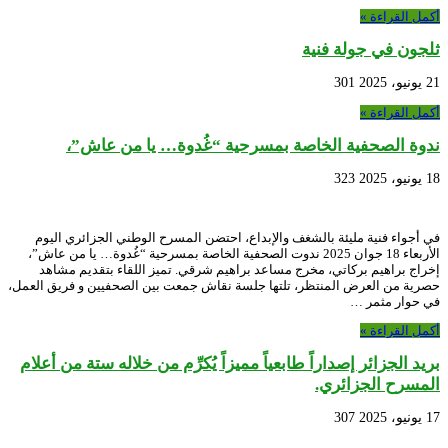
أكمل القراءة »
ثلجون في جولة فنية
21 يونيو، 2025
301
أكمل القراءة »
ندوة الصحفية الخاصة بمسرحية “غُدوة… يا من عاش”،
18 يونيو، 2025
323
في أجواء فنية مليئة بالشغف والإبداع، احتضن المسرح الوطني الجزائري اليوم
الأربعاء 18 جوان 2025 ندوت الصحفية الخاصة بمسرحية “غُدوة… يا من عاش”،
إخراج براهيم بركاتي، مخرج مساعد براهيم شرقي. تميز اللقاء بتقديم مشاهد
حصرية من العرض المنتظر، تلتها جلسة نقاش جمعت بين الصحفيين و فريق العمل،
في حوار مثمر …
أكمل القراءة »
بريد الجزائر إصداراً طابعياً مميزاً يُكرِّم من خلاله ستة من أعلام
المسرح الجزائري.
17 يونيو، 2025
307