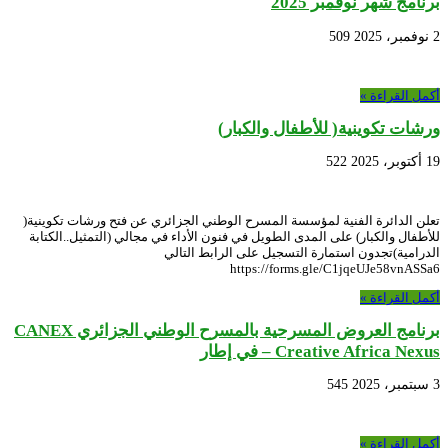
برنامج شهر نوفمبر 2025
2 نوفمبر، 2025
509
أكمل القراءة »
ورشات تكوينية( للأطفال والكبار)
19 أكتوبر، 2025
522
تعلن الدائرة الفنية لمؤسسة المسرح الوطني الجزائري عن فتح ورشات تكوينية(
للأطفال والكبار) على المدى الطويل في فنون الأداء في مجالي (التمثيل..الكتابة
الدرامية)تجدون استمارة التسجيل على الرابط التالي
https://forms.gle/C1jqeUJe58vnASSa6
أكمل القراءة »
برنامج العروض المسرحية بالمسرح الوطني الجزائري CANEX
– Creative Africa Nexus في إطار
3 سبتمبر، 2025
545
أكمل القراءة »