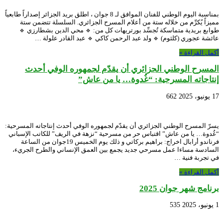
بمناسبة اليوم الوطني للفنان الموافق لـ 8 جوان ، اطلق بريد الجزائر إصداراً طابعياً
مميزاً يُكرِّم من خلاله ستة من أعلام المسرح الجزائري. السلسلة تتضمن ستة
طوابع بريدية متماسكة تُجسِّد بورتريهات كل من: 🔹 محي الدين بشطارزي 🔹
عائشة عجوري (كلثوم) 🔹 ولد عبد الرحمن كاكي 🔹 عبد القادر علولة …
أكمل القراءة »
المسرح الوطني الجزائري أن يقدّم لجمهوره الوفي أحدث
إنتاجاته المسرحية: “غُدوة… يا من عاش”
17 يونيو، 2025
662
يسرّ المسرح الوطني الجزائري أن يقدّم لجمهوره الوفي أحدث إنتاجاته المسرحية:
“غُدوة… يا من عاش” اقتباس حر من مسرحية “نزهة في الريف” للكاتب الإسباني
فرناندو أرابال اخراج: براهيم بركاتي و ذلك يوم الخميس 19جوان من الساعة
السادسة مساءا عمل مسرحي جديد يجمع بين العمق الإنساني والطرح الجريء،
في تجربة فنية …
أكمل القراءة »
برنامج شهر جوان 2025
1 يونيو، 2025
535