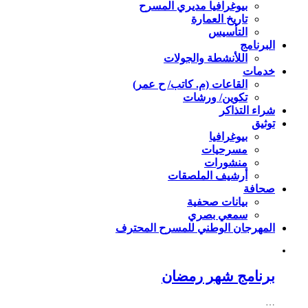
بيوغرافيا مديري المسرح
تاريخ العمارة
التأسيس
البرنامج
اللأنشطة والجولات
خدمات
القاعات (م. كاتب/ ح عمر)
تكوين/ ورشات
شراء التذاكر
توثيق
بيوغرافيا
مسرحيات
منشورات
أرشيف الملصقات
صحافة
بيانات صحفية
سمعي بصري
المهرجان الوطني للمسرح المحترف
برنامج شهر رمضان
…