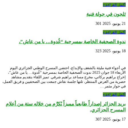
أكمل القراءة »
ثلجون في جولة فنية
21 يونيو، 2025
301
أكمل القراءة »
ندوة الصحفية الخاصة بمسرحية “غُدوة… يا من عاش”،
18 يونيو، 2025
323
في أجواء فنية مليئة بالشغف والإبداع، احتضن المسرح الوطني الجزائري اليوم
الأربعاء 18 جوان 2025 ندوت الصحفية الخاصة بمسرحية “غُدوة… يا من عاش”،
إخراج براهيم بركاتي، مخرج مساعد براهيم شرقي. تميز اللقاء بتقديم مشاهد
حصرية من العرض المنتظر، تلتها جلسة نقاش جمعت بين الصحفيين و فريق العمل،
في حوار مثمر …
أكمل القراءة »
بريد الجزائر إصداراً طابعياً مميزاً يُكرِّم من خلاله ستة من أعلام
المسرح الجزائري.
17 يونيو، 2025
307