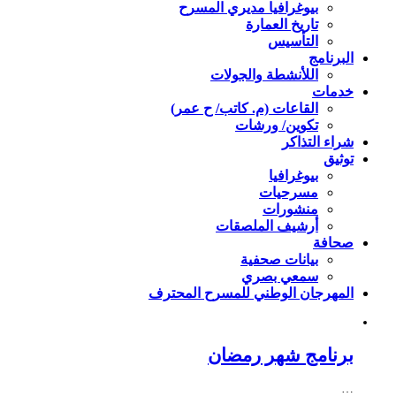
بيوغرافيا مديري المسرح
تاريخ العمارة
التأسيس
البرنامج
اللأنشطة والجولات
خدمات
القاعات (م. كاتب/ ح عمر)
تكوين/ ورشات
شراء التذاكر
توثيق
بيوغرافيا
مسرحيات
منشورات
أرشيف الملصقات
صحافة
بيانات صحفية
سمعي بصري
المهرجان الوطني للمسرح المحترف
برنامج شهر رمضان
…