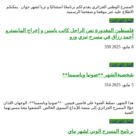
المسرح الوطني الجزائري يقدم لكم برنامجًا استثنائيًا و ثريا لشهر جوان . يمكنكم
الاطلاع عليه عبر موقعنا و صفحتنا الرسمية.
أكمل القراءة »
فلسطين المغدورة نص الراحل كاتب ياسين و إخراج المايسترو
أحمد رزاق في مسرح تيزي وزو
8 مايو، 2025
339
أكمل القراءة »
شخصيةالشهر **صونيا وياسمينا**
5 مايو، 2025
314
هذا الشهر، نسلط الضوء على قامتين فنيتين : **صونيا وياسمينا**، الوجهان اللذان
حوّلا المسرح الجزائري إلى منصة للإبداع النسوي الخالص. اكتشفوا معنا مسيرتهما
الفنية
أكمل القراءة »
برنامج المسرح الوني لشهر ماي