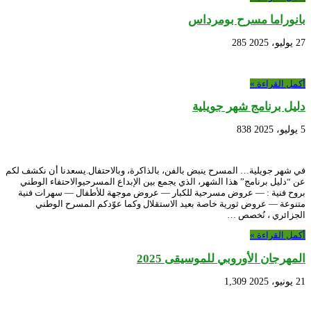
بانوراما مسرح بومرداس
27 يوليو، 2025
285
أكمل القراءة »
دليل برنامج شهر جويلية
5 يوليو، 2025
838
في شهر جويلية… المسرح ينبض بالفن، بالذاكرة، وبالاحتفال.يسعدنا أن نكشف لكم
عن “دليل برنامج” هذا الشهر، الذي يجمع بين الإبداع المسرحيوالاحتفاء الوطني
بروح فنية : — عروض مسرحية للكبار — عروض موجهة للأطفال — سهرات فنية
متنوعة — عروض ثورية خاصة بعيد الاستقلال وكما عوّدكم المسرح الوطني
الجزائري ، نُخصص …
أكمل القراءة »
المهرجان الأوروبي للموسيقى 2025
21 يونيو، 2025
1,309