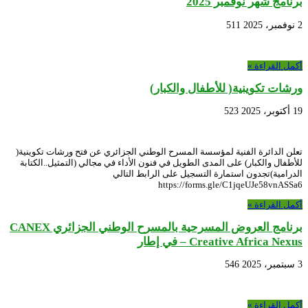
برنامج شهر نوفمبر 2025
2 نوفمبر، 2025
511
أكمل القراءة »
ورشات تكوينية( للأطفال والكبار)
19 أكتوبر، 2025
523
تعلن الدائرة الفنية لمؤسسة المسرح الوطني الجزائري عن فتح ورشات تكوينية(
للأطفال والكبار) على المدى الطويل في فنون الأداء في مجالي (التمثيل..الكتابة
الدرامية)تجدون استمارة التسجيل على الرابط التالي
https://forms.gle/C1jqeUJe58vnASSa6
أكمل القراءة »
برنامج العروض المسرحية بالمسرح الوطني الجزائري CANEX
– Creative Africa Nexus في إطار
3 سبتمبر، 2025
546
أكمل القراءة »