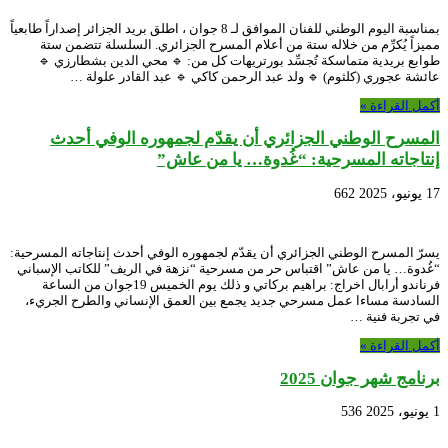
بمناسبة اليوم الوطني للفنان الموافق لـ 8 جوان ، اطلق بريد الجزائر إصداراً طابعياً
مميزاً يُكرِّم من خلاله ستة من أعلام المسرح الجزائري. السلسلة تتضمن ستة
طوابع بريدية متماسكة تُجسِّد بورتريهات كل من: 🔹 محي الدين بشطارزي 🔹
عائشة عجوري (كلثوم) 🔹 ولد عبد الرحمن كاكي 🔹 عبد القادر علولة …
أكمل القراءة »
المسرح الوطني الجزائري أن يقدّم لجمهوره الوفي أحدث
إنتاجاته المسرحية: “غُدوة… يا من عاش”
17 يونيو، 2025
662
يسرّ المسرح الوطني الجزائري أن يقدّم لجمهوره الوفي أحدث إنتاجاته المسرحية:
“غُدوة… يا من عاش” اقتباس حر من مسرحية “نزهة في الريف” للكاتب الإسباني
فرناندو أرابال اخراج: براهيم بركاتي و ذلك يوم الخميس 19جوان من الساعة
السادسة مساءا عمل مسرحي جديد يجمع بين العمق الإنساني والطرح الجريء،
في تجربة فنية …
أكمل القراءة »
برنامج شهر جوان 2025
1 يونيو، 2025
536