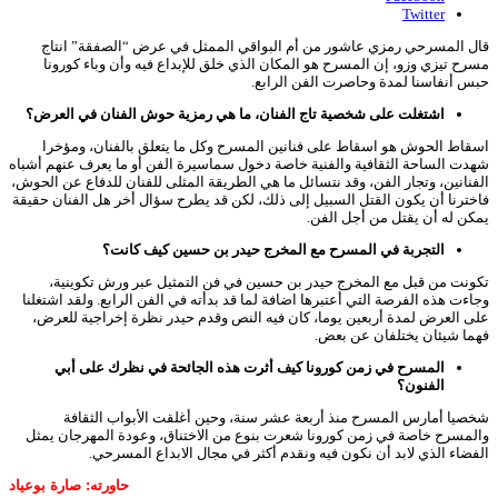
Twitter
قال المسرحي رمزي عاشور من أم البواقي الممثل في عرض “الصفقة” انتاج
مسرح تيزي وزو، إن المسرح هو المكان الذي خلق للإبداع فيه وأن وباء كورونا
حبس أنفاسنا لمدة وحاصرت الفن الرابع.
اشتغلت على شخصية تاج الفنان، ما هي رمزية حوش الفنان في العرض؟
اسقاط الحوش هو اسقاط على فنانين المسرح وكل ما يتعلق بالفنان، ومؤخرا
شهدت الساحة الثقافية والفنية خاصة دخول سماسيرة الفن أو ما يعرف عنهم أشباه
الفنانين، وتجار الفن، وقد نتسائل ما هي الطريقة المثلى للفنان للدفاع عن الحوش،
فاخترنا أن يكون القتل السبيل إلى ذلك، لكن قد يطرح سؤال أخر هل الفنان حقيقة
يمكن له أن يقتل من أجل الفن.
التجربة في المسرح مع المخرج حيدر بن حسين كيف كانت؟
تكونت من قبل مع المخرج حيدر بن حسين في فن التمثيل عبر ورش تكوينية،
وجاءت هذه الفرصة التي أعتبرها اضافة لما قد بدأته في الفن الرابع. ولقد اشتغلنا
على العرض لمدة أربعين يوما، كان فيه النص وقدم حيدر نظرة إخراجية للعرض،
فهما شيئان يختلفان عن بعض.
المسرح في زمن كورونا كيف أثرت هذه الجائحة في نظرك على أبي
الفنون؟
شخصيا أمارس المسرح منذ أربعة عشر سنة، وحين أغلقت الأبواب الثقافة
والمسرح خاصة في زمن كورونا شعرت بنوع من الاختناق، وعودة المهرجان يمثل
الفضاء الذي لابد أن نكون فيه ونقدم أكثر في مجال الابداع المسرحي.
حاورته: صارة بوعياد