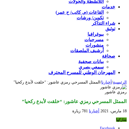
اللأنشطة والجولات
خدمات
القاعات (م. كاتب/ ح عمر)
تكوين/ ورشات
شراء التذاكر
توثيق
بيوغرافيا
مسرحيات
منشورات
أرشيف الملصقات
صحافة
بيانات صحفية
سمعي بصري
المهرجان الوطني للمسرح المحترف
الرئيسية
/
أخبارنا
/
الممثل المسرحي رمزي عاشور: “خلقت لأبدع ركحيا”
رمزي عاشور
الممثل المسرحي رمزي عاشور: “خلقت لأبدع ركحيا”
18 مارس، 2021
أخبارنا
781 زيارة
شاركها
Facebook