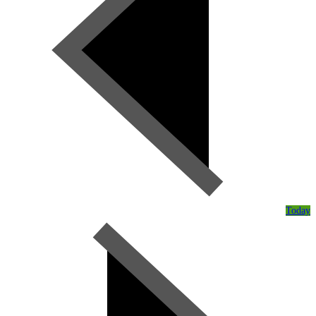
Today