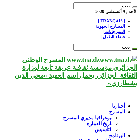
الأحد , 9 أغسطس 2026
| FRANÇAIS |
المسارح الجهوية |
المهرجانات |
فضاء الطفل |
www.tna.dz المسرح الوطني
الجزائري مؤسسة ثقافية عريقة تابعة لوزارة
الثقافة-الجزائر، يحمل اسم العميد «محي الدين
بشطارزي».
أخبارنا
المسرح
بيوغرافيا مديري المسرح
تاريخ العمارة
التأسيس
البرنامج