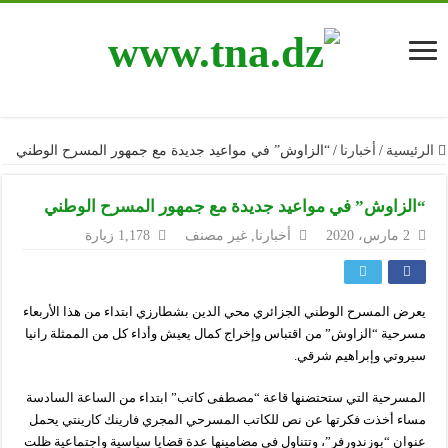
الرئيسية
/
أخبارنا
/
“الزاوش” في مواعيد جديدة مع جمهور المسرح الوطني
“الزاوش” في مواعيد جديدة مع جمهور المسرح الوطني
2 مارس، 2020
أخبارنا
,
غير مصنف
1,178 زيارة
يعرض المسرح الوطني الجزائري محي الدين بشطارزي ابتداء من هذا الأربعاء
مسرحية “الزاوش” من اقتباس وإخراج كمال يعيش وأداء كل من الممثلة رانيا
سيروتي وإبراهيم شرقي.
المسرحية التي ستحتضنها قاعة “مصطفى كاتب” ابتداء من الساعة السادسة
مساء أخذت فكرتها عن نص للكاتب المسرحي المجري فارينك كارينتي يحمل
عنوان “بوزندورفر”، وتتناول في مضامينها عدة قضايا سياسية واجتماعية ظلت