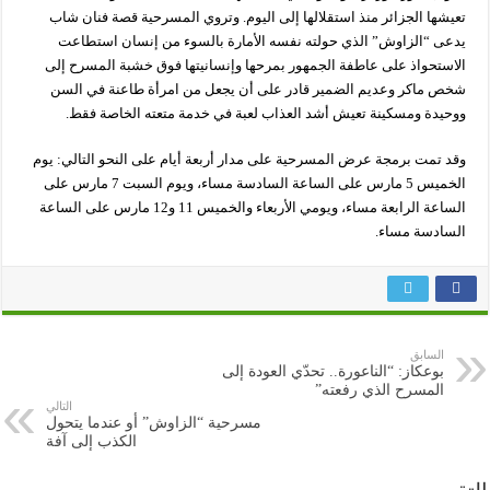
تعيشها الجزائر منذ استقلالها إلى اليوم. وتروي المسرحية قصة فنان شاب
يدعى “الزاوش” الذي حولته نفسه الأمارة بالسوء من إنسان استطاعت
الاستحواذ على عاطفة الجمهور بمرحها وإنسانيتها فوق خشبة المسرح إلى
شخص ماكر وعديم الضمير قادر على أن يجعل من امرأة طاعنة في السن
ووحيدة ومسكينة تعيش أشد العذاب لعبة في خدمة متعته الخاصة فقط.
وقد تمت برمجة عرض المسرحية على مدار أربعة أيام على النحو التالي: يوم
الخميس 5 مارس على الساعة السادسة مساء، ويوم السبت 7 مارس على
الساعة الرابعة مساء، ويومي الأربعاء والخميس 11 و12 مارس على الساعة
السادسة مساء.
السابق
بوعكاز: “الناعورة.. تحدّي العودة إلى
المسرح الذي رفعته”
التالي
مسرحية “الزاوش” أو عندما يتحول
الكذب إلى آفة