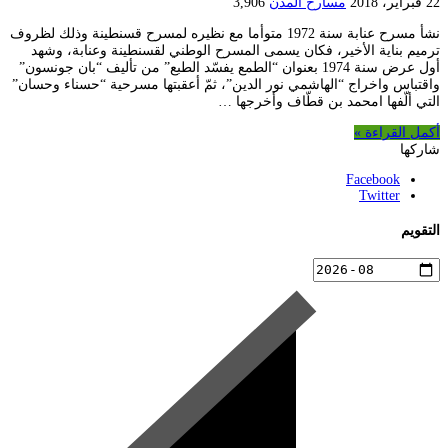
22 فبراير، 2018
مسارح المدن
3,906
نشأ مسرح عنابة سنة 1972 متوأما مع نظيره لمسرح قسنطينة وذلك لظروف
ترميم بناية الأخير، فكان يسمى المسرح الوطني لقسنطينة وعنابة، وشهد
أول عرض سنة 1974 بعنوان “الطمع يفسّد الطبع” من تأليف “بان جونسون”
واقتباس واخراج “الهاشمي نور الدين”، ثمّ أعقبتها مسرحية “حسناء وحسان”
التي ألّفها امحمد بن قطّاف وأخرجها …
أكمل القراءة »
شاركها
Facebook
Twitter
التقويم