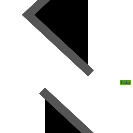
Today