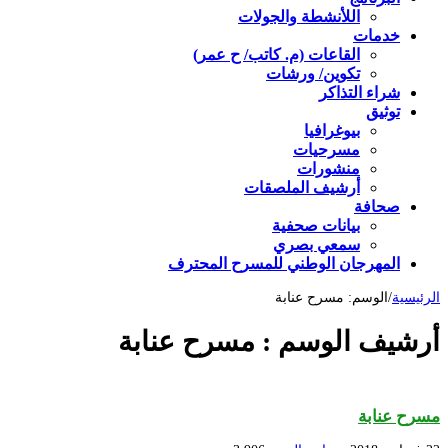
اللأنشطة والجولات
خدمات
القاعات (م. كاتب/ ح عمر)
تكوين/ ورشات
شراء التذاكر
توثيق
بيوغرافيا
مسرحيات
منشورات
أرشيف الملصقات
صحافة
بيانات صحفية
سمعي بصري
المهرجان الوطني للمسرح المحترف
الرئيسية
/
الوسم:
مسرح عنابة
أرشيف الوسم :
مسرح عنابة
مسرح عنابة