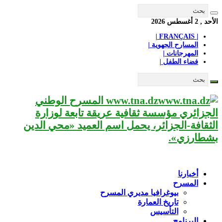
الأحد , 2 أغسطس 2026
| FRANÇAIS |
المسارح الجهوية |
المهرجانات |
فضاء الطفل |
www.tna.dz المسرح الوطني
الجزائري مؤسسة ثقافية عريقة تابعة لوزارة
الثقافة-الجزائر، يحمل اسم العميد «محي الدين
بشطارزي».
أخبارنا
المسرح
بيوغرافيا مديري المسرح
تاريخ العمارة
التأسيس
البرنامج