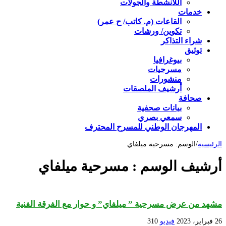
اللأنشطة والجولات
خدمات
القاعات (م. كاتب/ ح عمر)
تكوين/ ورشات
شراء التذاكر
توثيق
بيوغرافيا
مسرحيات
منشورات
أرشيف الملصقات
صحافة
بيانات صحفية
سمعي بصري
المهرجان الوطني للمسرح المحترف
الرئيسية
/
الوسم:
مسرحية ميلفاي
أرشيف الوسم :
مسرحية ميلفاي
مشهد من عرض مسرحية ” ميلفاي” و حوار مع الفرقة الفنية
26 فبراير، 2023
فيديو
310