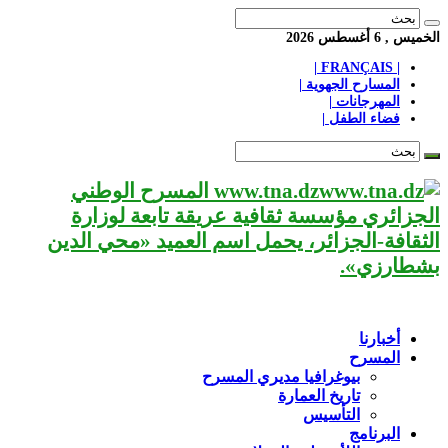
الخميس , 6 أغسطس 2026
| FRANÇAIS |
المسارح الجهوية |
المهرجانات |
فضاء الطفل |
www.tna.dz المسرح الوطني
الجزائري مؤسسة ثقافية عريقة تابعة لوزارة
الثقافة-الجزائر، يحمل اسم العميد «محي الدين
بشطارزي».
أخبارنا
المسرح
بيوغرافيا مديري المسرح
تاريخ العمارة
التأسيس
البرنامج