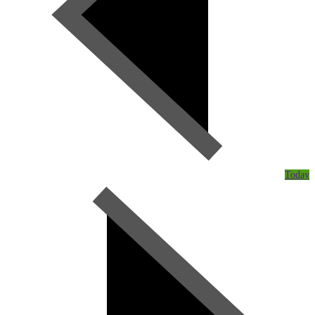
Today