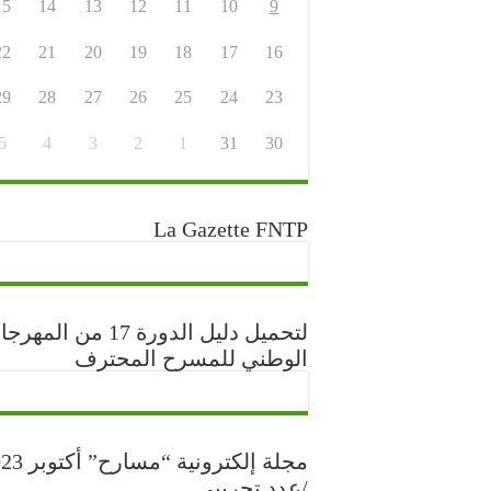
15
14
13
12
11
10
9
22
21
20
19
18
17
16
29
28
27
26
25
24
23
5
4
3
2
1
31
30
La Gazette FNTP
لتحميل دليل الدورة 17 من المه
الوطني للمسرح المحترف
مجلة إلكترونية “مس
/عدد تجريبي