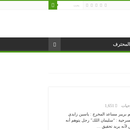
المحترف
يات
1,651
 الكريم بريبر مساعد المخرج : ياسين زايدي
حية : “سليمان اللك” رجل يتوهم أنه
 لأنه يريد تحقيق …