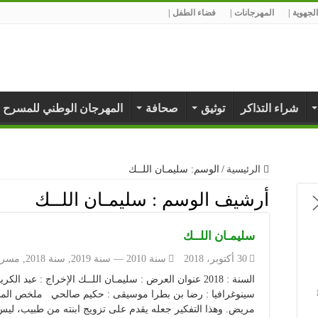
لجهوية |
المهرجانات |
فضاء الطفل |
شراء التذاكر
توثيق
صحافة
المهرجان الوطني للمسرح 
الرئيسية
/
الوسم:
سليمـان اللــك
أرشيف الوسم :
سليمـان اللــك
سليمـان اللــك
30 أكتوبر، 2018
سنة 2010 — سنة 2019
,
سنة 2018
,
مسرح
السنة : 2018 عنوان العرض : سليمـان اللــك الإخراج : عبد
سينوغرافيا : رضا بن بطرا موسيقى : حكيم صالحي ملخص المسر
مريض. وهذا التفكير جعله يقدم على تزويج ابنته من طبيب، ليس