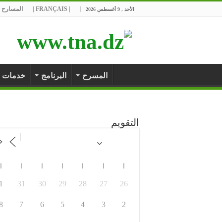
| FRANÇAIS |
المسارح ا
الأحد , 9 أغسطس 2026
المسرح
البرنامج
خدمات
التقويم
ا
ا
ا
ا
ا
ا
ا
1
31
30
29
28
27
26
8
7
6
5
4
3
2