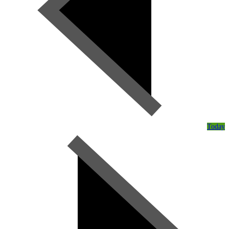
Today