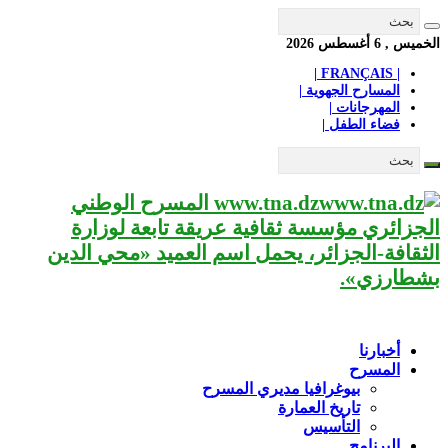
الخميس , 6 أغسطس 2026
| FRANÇAIS |
المسارح الجهوية |
المهرجانات |
فضاء الطفل |
www.tna.dz المسرح الوطني
الجزائري مؤسسة ثقافية عريقة تابعة لوزارة
الثقافة-الجزائر، يحمل اسم العميد «محي الدين
بشطارزي».
أخبارنا
المسرح
بيوغرافيا مديري المسرح
تاريخ العمارة
التأسيس
البرنامج