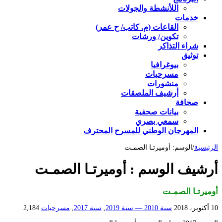
اللأنشطة والجولات
خدمات
القاعات (م. كاتب/ ح عمر)
تكوين/ ورشات
شراء التذاكر
توثيق
بيوغرافيا
مسرحيات
منشورات
أرشيف الملصقات
صحافة
بيانات صحفية
سمعي بصري
المهرجان الوطني للمسرح المحترف
الرئيسية
/
الوسم:
أوميرتـا الصمـت
أرشيف الوسم :
أوميرتـا الصمـت
أوميرتـا الصمـت
10 أكتوبر، 2018
سنة 2010 — سنة 2019
,
سنة 2017
,
مسرحيات
2,184