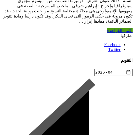
السنة : 2017 عنوان العرض : أوميرتـا الصمـت نص : ميسوم مجهري
سينوغرافيا وإخراج : إبراهيم شرقي ملخص المسرحية : القصة في
مفهومها الإتيميولوجي هي محاكاة مختلفة النسيج من حيث رواية الحدث، قد
تكون مروية في حكي الرموز التي تغذي الفكر، وقد تكون درسا ومادة لتنوير
الضمائر النائمة، مفادها إبراز …
أكمل القراءة »
شاركها
Facebook
Twitter
التقويم