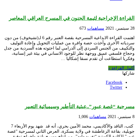
القراءة الإخراجية لثيمة الجنون في المسرح العراقي المعاصر
28 سبتمبر، 2021
مساهمات
673
اهتمت القراءة الابداعية المسرحية بقصة العنبر رقم 6 لـ(تشيخوف) من دون
سردياته الأخرى وأخذت حصة وافرة من عمليات التحويل وإعادة التوليف
والتكييف من الجنس السردي إلى الدرامي لما احتوته هذه السردية من جدل
وحجاج فلسفي عميق ووجهة نظر للوجود الانساني في بيئة غير إنسانية،
وفكريا استطاعت أن تقدم نسقا إشكاليا …
أكمل القراءة »
شاركها
Facebook
Twitter
مسرحية “غصة عبور”..عبثية التأطير وسيميائية التعبير
8 سبتمبر، 2021
مساهمات
1,006
كتب، الناقد والأكاديمي، محمد الأمين بحري، أنه قد شهد يوم الأربعاء 7
جويلية، بقاعة الزعاطشة في ولاية بسكرة، العرض الثاني لمسرحية “غصة
عبور” للكاتبة الكويتية “تغريد داود”، من إنتاج مسرح باتنة وإخراج توفيق