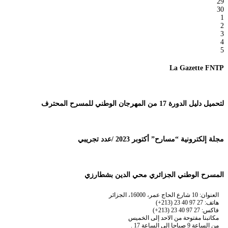
29
30
1
2
3
4
5
La Gazette FNTP
لتحميل دليل الدورة 17 من المهرجان الوطني للمسرح المحترف
مجلة إلكترونية “مسارح” أكتوبر 2023 /عدد تجريبي
المسرح الوطني الجزائري محي الدين بشطارزي
العنوان: 10 شارع الحاج عمر، 16000، الجزائر
هاتف: 27 97 40 23 (213+)
فاكس: 27 97 40 23 (213+)
مكاتبنا مفتوحة من الاحد إلى الخميس
من الساعة 9 صباحا إلى الساعة 17 .