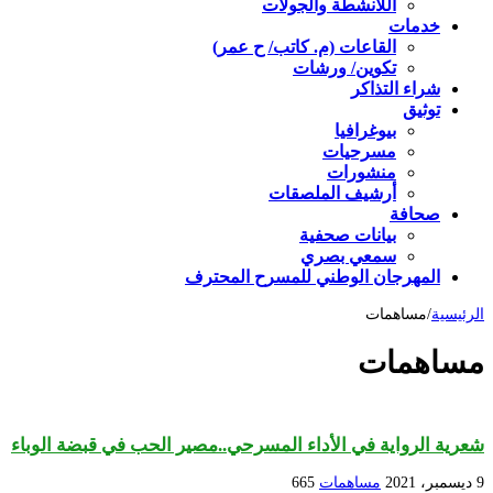
اللأنشطة والجولات
خدمات
القاعات (م. كاتب/ ح عمر)
تكوين/ ورشات
شراء التذاكر
توثيق
بيوغرافيا
مسرحيات
منشورات
أرشيف الملصقات
صحافة
بيانات صحفية
سمعي بصري
المهرجان الوطني للمسرح المحترف
الرئيسية
/
مساهمات
مساهمات
شعرية الرواية في الأداء المسرحي..مصير الحب في قبضة الوباء
9 ديسمبر، 2021
مساهمات
665