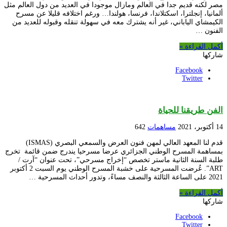
مصر لكنه قديم جدا في العالم ومازال موجودا في العديد من دول العالم مثل
ألمانيا، إنجلترا، اسكتلاندا، فرنسا، هولندا… ورغم اختلافه قليلا عن مسرح
الكيمشاي الياباني، غير أنه يشترك معه في سهولة تنقله وقبوله للعديد من
الفنون …
أكمل القراءة »
شاركها
Facebook
Twitter
الفن طريقنا للحياة
14 أكتوبر، 2021
مساهمات
642
قدم لنا المعهد العالي لمهن فنون العرض والسمعي البصري (ISMAS)
بمساهمة المسرح الوطني الجزائري عرضا مسرحيا يندرج ضمن قائمة تخرج
طلبة السنة الثانية ماستر تخصص “إخراج مسرحي”، تحت عنوان “آرت /
ART”. عُرضت المسرحية على خشبة المسرح الوطني يوم السبت 2 أكتوبر
2021 على الساعة الثالثة والنصف مساءً، وتدور أحداث المسرحية …
أكمل القراءة »
شاركها
Facebook
Twitter