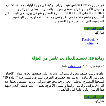
عرض ( رمادة19) اقتباس عبد الرزاق بوكبة عن رواية ليليات رمادة للكاتب
واسيني الأعرج وإخراج شوقي بوزيد . بالمسرح الوطني الجزائري
09/11/2021 على الساعة 18:00 شرع المخرج شوقي بوزيد في البحث عن
أساليب ومناهج متعددة في طرح نص رمادة 19 لمجاوزة تيار الواقعية
الطبيعية، التي تحد من قدرة المسرح …
أكمل القراءة »
شاركها
Facebook
Twitter
رمادة 19.. تجسيد للحياة بعد عامين من العزلة
23 نوفمبر، 2021
مساهمات
676
علقت زينب ضيف بنص فايسبوكي نشرته على صفحتها تحت عنوان “الحياة
بعد زمن الرمادة”، وذلك بعد حضورها العرض الشرفي لمسرحية “رمادة 19”
لمنتجها المسرح الوطني الجزائري، مخرجها شوقي بوزيد، مقتبس نصها عبد
الرزاق بوكبة، وكاتب روايتها واسيني الأعرج. بقلم : زينب ضيف “ليس سهلا
هذا الزمن، لكن علينا قبل التآلف …
أكمل القراءة »
شاركها