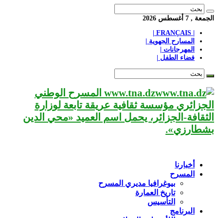
الجمعة , 7 أغسطس 2026
| FRANÇAIS |
المسارح الجهوية |
المهرجانات |
فضاء الطفل |
www.tna.dz المسرح الوطني
الجزائري مؤسسة ثقافية عريقة تابعة لوزارة
الثقافة-الجزائر، يحمل اسم العميد «محي الدين
بشطارزي».
أخبارنا
المسرح
بيوغرافيا مديري المسرح
تاريخ العمارة
التأسيس
البرنامج