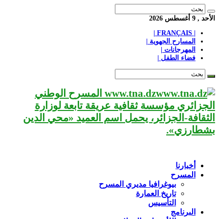
الأحد , 9 أغسطس 2026
| FRANÇAIS |
المسارح الجهوية |
المهرجانات |
فضاء الطفل |
www.tna.dz المسرح الوطني
الجزائري مؤسسة ثقافية عريقة تابعة لوزارة
الثقافة-الجزائر، يحمل اسم العميد «محي الدين
بشطارزي».
أخبارنا
المسرح
بيوغرافيا مديري المسرح
تاريخ العمارة
التأسيس
البرنامج