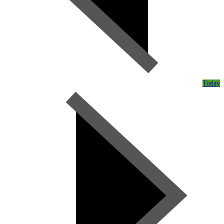
Today