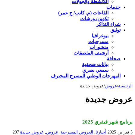
اللأنشطة والجولات
خدمات
القاعات (م. كاتب/ ح عمر)
تكوين/ ورشات
شراء التذاكر
توثيق
بيوغرافيا
مسرحيات
منشورات
أرشيف الملصقات
صحافة
بيانات صحفية
سمعي بصري
المهرجان الوطني للمسرح المحترف
الرئيسية
/
عروض
/
عروض جديدة
عروض جديدة
برنامج شهر فيفري 2025
5 فبراير، 2025
أخبارنا
,
العروض المسرحية
,
عروض
,
عروض جديدة
297