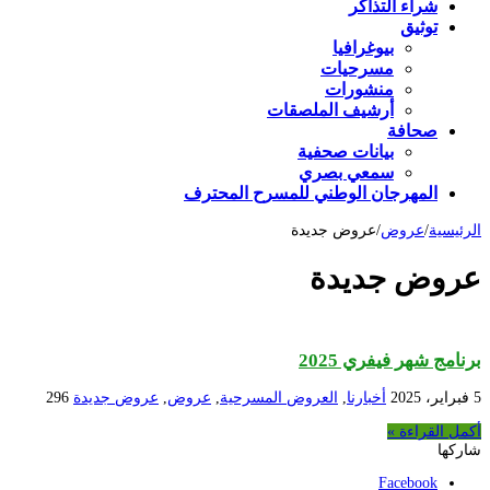
شراء التذاكر
توثيق
بيوغرافيا
مسرحيات
منشورات
أرشيف الملصقات
صحافة
بيانات صحفية
سمعي بصري
المهرجان الوطني للمسرح المحترف
الرئيسية
/
عروض
/
عروض جديدة
عروض جديدة
برنامج شهر فيفري 2025
5 فبراير، 2025
أخبارنا
,
العروض المسرحية
,
عروض
,
عروض جديدة
296
أكمل القراءة »
شاركها
Facebook