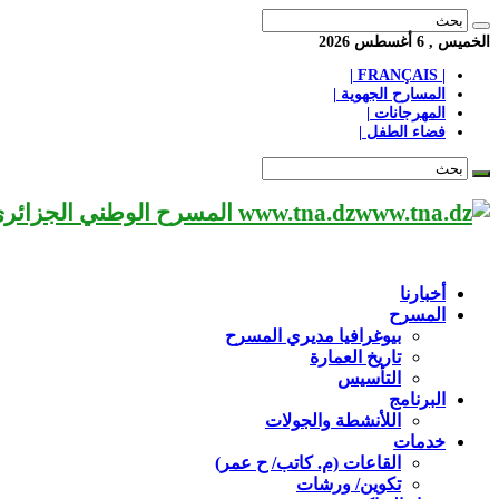
الخميس , 6 أغسطس 2026
| FRANÇAIS |
المسارح الجهوية |
المهرجانات |
فضاء الطفل |
www.tna.dz المسرح الوطني الجزائري مؤسسة ثقافية عريقة تابعة لوزارة الثقافة-الجزائر، يحمل اسم العميد «محي الدين بشطارزي».
أخبارنا
المسرح
بيوغرافيا مديري المسرح
تاريخ العمارة
التأسيس
البرنامج
اللأنشطة والجولات
خدمات
القاعات (م. كاتب/ ح عمر)
تكوين/ ورشات