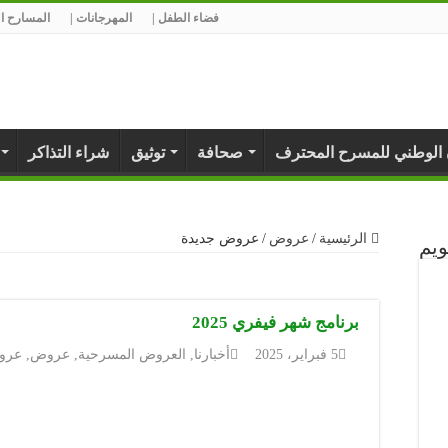
فضاء الطفل |
المهرجانات |
المسارح ال
 الوطني للمسرح المحترف
صحافة
توثيق
شراء التذاكر
الرئيسية
/
عروض
/
عروض جديدة
ويم
برنامج شهر فيفري 2025
5 فبراير، 2025
أخبارنا
,
العروض المسرحية
,
عروض
,
عرو