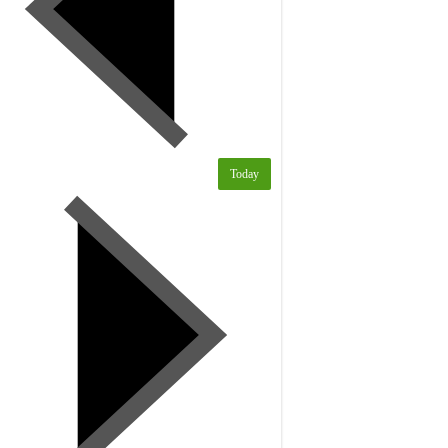
Today