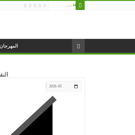
المهرجان
التق