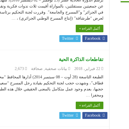
عن جمعيتين مستقلتين، بالموازاة أقيمت ثلاث ندوات فكرية ونق
في الجزائر” و”المسرح والجامعة”. وقررت لجنة التحكيم برئاس
لعرض “طرشاقة” (إنتاج المسرح الوطني الجزائري) ، …
أكمل القراءة »
Twitter
Facebook
تقاطعات الذاكرة الحية
22 فبراير، 2018
بيانات صحفية
,
صحافة
2,673
الطبعة التاسعة (28 أوت – 08 سبتم
قطاف”، وشهدت حجب لجنة التحكيم بقيادة رجل المسرح “سعيد 
حجبها، بعدم وجود عمل متكامل بالمعنى الحقيقي خلال هذه الطبعة،
ومحفزا …
أكمل القراءة »
Twitter
Facebook