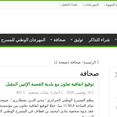
الجهوية |
المهرجانات |
فضاء الطفل |
شراء التذاكر
توثيق
صحافة
المهرجان الوطني للمسرح 
الرئيسية
/
صحافة (صفحه 2)
صحافة
توقيع اتفاقية تعاون مع بلدية القصبة الإثنين المقبل
18 نوفمبر، 2020
أخبارنا
,
بيانات صحفية
893
تمام الساعة الـ11:00 سا، حفلا لتوقيع اتفاقية تعاون 
عقد ندوة صحفية بنادي امحمد بن قطاف في المسرح الوطني ال
للمسرح …