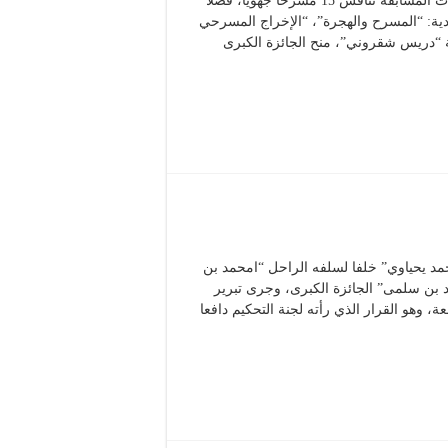
برسم الدورة الحادية عشر (23 نوفمبر – 02 ديسمبر 2016)، شهدت المسابقة تنافس 15 مسرحا جهويا، فضلا
دية: “المسرح والهجرة”، “الإخراج المسرحي
ة “دريس شقروني”، منح الجائزة الكبرى
بر 2014) أدارها المحافظ “محمد يحياوي” خلفا لسلفه الراحل “امحمد بن
بن سلمى” الجائزة الكبرى، وجرى تبرير
 وهو القرار الذي رأته لجنة التحكيم دافعا