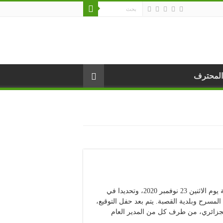
المحترف
ينظم المسرح الوطني الجزائري “محي الدين بشطارزي”، صبيحة يوم الاثنين 23 نوفمبر 2020، وتحديدا في
بين مؤسسة المسرح وبلدية القصبة. يتم بعد حفل التوقيع،
جزائري، من طرف كل من المدير العام