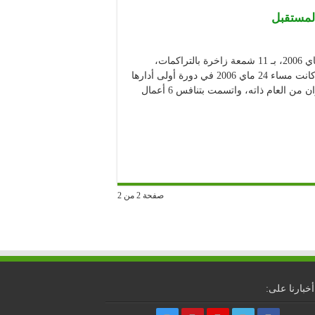
استضاء المهرجان الوطني للمسرح المحترف منذ تأسيسه في ماي 2006، بـ 11 شمعة زاخرة بالتراكمات،
ويضيئ هذا الرصيد دروب المستقبل بتوابل ركحية نوعية. البداية كانت مساء 24 ماي 2006 في دورة أولى أدارها
الفنان الراحل “امحمد بن قطاف” واستمرت إلى غاية السابع جوان من العام ذاته، واتسمت بتنافس 6 أعمال
صفحة 2 من 2
أخبارنا على: