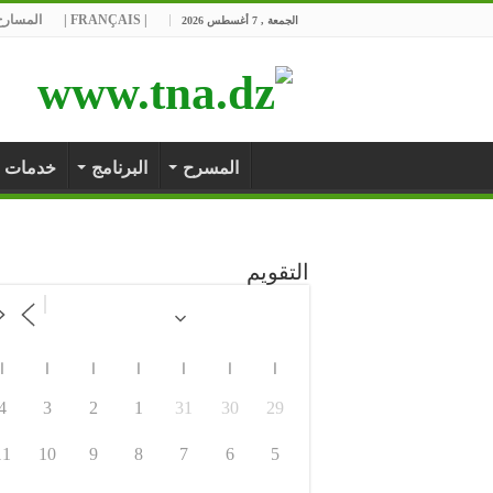
| FRANÇAIS |
المسارح 
الجمعة , 7 أغسطس 2026
المسرح
البرنامج
خدمات
التقويم
ا
ا
ا
ا
ا
ا
ا
4
3
2
1
31
30
29
11
10
9
8
7
6
5