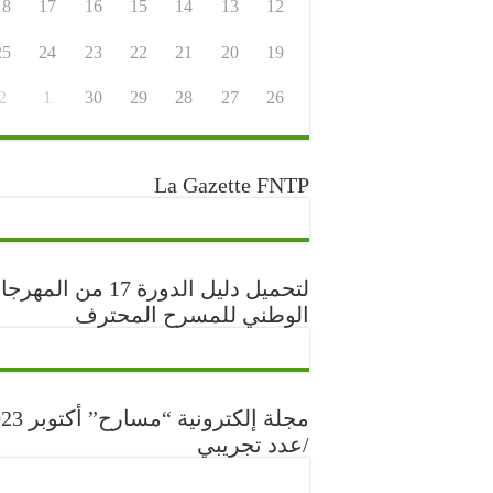
18
17
16
15
14
13
12
25
24
23
22
21
20
19
2
1
30
29
28
27
26
La Gazette FNTP
لتحميل دليل الدورة 17 من المه
الوطني للمسرح المحترف
مجلة إلكترونية “مس
/عدد تجريبي