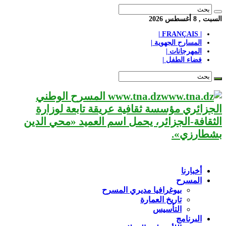
السبت , 8 أغسطس 2026
| FRANÇAIS |
المسارح الجهوية |
المهرجانات |
فضاء الطفل |
www.tna.dz المسرح الوطني
الجزائري مؤسسة ثقافية عريقة تابعة لوزارة
الثقافة-الجزائر، يحمل اسم العميد «محي الدين
بشطارزي».
أخبارنا
المسرح
بيوغرافيا مديري المسرح
تاريخ العمارة
التأسيس
البرنامج