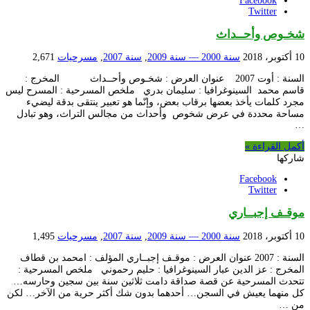
Facebook
Twitter
شخـوص وأحــداث
10 أكتوبر، 2018
سنة 2000 — سنة 2009
,
سنة 2007
,
مسرحيات
2,671
السنة : أوت 2007 عنوان العرض : شخـوص وأحــداث المخرج :
قاسم محمد السينوغرافيا : سليمان بدري ملخص المسرحية : المسرح ليس
مجرد كلمات يأخذ بعضها برقاب بعض، وإنّما هو تعبير ينتقى بدقة ليضيء
مساحة محددة في عرض شخوص وأحداث من مجالس التراث، وهو تبادل
…
أكمل القراءة »
شاركها
Facebook
Twitter
موقـف إجبــاري
10 أكتوبر، 2018
سنة 2000 — سنة 2009
,
سنة 2007
,
مسرحيات
1,495
السنة : 2007 عنوان العرض : موقـف إجبــاري المؤلف : امحمد بن قطاف
المخرج : عز الدين عبار السينوغرافيا : حليم رحموني ملخص المسرحية :
تتحدث المسرحية عن قصة صداقة دامت ثلاثين سنة بين سجين وحارسه…
كل منهما يعيش في السجن… أحدهما بدون شك أكثر حرية من الآخر… لكن
من …