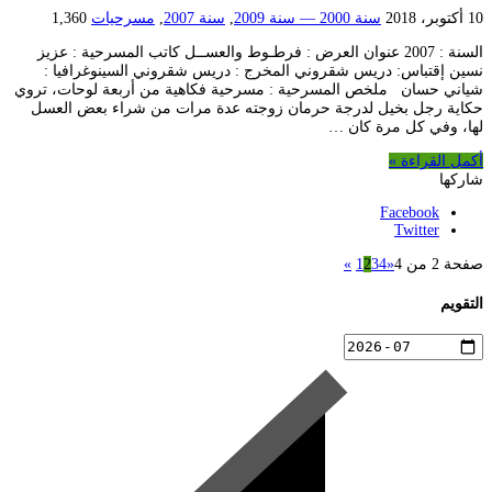
10 أكتوبر، 2018
سنة 2000 — سنة 2009
,
سنة 2007
,
مسرحيات
1,360
السنة : 2007 عنوان العرض : فرطـوط والعســل كاتب المسرحية : عزيز
نسين إقتباس: دريس شقروني المخرج : دريس شقروني السينوغرافيا :
شياني حسان ملخص المسرحية : مسرحية فكاهية من أربعة لوحات، تروي
حكاية رجل بخيل لدرجة حرمان زوجته عدة مرات من شراء بعض العسل
لها، وفي كل مرة كان …
أكمل القراءة »
شاركها
Facebook
Twitter
صفحة 2 من 4
«
4
3
2
1
»
التقويم