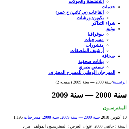
اللأنشطة والجولات
خدمات
القاعات (م. كاتب/ ح عمر)
تكوين/ ورشات
شراء التذاكر
توثيق
بيوغرافيا
مسرحيات
منشورات
أرشيف الملصقات
صحافة
بيانات صحفية
سمعي بصري
المهرجان الوطني للمسرح المحترف
الرئيسية
/
سنة 2000 — سنة 2009 (صفحه 2)
سنة 2000 — سنة 2009
المفترسـون
10 أكتوبر، 2018
سنة 2000 — سنة 2009
,
سنة 2008
,
مسرحيات
1,195
السنة : جانفي 2008 عنوان العرض : المفترسـون المؤلف : مراد