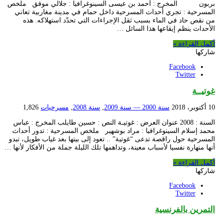
بربون المخرج : أحمد بن عيسى السينوغرافيا : جلالي موفق ملخص
المسرحية : تجري أحداث المسرحية داخل حمام في مدينة مغاربية تعاني
من نقص حاد في الماء بسبب ثقل الإجراءات التي تحدّد استهلاكه. هذه
الأحداث ينظم إيقاعها هذا السائل …
أكمل القراءة »
شاركها
Facebook
Twitter
غوتيــة
10 أكتوبر، 2018
سنة 2000 — سنة 2009
,
سنة 2008
,
مسرحيات
1,826
السنة : 2008 عنوان العرض : غوتيـة النص : حسين طايلب المخرج : عباس
محمد إسلام السينوغرافيا : مراد بوشهير ملخص المسرحية : تدور أحداث
المسرحية حول راقصة تدعى “غوتية” .. تعود إلى بيتها بعد غياب طويل، تبدو
أنها منهارة نفسيا لأسباب معينة، وتداهمها تلك الليلة جملة من الأفكار لأنها …
أكمل القراءة »
شاركها
Facebook
Twitter
التمرين بالفرنسية