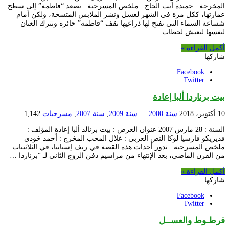
المخرجة : حميدة آيت الحاج ملخص المسرحية : تصعد “فاطمة” إلى سطح
عمارتها، ككل مرة في الشهر لغسل ونشر الملابس المتسخة، ولكن أمام
شساعة السماء التي تفتح لها ذراعيها تقف “فاطمة” حائرة وتترك العنان
لنفسها لتعيش لحظات …
أكمل القراءة »
شاركها
Facebook
Twitter
بيت برناردا ألبا إعادة
10 أكتوبر، 2018
سنة 2000 — سنة 2009
,
سنة 2007
,
مسرحيات
1,142
السنة : 28 مارس 2007 عنوان العرض : بيت برنالد ألبا إعادة المؤلف :
فديريكو قارسيا لوكا النص العربي : علال المحب المخرج : أحمد خودي
ملخص المسرحية : تدور أحداث هذه القصة في ريف إسبانيا، في الثلاثينات
من القرن الماضي، بعد الإنتهاء من مراسيم دفن الزوج الثاني لـ “برناردا …
أكمل القراءة »
شاركها
Facebook
Twitter
فرطـوط والعســل