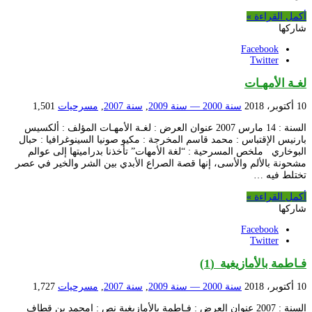
أكمل القراءة »
شاركها
Facebook
Twitter
لغـة الأمهـات
10 أكتوبر، 2018
سنة 2000 — سنة 2009
,
سنة 2007
,
مسرحيات
1,501
السنة : 14 مارس 2007 عنوان العرض : لغـة الأمهـات المؤلف : ألكسيس
بارنيس الإقتباس : محمد قاسم المخرجة : مكيو صونيا السينوغرافيا : حبال
البوخاري ملخص المسرحية : “لغة الأمهات” تأخذنا بدراميتها إلى عوالم
مشحونة بالألم والأسى، إنها قصة الصراع الأبدي بين الشر والخير في عصر
تختلط فيه …
أكمل القراءة »
شاركها
Facebook
Twitter
فـاطمة بالأمازيغية (1)
10 أكتوبر، 2018
سنة 2000 — سنة 2009
,
سنة 2007
,
مسرحيات
1,727
السنة : 2007 عنوان العرض : فـاطمة بالأمازيغية نص : امحمد بن قطاف