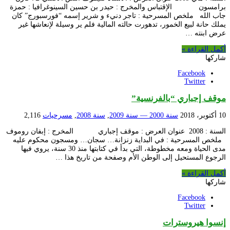
برامسون الإقتباس والمخرج : حيدر بن حسين السينوغرافيا : حمزة
جاب الله ملخص المسرحية : تاجر دنيء و شرير إسمه “فورسبورج” كان
يملك حانة لبيع الخمور، تدهورت حالته المالية فلم ير وسيلة لإنعاشها غير
عرض ابنته …
أكمل القراءة »
شاركها
Facebook
Twitter
موقف إجباري “بالفرنسية”
10 أكتوبر، 2018
سنة 2000 — سنة 2009
,
سنة 2008
,
مسرحيات
2,116
السنة : 2008 عنوان العرض : موقف إجباري المخرج : إبفان روموف
ملخص المسرحية : في البداية زنزانة… سجان… ومسجون محكوم عليه
مدى الحياة ومعه مخطوطة، التي بدأ في كتابتها منذ 30 سنة، يروي فيها
الرجوع المستحيل إلى الوطن الأم وصفحة من تاريخ هذا …
أكمل القراءة »
شاركها
Facebook
Twitter
إنسوا هيروسترات