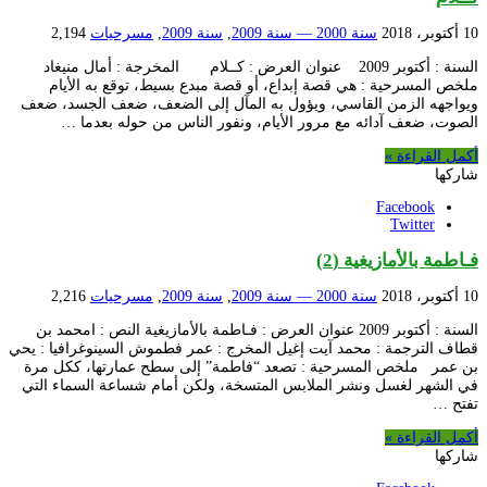
10 أكتوبر، 2018
سنة 2000 — سنة 2009
,
سنة 2009
,
مسرحيات
2,194
السنة : أكتوبر 2009 عنوان العرض : كــلام المخرجة : أمال منيغاد
ملخص المسرحية : هي قصة إبداع، أو قصة مبدع بسيط، توقع به الأيام
ويواجهه الزمن القاسي، ويؤول به المآل إلى الضعف، ضعف الجسد، ضعف
الصوت، ضعف آدائه مع مرور الأيام، ونفور الناس من حوله بعدما …
أكمل القراءة »
شاركها
Facebook
Twitter
فـاطمة بالأمازيغية (2)
10 أكتوبر، 2018
سنة 2000 — سنة 2009
,
سنة 2009
,
مسرحيات
2,216
السنة : أكتوبر 2009 عنوان العرض : فـاطمة بالأمازيغية النص : امحمد بن
قطاف الترجمة : محمد آيت إغيل المخرج : عمر فطموش السينوغرافيا : يحي
بن عمر ملخص المسرحية : تصعد “فاطمة” إلى سطح عمارتها، ككل مرة
في الشهر لغسل ونشر الملابس المتسخة، ولكن أمام شساعة السماء التي
تفتح …
أكمل القراءة »
شاركها