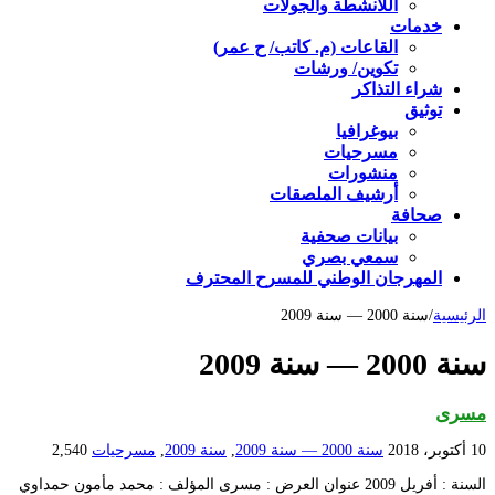
اللأنشطة والجولات
خدمات
القاعات (م. كاتب/ ح عمر)
تكوين/ ورشات
شراء التذاكر
توثيق
بيوغرافيا
مسرحيات
منشورات
أرشيف الملصقات
صحافة
بيانات صحفية
سمعي بصري
المهرجان الوطني للمسرح المحترف
الرئيسية
/
سنة 2000 — سنة 2009
سنة 2000 — سنة 2009
مسرى
10 أكتوبر، 2018
سنة 2000 — سنة 2009
,
سنة 2009
,
مسرحيات
2,540
السنة : أفريل 2009 عنوان العرض : مسرى المؤلف : محمد مأمون حمداوي