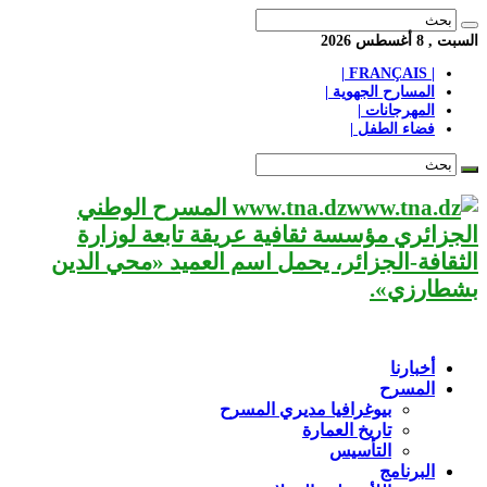
السبت , 8 أغسطس 2026
| FRANÇAIS |
المسارح الجهوية |
المهرجانات |
فضاء الطفل |
www.tna.dz المسرح الوطني
الجزائري مؤسسة ثقافية عريقة تابعة لوزارة
الثقافة-الجزائر، يحمل اسم العميد «محي الدين
بشطارزي».
أخبارنا
المسرح
بيوغرافيا مديري المسرح
تاريخ العمارة
التأسيس
البرنامج