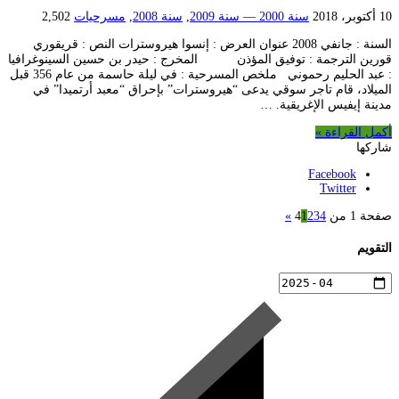
10 أكتوبر، 2018
سنة 2000 — سنة 2009
,
سنة 2008
,
مسرحيات
2,502
السنة : جانفي 2008 عنوان العرض : إنسوا هيروسترات النص : قريقوري
قورين الترجمة : توفيق المؤذن المخرج : حيدر بن حسين السينوغرافيا
: عبد الحليم رحموني ملخص المسرحية : في ليلة حاسمة من عام 356 قبل
الميلاد، قام تاجر سوقي يدعى “هيروسترات” بإحراق “معبد أرتميدا” في
مدينة إيفيس الإغريقية. …
أكمل القراءة »
شاركها
Facebook
Twitter
صفحة 1 من 4
4
3
2
1
»
التقويم