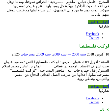
المخرج : فاضل عباس ملخص المسرحية : الحرائق تطوقنا، ومدننا توغل
في الغفلة، حيث الذاكرة مهدّدة كل يوم، ولهذا نقترح عليكم “مسرى”
نموذجا، لوجع يمتد بنا من وإلى المجهول، عبر صراع أهلها مع غريب يتوغل
بينهم على …
أكمل القراءة »
شاركها
Facebook
Twitter
لو كنت فلسطينيـا
10 أكتوبر، 2018
سنة 2000 — سنة 2009
,
سنة 2009
,
مسرحيات
2,526
السنة : أفريل 2009 عنوان العرض : لو كنت فلسطينيـا النص : محمود عدوان
تحت إشراف الأستاذ : امحمد بن قطاف المخرج : عباس محمد إسلام
السينوغرافيا : حمزة جاب الله ملخص المسرحية : “لو كنت فلسطينيا”
مسرحية تتناول أحداثها من شرعية العمل الفدائي للدفاع عن النفس
والنفيس، وتعطي رؤية …
أكمل القراءة »
شاركها
Facebook
Twitter
كــلام