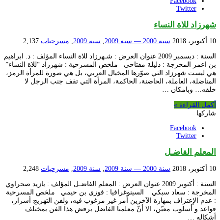
Facebook
Twitter
شهرزاد للاة النساء
10 أكتوبر، 2018
سنة 2000 — سنة 2009
,
سنة 2009
,
مسرحيات
2,137
السنة : ديسمبر 2009 عنوان العرض : شـهرزاد للاة النساء المؤلف : د. ابراهيم
بن اعمر المخرجة : دليلة مفتاحي ملخص المسرحية : شهرزاد “للاة النساء”
هي ليست شهرزاد التي صوّرها المخيال العربي، بل هي صورة للمرأة الرمز،
المناضلة، العاملة، الحاضنة، الحاكمة، المرأة التي تقف جنب الرجل لا
خلفه… وبامكان …
أكمل القراءة »
شاركها
Facebook
Twitter
المعلم الفاضـل
10 أكتوبر، 2018
سنة 2000 — سنة 2009
,
سنة 2009
,
مسرحيات
2,248
السنة : أكتوبر 2009 عنوان العرض : المعلم الفاضـل المؤلف : يازيد صحراوي
المخرجة : سعاد سبكي السينوغرافيا : فوزي بن حيمي ملخص المسرحية
: عدم الإعتراف بمهارة الآخرين أمر غير مرغوب فيه، ولفن التهريج أسرار،
قواعد و أسلوب معيّن، الا أنّ معلمنا الفاضل يرفض هذا الفن بمختلف
أشكاله …