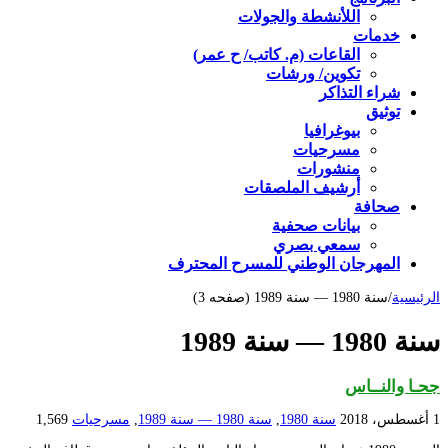
اللأنشطة والجولات
خدمات
القاعات (م. كاتب/ ح عمر)
تكوين/ ورشات
شراء التذاكر
توثيق
بيوغرافيا
مسرحيات
منشورات
أرشيف الملصقات
صحافة
بيانات صحفية
سمعي بصري
المهرجان الوطني للمسرح المحترف
الرئيسية
/
سنة 1980 — سنة 1989 (صفحه 3)
سنة 1980 — سنة 1989
جحـا والنــاس
1 أغسطس، 2018
سنة 1980
,
سنة 1980 — سنة 1989
,
مسرحيات
1,569