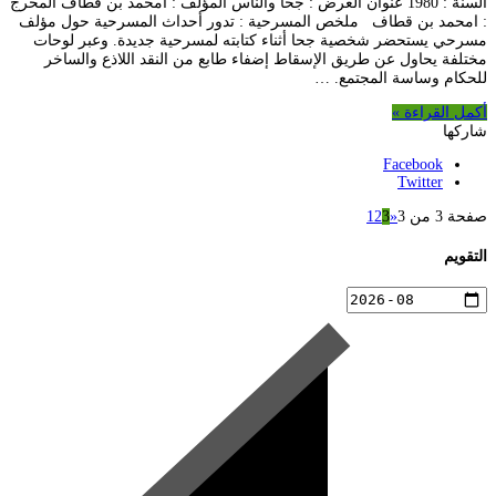
السنة : 1980 عنوان العرض : جحا والناس المؤلف : امحمد بن قطاف المخرج
: امحمد بن قطاف ملخص المسرحية : تدور أحداث المسرحية حول مؤلف
مسرحي يستحضر شخصية جحا أثناء كتابته لمسرحية جديدة. وعبر لوحات
مختلفة يحاول عن طريق الإسقاط إضفاء طابع من النقد اللاذع والساخر
للحكام وساسة المجتمع. …
أكمل القراءة »
شاركها
Facebook
Twitter
صفحة 3 من 3
«
3
2
1
التقويم