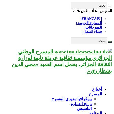
الخميس , 6 أغسطس 2026
| FRANÇAIS |
المسارح الجهوية |
المهرجانات |
فضاء الطفل |
www.tna.dz المسرح الوطني
الجزائري مؤسسة ثقافية عريقة تابعة لوزارة
الثقافة-الجزائر، يحمل اسم العميد «محي الدين
بشطارزي».
أخبارنا
المسرح
بيوغرافيا مديري المسرح
تاريخ العمارة
التأسيس
البرنامج