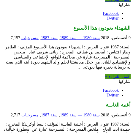
شاركها
Facebook
Twitter
الشهداء يعودون هذا الأسبوع
9 أغسطس، 2018
سنة 1980 — سنة 1989
,
سنة 1987
,
مسرحيات
7,157
السنة: 1987 عنوان العرض : الشـهداء يعودون هذا الأسـبوع المؤلف : الطاهر
وطار اقتباس : امحمد بن قطاف المخرج : زياني شريف عياد ملخص
المسرحية : المسرحية عبارة عن محاكمة للواقع الإجتماعي والسياسي
والإقتصادي للبلاد، من خلال معايشتنا لحلم والد الشهيد بعودة ابنه الذي بعث
له برسالة يخبره فيها بعودته. …
أكمل القراءة »
شاركها
Facebook
Twitter
أغنية الغابــة
9 أغسطس، 2018
سنة 1980 — سنة 1989
,
سنة 1987
,
مسرحيات
2,717
السنة: 1987 عنوان العرض : أغـنية الغابــة المؤلف : ليسا أوكرينكا المخرج :
حميدة آيت الحاج ملخص المسرحية : المسرحية عبارة عن أسطورة خيالية،