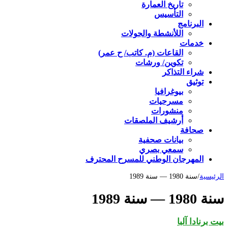
تاريخ العمارة
التأسيس
البرنامج
اللأنشطة والجولات
خدمات
القاعات (م. كاتب/ ح عمر)
تكوين/ ورشات
شراء التذاكر
توثيق
بيوغرافيا
مسرحيات
منشورات
أرشيف الملصقات
صحافة
بيانات صحفية
سمعي بصري
المهرجان الوطني للمسرح المحترف
الرئيسية
/
سنة 1980 — سنة 1989
سنة 1980 — سنة 1989
بيت برنادا آلبا