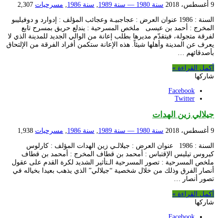
9 أغسطس، 2018
سنة 1980 — سنة 1989
,
سنة 1986
,
مسرحيات
2,307
السنة : 1986 عنوان العرض : عجاجبيـة وعجائب المؤلف : إدوارد و دوفيليبو
المخرج : أحمد بن عيسى ملخص المسرحية : يندلع حريق بمسرح تابع
لفرقة متجولة، فيتقدّم مديرها بطلب إعانة من الوالي الجديد للمدينة الذي لا
يعرف عن المدينة وأهلها شيئاً. هذه الإعانة ستكمن أفراد الفرقة من الإلتحاق
بأصدقائهم …
أكمل القراءة »
شاركها
Facebook
Twitter
جيلالي زين الهدات
9 أغسطس، 2018
سنة 1980 — سنة 1989
,
سنة 1986
,
مسرحيات
1,938
السنة : 1986 عنوان العرض : جيلالـي زين الهدات المؤلف : كارلوس
كيروس تيليس الإقتباس : أمحمد بن قطاف المخرج : أمحمد بن قطاف
ملخص المسرحية : تصور المسرحية الـتأثير الشديد لكرة القدم على عقول
أنصار الفرق وذلك من خلال شخصية “جيلالي” الذي يذهب بعيدا بخياله في
تصور أنصار …
أكمل القراءة »
شاركها
Facebook