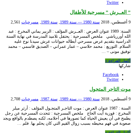
Twitter
” العــرش ” مسرحية للأطفال
9 أغسطس، 2018
سنة 1980 — سنة 1989
,
سنة 1989
,
مسرحيات
2,561
السنة: 1989 عنوان العرض : العــرش المؤلف : الزبير يماني المخرج : عبد
الله أوررياشي ملخص المسرحية : يحتفل تلاميذ المدرسة في نهاية السنة
الدراسية بتقديم عرض مسرحي أبطاله حيوانات عرش سيدنا نوح عليه
السلام. التوزيع : محمد حلاسي – عمار عمراني – الصديق قاسمي – محمد
توفيق مونى – …
أكمل القراءة »
شاركها
Facebook
Twitter
موت التاجر المتجول
9 أغسطس، 2018
سنة 1980 — سنة 1989
,
سنة 1987
,
مسرحيات
2,708
السنة : 1987 عنوان العرض : موت التاجـر المتجـول المؤلف : أرثر ميلر
المخرج : فوزية آيت الحاج ملخص المسرحية : تتحدث المسرحية عن رجل
يطمح في أن يعيش الحياة كما تصورها في أحلامه، لكنه يصطدم بالواقع ويجد
صعوبة في فهم محيطه بسبب زوال القيم التي كان يحلم بها. فلم …
أكمل القراءة »