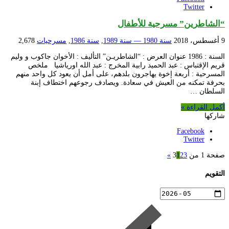
Twitter
“الشاطرين” مسرحية للأطفال
9 أغسطس، 2018
سنة 1980 — سنة 1989
,
سنة 1986
,
مسرحيات
2,678
السنة : 1986 عنوان العرض : “الشاطريـن” التأليف : الأخوان جاكوب و وليم
قريم الإقتباس : عبد الحميد رابية المخرج : عبد الله اورياشيا ملخص
المسرحية : أربعة إخوة يهاجرون بلدهم، على أمل أن يعود كل واحد منهم
بحرفة تمكنه من العيش في سعادة. ويصادف رجوعهم اختطاف إبنة
السلطان …
أكمل القراءة »
شاركها
Facebook
Twitter
صفحة 1 من 3
3
2
1
»
التقويم