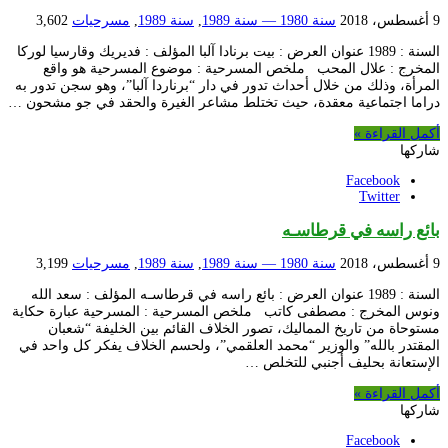
9 أغسطس، 2018
سنة 1980 — سنة 1989
,
سنة 1989
,
مسرحيات
3,602
السنة : 1989 عنوان العرض : بيت برنادا آلبا المؤلف : فديريك وقارسيا لوركا
المخرج : علال المحب ملخص المسرحية : موضوع المسرحية هو واقع
المرأة، وذلك من خلال أحداث تدور في دار “برناردا آلبا”، وهو سجن تدور به
دراما اجتماعية معقدة، حيث تختلط مشاعر الغيرة والحقد في جو مشحون …
أكمل القراءة »
شاركها
Facebook
Twitter
بائع راسه في قرطاسـه
9 أغسطس، 2018
سنة 1980 — سنة 1989
,
سنة 1989
,
مسرحيات
3,199
السنة : 1989 عنوان العرض : بائع راسه في قرطاسـه المؤلف : سعد الله
ونوس المخرج : مصطفى كاتب ملخص المسرحية : المسرحية عبارة حكاية
مستوحاة من تاريخ المماليك، تصور الخلاف القائم بين الخليفة “شعبان
المقتدر بالله” والوزير “محمد العلقمي”، ولحسم الخلاف يفكر كل واحد في
الإستعانة بحليف أجنبي للتخلص …
أكمل القراءة »
شاركها
Facebook