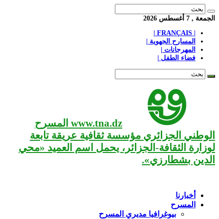
الجمعة , 7 أغسطس 2026
| FRANÇAIS |
المسارح الجهوية |
المهرجانات |
فضاء الطفل |
www.tna.dz المسرح
الوطني الجزائري مؤسسة ثقافية عريقة تابعة
لوزارة الثقافة-الجزائر، يحمل اسم العميد «محي
الدين بشطارزي».
أخبارنا
المسرح
بيوغرافيا مديري المسرح