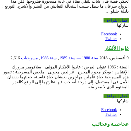
تحكي قصة فنان شاب يلتقي بفتاة في غابة مسحورة فيتزوجها. لكن هذا
الزواج سرعان ما يبطل بسبب استحالة التعايش بين البشر والأشباح. التوزيع :
دليلة حليلو …
أكمل القراءة »
شاركها
Facebook
Twitter
غابوا الأفكار
9 أغسطس، 2018
سنة 1980 — سنة 1989
,
سنة 1986
,
مسرحيات
2,616
السنة : 1986 عنوان العرض : غابـوا الأفكـار المؤلف : سلافومير مروزك
الإقتباس : بوبكر مخوخ المخرج : عزالدين مجوبي ملخص المسرحية : تصور
هذه المسرحية حياة عاملين مهاجرين يعيشان حياة قاسية، جعلتهما يفقدان
الأمل في المستقبل، إلى درجة أصبحت فيها نظرتهما إلى الواقع كالقدر
المحتوم الذي لا مفر منه. …
أكمل القراءة »
شاركها
Facebook
Twitter
عجاجبيـة وعجائـب