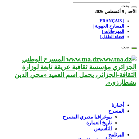
الأحد , 9 أغسطس 2026
| FRANÇAIS |
المسارح الجهوية |
المهرجانات |
فضاء الطفل |
www.tna.dz المسرح الوطني
الجزائري مؤسسة ثقافية عريقة تابعة لوزارة
الثقافة-الجزائر، يحمل اسم العميد «محي الدين
بشطارزي».
أخبارنا
المسرح
بيوغرافيا مديري المسرح
تاريخ العمارة
التأسيس
البرنامج