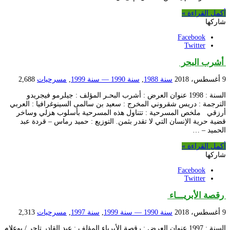
أكمل القراءة »
شاركها
Facebook
Twitter
أشرب البحر
9 أغسطس، 2018
سنة 1988
,
سنة 1990 — سنة 1999
,
مسرحيات
2,688
السنة : 1998 عنوان العرض : أشرب البحـر المؤلف : جيلرمو فيجريدو
الترجمة : دريس شقروني المخرج : سعيد بن سالمى السينوغرافيا : العربي
أرزقي ملخص المسرحية : تتناول هذه المسرحية بأسلوب هزلي وساخر
قضية حرية الإنسان التي لا تقدر بثمن. التوزيع : حميد رماس – قردة عبد
الحميد – …
أكمل القراءة »
شاركها
Facebook
Twitter
رقصة الأبريـــاء
9 أغسطس، 2018
سنة 1990 — سنة 1999
,
سنة 1997
,
مسرحيات
2,313
السنة : 1997 عنوان العرض : رقصة الأبرياء المؤلف : عبد القادر تاجر / بوعلام