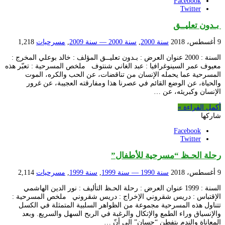
Facebook
Twitter
بـدون تعليــق
9 أغسطس، 2018
سنة 2000
,
سنة 2000 — سنة 2009
,
مسرحيات
1,218
السنة : 2000 عنوان العرض : بـدون تعليــق المؤلف : خالد بوعلي المخرج :
معيوف عمر السينوغرافيا : عبد الغاني شنتوف ملخص المسرحية : تعبّر هذه
المسرحية عما يحمله الإنسان من تناقضات، عن الحب والكره، الموت
والحياة، عن الوضع القائم في عصرنا هذا ومفارقته العجيبة، عن غرور
الإنسان وكبريئه، عن …
أكمل القراءة »
شاركها
Facebook
Twitter
رحلة الحـظ “مسرحية للأطفال”
9 أغسطس، 2018
سنة 1990 — سنة 1999
,
سنة 1999
,
مسرحيات
2,114
السنة : 1999 عنوان العرض : رحلة الحـظ التأليف : نور الدين الهاشمي
الإقتباس : دريس شقروني الإخراج : دريس شقروني ملخص المسرحية :
تتناول هذه المسرحية مجموعة من الظواهر السلبية المتمثلة في الكسل
والإنسياق وراء الطمع والإتكال والرغبة في الربح السهل والسريع. وبعد
المعاناة والندم يتفطن “حسان” إلى أنّ …