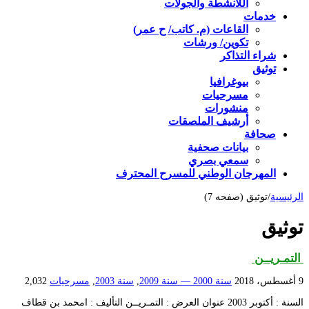
اللأنشطة والجولات
خدمات
القاعات (م. كاتب/ ح عمر)
تكوين/ ورشات
شراء التذاكر
توثيق
بيوغرافيا
مسرحيات
منشورات
أرشيف الملصقات
صحافة
بيانات صحفية
سمعي بصري
المهرجان الوطني للمسرح المحترف
الرئيسية
/
توثيق (صفحه 7)
توثيق
التمـريــن
9 أغسطس، 2018
سنة 2000 — سنة 2009
,
سنة 2003
,
مسرحيات
2,032
السنة : أكتوبر 2003 عنوان العرض : التمـريــن التأليف : امحمد بن قطاف