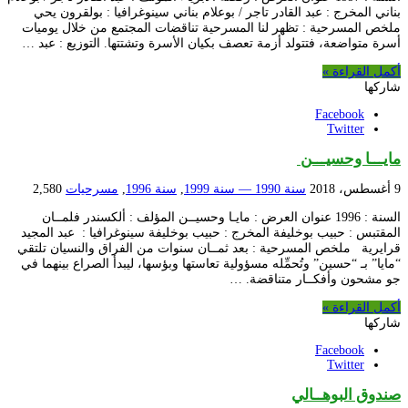
بناني المخرج : عبد القادر تاجر / بوعلام بناني سينوغرافيا : بولقرون يحي
ملخص المسرحية : تظهر لنا المسرحية تناقضات المجتمع من خلال يوميات
أسرة متواضعة، فتتولد أزمة تعصف بكيان الأسرة وتشتتها. التوزيع : عبد …
أكمل القراءة »
شاركها
Facebook
Twitter
مايـــا وحسيـــن
9 أغسطس، 2018
سنة 1990 — سنة 1999
,
سنة 1996
,
مسرحيات
2,580
السنة : 1996 عنوان العرض : مايـا وحسيــن المؤلف : ألكسندر فلمــان
المقتبس : حبيب بوخليفة المخرج : حبيب بوخليفة سينوغرافيا : عبد المجيد
قرايرية ملخص المسرحية : بعد ثمــان سنوات من الفراق والنسيان تلتقي
“مايا” بـ “حسين” وتُحمِّله مسؤولية تعاستها وبؤسها، ليبدأ الصراع بينهما في
جو مشحون وأفكــار متناقضة. …
أكمل القراءة »
شاركها
Facebook
Twitter
صندوق البوهــالي