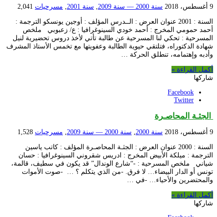
9 أغسطس، 2018
سنة 2000 — سنة 2009
,
سنة 2001
,
مسرحيات
2,041
السنة : 2001 عنوان العرض : الــدرس المؤلف : أوجين يونسكو الترجمة :
أحمد حمومي المخرج : أحمد خودي السينوغرافيا : ع/ زعبوبي ملخص
المسرحية : تحكي لنا المسرحية عن طالبة تأتي لأخذ دروس تحضيرية لنيل
شهادة الدكتوراه، فتلتقي حيوية الطالبة وعفويتها مع تخمس الأستاذ المشرف
وأدبه وإهتمامه، تنطلق الحركة …
أكمل القراءة »
شاركها
Facebook
Twitter
الجثـة المحاصـرة
9 أغسطس، 2018
سنة 2000
,
سنة 2000 — سنة 2009
,
مسرحيات
1,528
السنة : 2000 عنوان العرض : الجثـة المحاصـرة المؤلف : كاتب ياسين
الترجمة : ميلكة الأبيض المخرج : ادريس شقروني السينوغرافيا : حسان
شياني ملخص المسرحية : -“شارع الوندال” قد يكون في سطيف، قالمة،
تونس أو الدار البيضاء… لا فرق. -من الذي يتكلم ؟ … -صوت الأموات
والمحتضرين والأحياء… -في …
أكمل القراءة »
شاركها