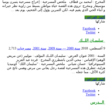
المخرج : امحمد بن قطاف ملخص المسرحية : إخراج مسرحية يتمرن يوميا
موسيقار ومخرج: تروي هذه القصة حياة مواطن بسيط من زاوية نظر جيرانه
و أبناء الحي الذي يقيم فيه، لكن التمرين يؤول إلى الجحيم، يوم بعد …
أكمل القراءة »
شاركها
Facebook
Twitter
سليمـان اللــك
9 أغسطس، 2018
سنة 2000 — سنة 2009
,
سنة 2001
,
مسرحيات
2,713
السنة : 2001 عنوان العرض : سليمـان اللــك المؤلف : موليير (عن مريض
الوهم) الإقتباس : محي الدين باشطرزي المخرج : قردة عبد العزيز
السينوغرافيا : حسان شياني ملخص المسرحية : “سليمان اللك” كوميديا
هزلية، تتطرق هذه المسرحية لقصة رجل يعاني من مرض وهمي ناتج عن
كثرة الأكل، مما جعله …
أكمل القراءة »
شاركها
Facebook
Twitter
الــدرس