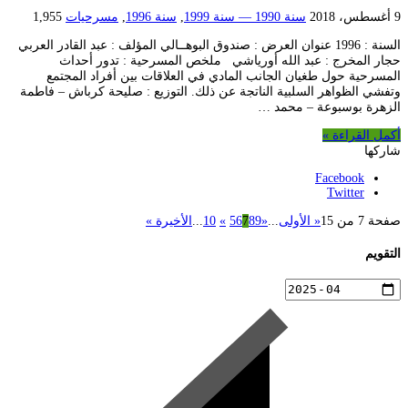
9 أغسطس، 2018
سنة 1990 — سنة 1999
,
سنة 1996
,
مسرحيات
1,955
السنة : 1996 عنوان العرض : صندوق البوهــالي المؤلف : عبد القادر العربي
حجار المخرج : عبد الله أورياشي ملخص المسرحية : تدور أحداث
المسرحية حول طغيان الجانب المادي في العلاقات بين أفراد المجتمع
وتفشي الظواهر السلبية الناتجة عن ذلك. التوزيع : صليحة كرباش – فاطمة
الزهرة بوسبوعة – محمد …
أكمل القراءة »
شاركها
Facebook
Twitter
صفحة 7 من 15
« الأولى
...
«
9
8
7
6
5
»
10
...
الأخيرة »
التقويم