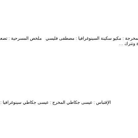
: امحمد بن قطاف المخرجة : مكيو سكينة السينوغرافيا : مصطفى فليسي ملخص المسرحي
ة وتترك …
 طلال نصر الدين الإقتباس : عيسى جكاطي المخرج : عيسى جكاطي سينوغرافيا 