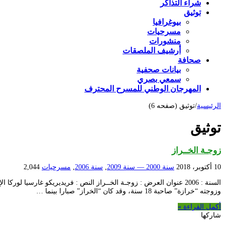
شراء التذاكر
توثيق
بيوغرافيا
مسرحيات
منشورات
أرشيف الملصقات
صحافة
بيانات صحفية
سمعي بصري
المهرجان الوطني للمسرح المحترف
الرئيسية
/
توثيق (صفحه 6)
توثيق
زوجـة الخــراز
10 أكتوبر، 2018
سنة 2000 — سنة 2009
,
سنة 2006
,
مسرحيات
2,044
وزوجته “خرازة” صاحبة 18 سنة، وقد كان “الخراز” صبارا بينما …
أكمل القراءة »
شاركها