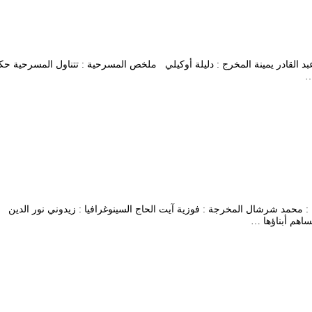
 الترجمة : عبد القادر يمينة المخرج : دليلة أوكيلي ملخص المسرحية : تتناول المسرحي
…
ئيس الترجمة : محمد شرشال المخرجة : فوزية آيت الحاج السينوغرافيا : زيدوني نور
اهم أبناؤها …