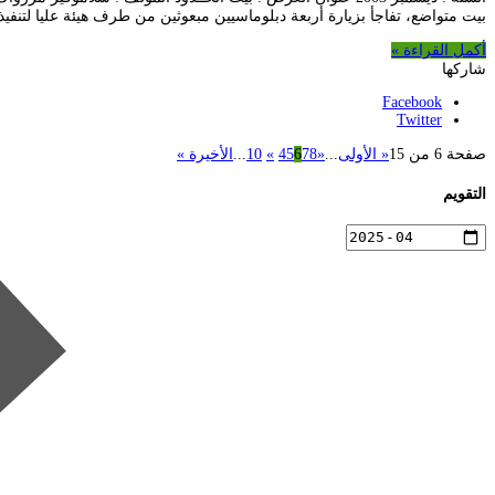
بيت متواضع، تفاجأ بزيارة أربعة دبلوماسيين مبعوثين من طرف هيئة عليا لتنفي
أكمل القراءة »
شاركها
Facebook
Twitter
صفحة 6 من 15
« الأولى
...
«
8
7
6
5
4
»
10
...
الأخيرة »
التقويم