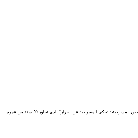
السنة : 2006 عنوان العرض : زوجـة الخــراز النص : فريديريكو غارسيا لوركا الإقتباس : محمد فراح المخرج : عمار بلقاسم السينوغرافيا : عبد المالك يحيى ملخص المسرحية : تحكي المسرحية عن “خراز” الذي تجاوز 50 سنة من عمره،