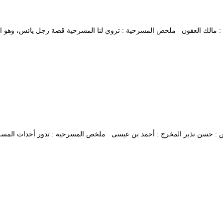
ك العقون المخرج : مالك العقون ملخص المسرحية : تروي لنا المسرحية قصة رجل يائس، 
قفع الإقتباس : حسن نذير المخرج : أحمد بن عيسى ملخص المسرحية : تدور أحداث ال