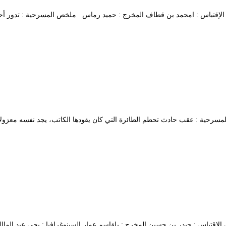
 : راي برادي بيري الإقتباس : امحمد بن قطاف المخرج : حميد رماس ملخص المسرحية : 
ملخص المسرحية : عقب حادث تحطم الطائرة التي كان يقودها الكاتب، يجد نفسه معزو
سلاموفير مرزواك الإقتباس : حيدر بن حسين المخرج : بلقاسم عمار السينوغرافيا : ي