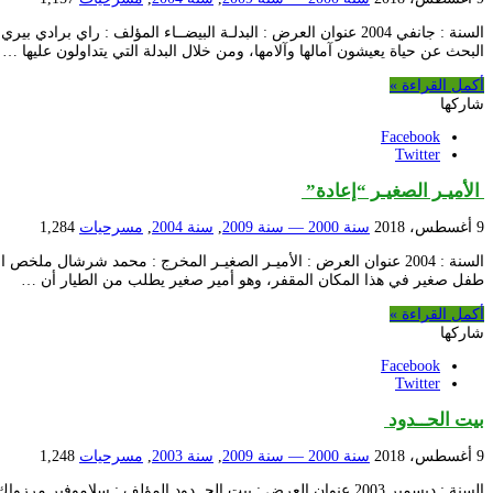
السنة : جانفي 2004 عنوان العرض : البدلـة البيضــاء المؤلف
البحث عن حياة يعيشون آمالها وآلامها، ومن خلال البدلة التي يتداولون عليها …
أكمل القراءة »
شاركها
Facebook
Twitter
الأميـر الصغيـر “إعادة”
9 أغسطس، 2018
سنة 2000 — سنة 2009
,
سنة 2004
,
مسرحيات
1,284
السنة : 2004 عنوان العرض : الأميـر الصغيـر المخرج : محمد شرشال 
طفل صغير في هذا المكان المقفر، وهو أمير صغير يطلب من الطيار أن …
أكمل القراءة »
شاركها
Facebook
Twitter
بيت الحــدود
9 أغسطس، 2018
سنة 2000 — سنة 2009
,
سنة 2003
,
مسرحيات
1,248
السنة : ديسمبر 2003 عنوان العرض : بيت الحــدود المؤلف : 