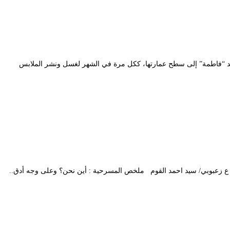
ة : تصعد “فاطمة” إلى سطح عمارتها، ككل مرة في الشهر لغسل ونشر الملابس
: ع زعبوبي/ سيد احمد القوم ملخص المسرحية : أين نحن؟ وعلى وجه أدق..