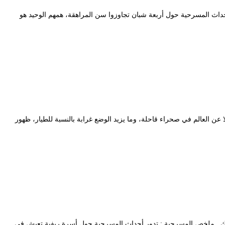
تدور أحداث المسرحية حول أربعة شبان تجاوزوا سن المراهقة، همهم الوحيد هو
لا عن العالم في صحراء قاحلة، وما يزيد الوضع غرابة بالنسبة للطيار، ظهور
حي عبد المالك ملخص المسرحية : تدور أحداث المسرحية حول أسرة ريفية تعيش في