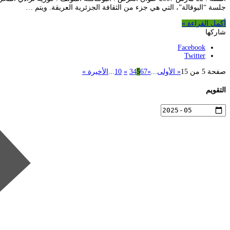
جلسة “البوقالة”، التي هي جزء من الثقافة الجزئرية العريقة. ويتم …
أكمل القراءة »
شاركها
Facebook
Twitter
صفحة 5 من 15
« الأولى
...
«
7
6
5
4
3
»
10
...
الأخيرة »
التقويم