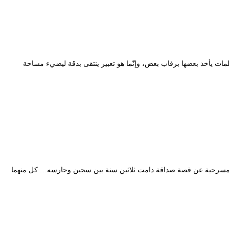
مات يأخذ بعضها برقاب بعض، وإنّما هو تعبير ينتقى بدقة ليضيء مساحة
تحدث المسرحية عن قصة صداقة دامت ثلاثين سنة بين سجين وحارسه… كل منهما