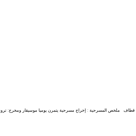
مد بن قطاف ملخص المسرحية : إخراج مسرحية يتمرن يوميا موسيقار ومخرج: تروي 