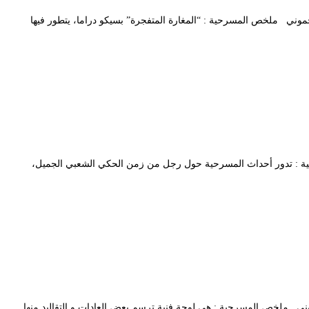
: حليم رحموني ملخص المسرحية : “المغارة المتفجرة” بسيكو دراما، يتطور فيها
ص المسرحية : تدور أحداث المسرحية حول رجل من زمن الحكي الشعبي الجميل،
الدين زيدوني ملخص المسرحية : هي لوحة فنية ترسم بعض العادات و التقاليد منها