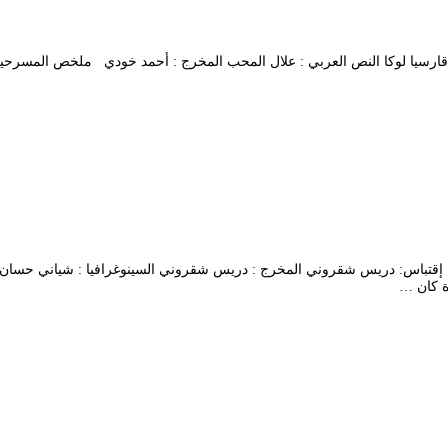
 المؤلف : فديريكو قارسيا لوكا النص العربي : علال المحب المخرج : أحمد خودي ملخص ا
عزيز نسين إقتباس: دريس شقروني المخرج : دريس شقروني السينوغرافيا : شياني
ة كان …