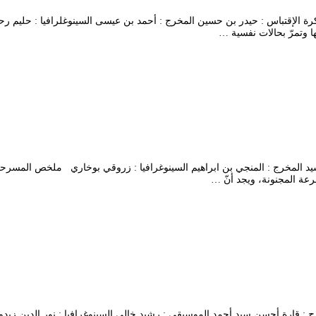
النص : يمينة مشاكرة الإقتباس : حيدر بن حسين المخرج : أحمد بن عيسى السينوغلرافيا 
 وتمرّ بحالات نفسية …
: عبد الكريم برشيد المخرج : المنجي بن ابراهيم السينوغرافيا : زروقي بوخاري ملخ
عة المجنونة، ويجد أنّ …
فوزية لرادي المخرج : قارة أحسن سيد أحمد الموسيقى : رشيد خالي السينوغرافيا : نور 