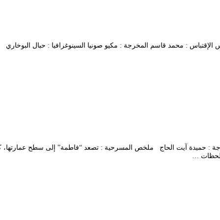
: ألكسيس بارنيس الإقتباس : محمد قاسم المخرجة : مكيو صونيا السينوغرافيا : حبال الب
قطاف المخرجة : حميدة آيت الحاج ملخص المسرحية : تصعد “فاطمة” إلى سطح عمار
ش لحظات …