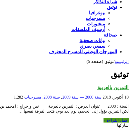
شراء التذاكر
توثيق
بيوغرافيا
مسرحيات
منشورات
أرشيف الملصقات
صحافة
بيانات صحفية
سمعي بصري
المهرجان الوطني للمسرح المحترف
الرئيسية
/
توثيق (صفحه 5)
توثيق
التمرين بالعربية
10 أكتوبر، 2018
سنة 2000 — سنة 2009
,
سنة 2008
,
مسرحيات
1,282
السنة : 2008 عنوان العرض : التمرين بالعربية نص وإخراج : امح
لكن التمرين يؤول إلى الجحيم، يوم بعد يوم، فتجد الفرقة نفسها …
أكمل القراءة »
شاركها