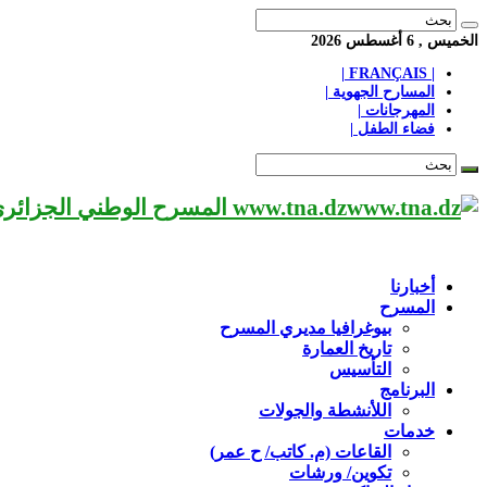
الخميس , 6 أغسطس 2026
| FRANÇAIS |
المسارح الجهوية |
المهرجانات |
فضاء الطفل |
www.tna.dz المسرح الوطني الجزائري مؤسسة ثقافية عريقة تابعة لوزارة الثقافة-الجزائر، يحمل اسم العميد «محي الدين بشطارزي».
أخبارنا
المسرح
بيوغرافيا مديري المسرح
تاريخ العمارة
التأسيس
البرنامج
اللأنشطة والجولات
خدمات
القاعات (م. كاتب/ ح عمر)
تكوين/ ورشات