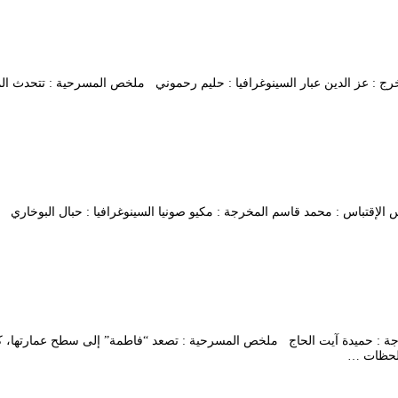
قطاف المخرج : عز الدين عبار السينوغرافيا : حليم رحموني ملخص المسرحية : ت
: ألكسيس بارنيس الإقتباس : محمد قاسم المخرجة : مكيو صونيا السينوغرافيا : حبال الب
قطاف المخرجة : حميدة آيت الحاج ملخص المسرحية : تصعد “فاطمة” إلى سطح عمار
ش لحظات …