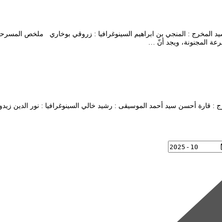
: عبد الكريم برشيد المخرج : المنجي بن ابراهيم السينوغرافيا : زروقي بوخاري ملخ
عة المجنونة، ويجد أنّ …
فوزية لرادي المخرج : قارة أحسن سيد أحمد الموسيقى : رشيد خالي السينوغرافيا : نور 