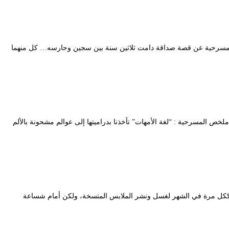
تحدث المسرحية عن قصة صداقة دامت ثلاثين سنة بين سجين وحارسه… كل منهما
وخاري ملخص المسرحية : “لغة الأمهات” تأخذنا بدراميتها إلى عوالم مشحونة بالألم
تها، ككل مرة في الشهر لغسل ونشر الملابس المتسخة، ولكن أمام شساعة