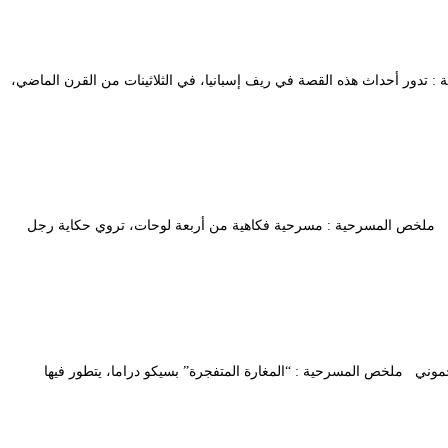
لمسرحية : تدور أحداث هذه القصة في ريف إسبانيا، في الثلاثينات من القرن الماضي،
 حسان ملخص المسرحية : مسرحية فكاهية من أربعة لوحات، تروي حكاية رجل
: حليم رحموني ملخص المسرحية : “المغارة المتفجرة” بسيكو دراما، يتطور فيها