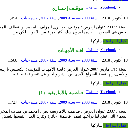
Twitter
Facebook
موقـف إجبــاري
10 أكتوبر، 2018
سنة 2000 — سنة 2009
,
سنة 2007
,
مسرحيات
1,494
السنة : 2007 عنوان العرض : موقـف إجبــاري المؤلف : امحمد بن 
يعيش في السجن… أحدهما بدون شك أكثر حرية من الآخر… لكن من …
أكمل القراءة »
شاركها
Twitter
Facebook
لغـة الأمهـات
10 أكتوبر، 2018
سنة 2000 — سنة 2009
,
سنة 2007
,
مسرحيات
1,500
السنة : 14 مارس 2007 عنوان العرض : لغـة الأمهـات المؤلف 
والأسى، إنها قصة الصراع الأبدي بين الشر والخير في عصر تختلط فيه …
أكمل القراءة »
شاركها
Twitter
Facebook
فـاطمة بالأمازيغية (1)
10 أكتوبر، 2018
سنة 2000 — سنة 2009
,
سنة 2007
,
مسرحيات
1,727
السنة : 2007 عنوان العرض : فـاطمة بالأمازيغية نص : امحمد بن 
السماء التي تفتح لها ذراعيها تقف “فاطمة” حائرة وتترك العنان لنفسها لتعي
أكمل القراءة »
شاركها