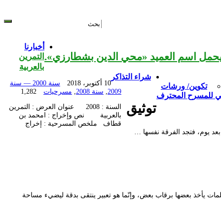
أخبارنا
التمرين
بالعربية
شراء التذاكر
10 أكتوبر، 2018
سنة 2000 — سنة
تكوين/ ورشات
2009
,
سنة 2008
,
مسرحيات
1,282
ي للمسرح المحترف
توثيق
السنة : 2008 عنوان العرض : التمرين
بالعربية نص وإخراج : امحمد بن
قطاف ملخص المسرحية : إخراج
بعد يوم، فتجد الفرقة نفسها …
مات يأخذ بعضها برقاب بعض، وإنّما هو تعبير ينتقى بدقة ليضيء مساحة