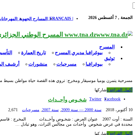
الجمعة , 7 أغسطس 2026
| FRANÇAIS |
المسارح الجهوية |
المهرجانات
www.tna.dz المسرح الوطني الجزائري مؤسسة ثقافية عريقة تابعة لوزارة الثقافة-الجزائر، يحمل اسم العميد «محي الدين بشطارزي».
المسرح
بيوغرافيا مديري المسرح
تاريخ العمارة
التأس
توثيق
بيوغرافيا
مسرحيات
منشورات
أرشيف ال
مسرحية يتمرن يوميا موسيقار ومخرج: تروي هذه القصة حياة مواطن بسيط من زاو
أكمل القراءة »
شاركها
Twitter
Facebook
شخـوص وأحــداث
10 أكتوبر، 2018
سنة 2000 — سنة 2009
,
سنة 2007
,
مسرحيات
2,671
السنة : أوت 2007 عنوان العرض : شخـوص وأحــداث المخرج : 
محددة في عرض شخوص وأحداث من مجالس التراث، وهو تبادل …
أكمل القراءة »
شاركها