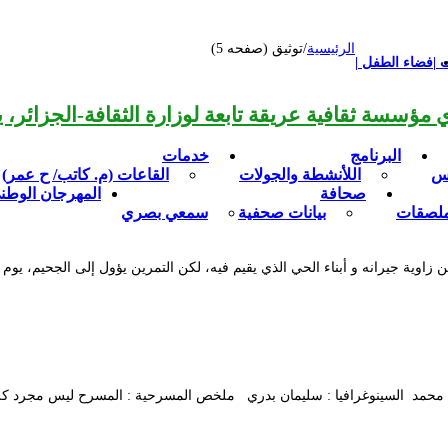
الرئيسية
/
توثيق (صفحه 5)
 |
فضاء الطفل |
البرنامج
خدمات
يس
اللأنشطة والجولات
القاعات (م. كاتب/ ح عمر)
صحافة
المهرجان الوطن
ملصقات
بيانات صحفية
سمعي بصري
ية جيرانه و أبناء الحي الذي يقيم فيه، لكن التمرين يؤول إلى الجحيم، يوم 
قاسم محمد السينوغرافيا : سليمان بدري ملخص المسرحية : المسرح ليس مجرد كل