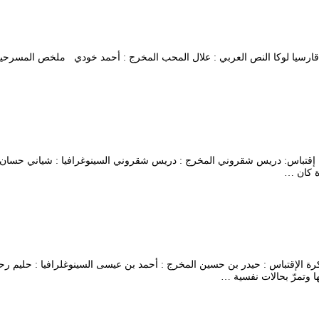
 المؤلف : فديريكو قارسيا لوكا النص العربي : علال المحب المخرج : أحمد خودي ملخص ا
عزيز نسين إقتباس: دريس شقروني المخرج : دريس شقروني السينوغرافيا : شياني
ة كان …
النص : يمينة مشاكرة الإقتباس : حيدر بن حسين المخرج : أحمد بن عيسى السينوغلرافيا 
 وتمرّ بحالات نفسية …