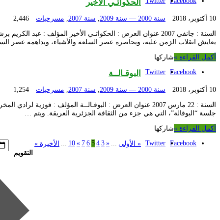
Twitter
Facebook
الحكواتـي الأخير
10 أكتوبر، 2018
سنة 2000 — سنة 2009
,
سنة 2007
,
مسرحيات
2,446
السنة : جانفي 2007 عنوان العرض : الحكواتـي الأخير المؤلف 
يعايش انقلاب الزمن عليه، ويحاصره عصر السلعة والأشياء، ويداهمه عصر السر
أكمل القراءة »
شاركها
Twitter
Facebook
البوقـالــة
10 أكتوبر، 2018
سنة 2000 — سنة 2009
,
سنة 2007
,
مسرحيات
1,254
السنة : 22 مارس 2007 عنوان العرض : البوقـالــة المؤلف : 
جلسة “البوقالة”، التي هي جزء من الثقافة الجزئرية العريقة. ويتم …
أكمل القراءة »
شاركها
...
10
»
7
6
5
4
3
«
...
Twitter
Facebook
« الأولى
الأخيرة »
التقويم