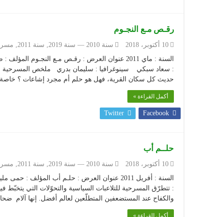
رقـص مـع النجـوم
10 أكتوبر، 2018
سنة 2010 — سنة 2019
,
سنة 2011
,
مسرح
السنة : ماي 2011 عنوان العرض : رقـص مـع النجـوم ال
: سعاد سبكي سينوغرافيا : سليمان بدري ملخص المسرحية : لقد
حديث كل سكان القرية، فهل هو حلم أم مجرد إشاعات ؟ خاصة
أكمل القراءة »
Twitter
Facebook
حلــم أب
10 أكتوبر، 2018
سنة 2010 — سنة 2019
,
سنة 2011
,
مسرح
السنة : أفريل 2011 عنوان العرض : حلـم أب المؤل
: تتطرّق المسرحية للتلاعبات السياسية والتحوّلات التي يتخبّط ف
والكفاح عند المستضعفين المتطلّعين لعالم أفضل. إنها آلام ض
أكمل القراءة »