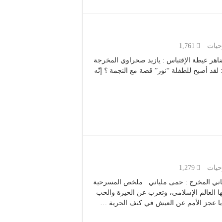
يات
1,761
مؤلف : ضاهر عيطة الإقتباس : يازيد صحراوي المخرجة
 أصبح للطفلة “نور” قصة مع النجمة ؟ إنّه
 …
يات
1,279
ف : حمى ملياني المخرج : حمى ملياني ملخص المسرحية
يها العالم الإسلامي، وتعرب عن الحيرة والحب
حايا عجز الأمم عن العيش في كنف الحرية …