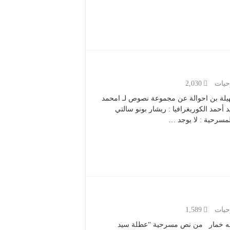
يات
2,030
النص : سهيلة بن احوالة عن مجموعة نصوص لـ امحمد
مد الكوريغرافيا : ريشار بونو سالتي
مسرحية : لا يوجد …
يات
1,589
النص : عبد الله خمار من نص مسرحية “عطلة سيد