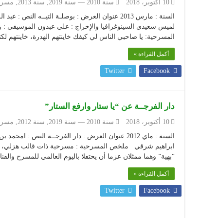
10 أكتوبر، 2018
سنة 2010 — سنة 2019
,
سنة 2013
,
مسرح
السنة : مارس 2013 عنوان العرض : بوصلـة التيــه النص
لميس سعيدي السينوغرافيا والإخراج : علي عبدون الموسيقى :
المسرحية: يا صاحبي الناس لي كيفك خاينتهم الهدرة، خاينتهم لكتيب
أكمل القراءة »
Twitter
Facebook
دار الفرجــة عن “يا ستار وارفع الستار”
10 أكتوبر، 2018
سنة 2010 — سنة 2019
,
سنة 2012
,
مسرح
السنة : ماي 2012 عنوان العرض : دار الفرجــة النص :
ابراهيم شرقي ملخص المسرحية : مسرحية ذات قالب هزلي، تب
“بهية” وهما ممثلان عزما أن يحتفلا باليوم العالمي للمسرح والف
أكمل القراءة »
Twitter
Facebook