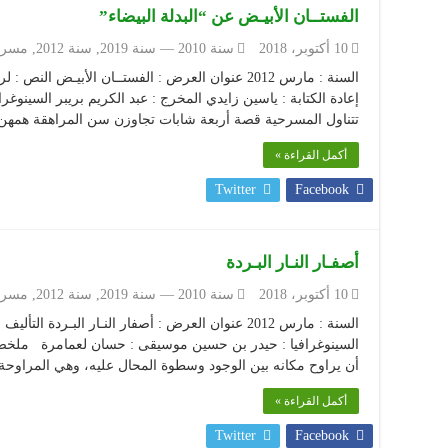
الفستــان الأبيـض عن “البدلة البيضاء”
10 أكتوبر، 2018
سنة 2010 — سنة 2019
,
سنة 2012
,
مسرح
السنة : مارس 2012 عنوان العرض : الفستــان الأبيـض
إعادة الكتابة : ياسين زايدي المخرج : عبد الكريم بريبر السينو
تتناول المسرحية قصة أربعة شابات تجاوزن سن المراهقة همهن 
أكمل القراءة »
Twitter
Facebook
أصفـار النـار البـردة
10 أكتوبر، 2018
سنة 2010 — سنة 2019
,
سنة 2012
,
مسرح
السنة : مارس 2012 عنوان العرض : أصفار النـار البـر
السينوغرافيا : حيدر بن حسين موسيقى : حسان لعمامرة ملخص
أن يراوح مكانه بين الوجود وسطوة المحال عليه، وهي المراوحة
أكمل القراءة »
Twitter
Facebook