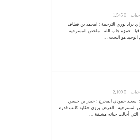
يات
1,545
 النص : لراي براد بوري الترجمة : امحمد بن قطاف
غرافيا : حمزة جاب الله ملخص المسرحية :
الوحيد هو البحث …
يات
2,109
دة التأليف : سعيد حمودي المخرج : حيدر بن حسين
 المسرحية : العرض يروي حكاية كاتب قدره
 التي أحالت حياته مشنقة …