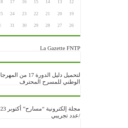
18
17
16
15
14
13
12
25
24
23
22
21
20
19
1
31
30
29
28
27
26
La Gazette FNTP
لتحميل دليل الدورة 17 من المه
الوطني للمسرح المحترف
مجلة إلكترونية “مس
/عدد تجريبي