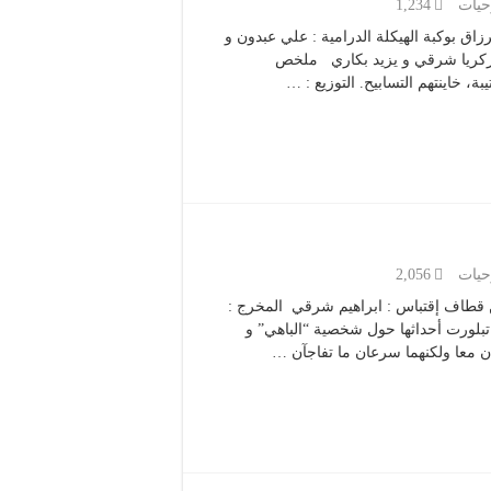
يات
1,234
 : عبد الرزاق بوكبة الهيكلة الدرامية : علي عبدون و
 زكريا شرقي و يزيد بكاري ملخص
ة، خاينتهم التسابيح. التوزيع : …
يات
2,056
 امحمد بن قطاف إقتباس : ابراهيم شرقي المخرج :
لورت أحداثها حول شخصية “الباهي” و
نان معا ولكنهما سرعان ما تفاجآن …