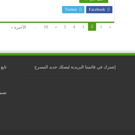
Twitter
Facebook
2
...
10
»
5
4
3
1
«
الأخيرة »
إشترك في قائمتنا البريدية ليصلك جديد المسرح
تابع 
تصمي