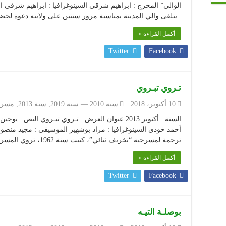
الوالي” المخرج : ابراهيم شرقي السينوغرافيا : ابراهيم شرقي 
: يتلقى والي المدينة بمناسبة مرور سنتين على ولايته دعوة لح
أكمل القراءة »
Twitter
Facebook
تـروي تبـروي
10 أكتوبر، 2018
سنة 2010 — سنة 2019
,
سنة 2013
,
مسرح
السنة : أكتوبر 2013 عنوان العرض : تـروي تبـروي ال
أحمد خوذي السينوغرافيا : مراد بوشهير الموسيقى : مجيد من
ترجمة لمسرحية “تخريف ثنائي”، كتبت سنة 1962، تروي المسرحية قصة زوجين يعيشان معا منذ 17 سنة …
أكمل القراءة »
Twitter
Facebook
بوصلـة التيـه