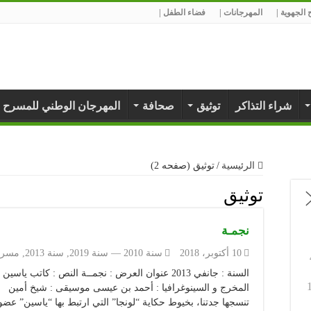
الجهوية |
المهرجانات |
فضاء الطفل |
شراء التذاكر
توثيق
صحافة
المهرجان الوطني للمسرح 
الرئيسية
/
توثيق (صفحه 2)
توثيق
نجمـة
10 أكتوبر، 2018
سنة 2010 — سنة 2019
,
سنة 2013
,
مسرح
السنة : جانفي 2013 عنوان العرض : نجمــة النص : ك
المخرج و السينوغرافيا : أحمد بن عيسى موسيقى : شيخ أمين 
تنسجها جدتنا، بخيوط حكاية “لونجا” التي ارتبط بها “ياسين” عضو