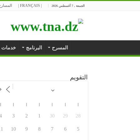
| FRANÇAIS |
المسارح 
الجمعة , 7 أغسطس 2026
المسرح
البرنامج
خدمات
التقويم
ا
ا
ا
ا
ا
ا
ا
4
3
2
1
30
29
28
11
10
9
8
7
6
5