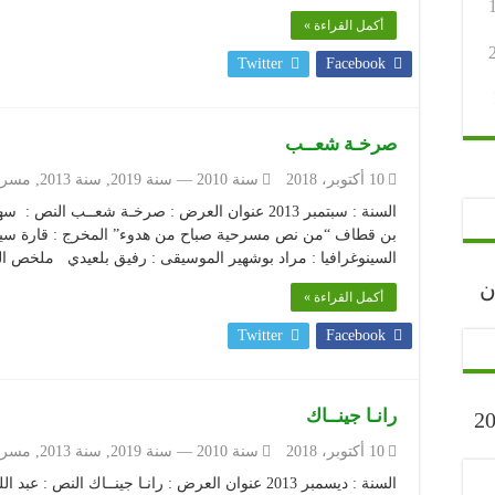
أكمل القراءة »
Twitter
Facebook
صرخـة شعــب
10 أكتوبر، 2018
سنة 2010 — سنة 2019
,
سنة 2013
,
مسرح
السنة : سبتمبر 2013 عنوان العرض : صرخـة شعــب 
بن قطاف “من نص مسرحية صباح من هدوء” المخرج : قارة سيد أح
السينوغرافيا : مراد بوشهير الموسيقى : رفيق بلعيدي ملخص ال
رجان
أكمل القراءة »
Twitter
Facebook
رانـا جينــاك
ارح” أكتوبر 2023
10 أكتوبر، 2018
سنة 2010 — سنة 2019
,
سنة 2013
,
مسرح
السنة : ديسمبر 2013 عنوان العرض : رانـا جينــاك 