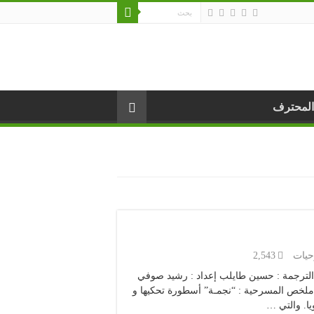
المحترف
يات
2,543
اتب ياسين الترجمة : حسين طايلب إعداد : رشيد صوفي
ملخص المسرحية : “نجمـة” أسطورة تحكيها و
يا. والتي …