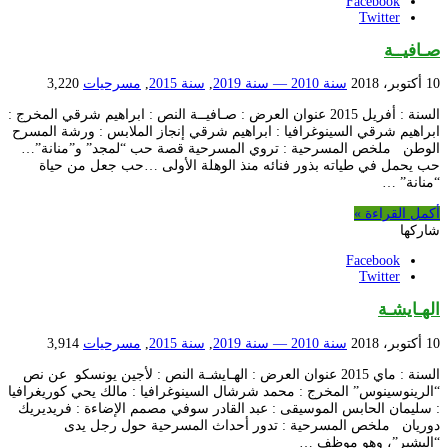
Facebook
Twitter
صـافيــة
10 أكتوبر، 2018
سنة 2010 — سنة 2019
,
سنة 2015
,
مسرحيات
3,220
السنة : أفريل 2015 عنوان العرض : صـافيــة النص : ابراهيم شرقي المخرج :
ابراهيم شرقي السينوغرافيا : ابراهيم شرقي إنجاز الملابس : ورشة المسرح
الوطن ملخص المسرحية : تروي المسرحية قصة حب “لمجد” و”منانة”…
حب يحمل في طياته بذور فنائه منذ الوهلة الأولى …حب جعل من حياة
“منانة” …
أكمل القراءة »
شاركها
Facebook
Twitter
الهـايشـة
10 أكتوبر، 2018
سنة 2010 — سنة 2019
,
سنة 2015
,
مسرحيات
3,914
السنة : ماي 2015 عنوان العرض : الهـايشـة النص : لأجين يونسكو عن نص
“الرينوسينوس” المخرج : محمد شرشال السينوغرافيا : مالك يحي كوريغرافيا
: سليمان الحابس الموسيقى : عبد القادر سوفي مصمم الإضاءة : فريديريك
دوريان ملخص المسرحية : تدور أحداث المسرحية حول رجل يدى
“البشير”، وهو موظف …