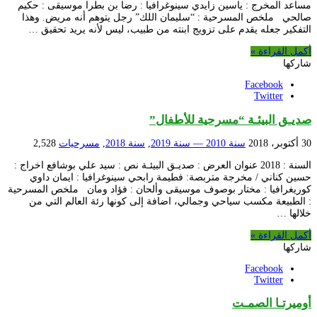
مساعد المخرج : ياسين زايدي سينوغرافيا : رضا بن بطرا موسيقى : حكيم
صالحي ملخص المسرحية : “سليمان اللك” رجل يتوهم أنه مريض. وهذا
التفكير جعله يقدم على تزويج ابنته من طبيب، ليس لأنه يريد تحقيق …
أكمل القراءة »
شاركها
Facebook
Twitter
صديـق البيئـة “مسرحية للأطفال”
30 أكتوبر، 2018
سنة 2010 — سنة 2019
,
سنة 2018
,
مسرحيات
2,528
السنة : 2018 عنوان العرض : صديـق البيئـة نص : سيد علي بوشافع اخراج :
حسين كناني / مخرجة متربصة: فطيمة رابحي سينوغرافيا : ايمان داوي
كوريغرافيا : مختار بوصوف موسيقى وألحان : فؤاد ومان ملخص المسرحية
: الطبيعة مكسب سياحي وجمالي، اضافة إلى كونها رئة العالم التي من
خلالها …
أكمل القراءة »
شاركها
Facebook
Twitter
أوميرتـا الصمـت