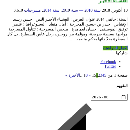
العشـاء الأخيـر
10 أكتوبر، 2018
سنة 2010 — سنة 2019
,
سنة 2014
,
مسرحيات
3,610
السنة: جانفي 2014 عنوان العرض : العشـاء الأخيـر النص : حسن رشيد
الإقتباس : حيدر بن حسين المخرجة : أمال منغاد السينوغرافيا : عنصر
توفيق الموسيقى : حسان لعمامرة ملخص المسرحية : تتناول المسرحية
مواجهة بسيطة صريحة، ومؤلمة بين زوجين، رجل عاش السيطرة، بل كان
السيطرة بحدّ ذاتها بحكم منصبه، …
أكمل القراءة »
شاركها
Facebook
Twitter
صفحة 1 من 15
5
4
3
2
1
»
10
...
الأخيرة »
التقويم