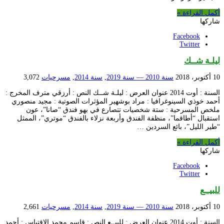
أكمل القراءة »
شاركها
Facebook
Twitter
ليلـة شــك
10 أكتوبر، 2018
سنة 2010 — سنة 2019
,
سنة 2014
,
مسرحيات
3,072
السنة : أوت 2014 عنوان العرض : ليلـة شــك النص : أرزقي مترف المخرج :
أحمد خوذي السينوغرافيا : مراد بوشهير المؤثرات الصوتية : مجيد منصوري
ملخص المسرحية : ستة شخصيات تتصارع في بهو فندق “صانا”، عون
استقبال “أطاقما”، منظفة الفندق وأربعة نزلاء بالفندق “موتري”، الممثل
“طير الليل”، بائع السردين …
أكمل القراءة »
شاركها
Facebook
Twitter
للبيــع
10 أكتوبر، 2018
سنة 2010 — سنة 2019
,
سنة 2014
,
مسرحيات
2,661
السنة : أوت 2014 عنوان العرض : للبيــع النص : قاسم محمد الإقتباس : أحمد