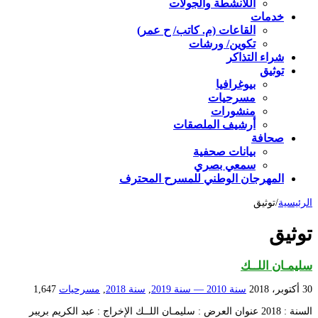
اللأنشطة والجولات
خدمات
القاعات (م. كاتب/ ح عمر)
تكوين/ ورشات
شراء التذاكر
توثيق
بيوغرافيا
مسرحيات
منشورات
أرشيف الملصقات
صحافة
بيانات صحفية
سمعي بصري
المهرجان الوطني للمسرح المحترف
الرئيسية
/
توثيق
توثيق
سليمـان اللــك
30 أكتوبر، 2018
سنة 2010 — سنة 2019
,
سنة 2018
,
مسرحيات
1,647
السنة : 2018 عنوان العرض : سليمـان اللــك الإخراج : عبد الكريم بريبر