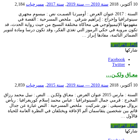
10 أكتوبر، 2018
سنة 2010 — سنة 2019
,
سنة 2017
,
مسرحيات
2,184
السنة : 2017 عنوان العرض : أوميرتـا الصمـت نص : ميسوم مجهري
سينوغرافيا وإخراج : إبراهيم شرقي ملخص المسرحية : القصة في
مفهومها الإتيميولوجي هي محاكاة مختلفة النسيج من حيث رواية الحدث، قد
تكون مروية في حكي الرموز التي تغذي الفكر، وقد تكون درسا ومادة لتنوير
الضمائر النائمة، مفادها إبراز …
أكمل القراءة »
شاركها
Facebook
Twitter
معـاق ولكـن…
10 أكتوبر، 2018
سنة 2010 — سنة 2019
,
سنة 2015
,
مسرحيات
2,859
السنة : مارس 2015 عنوان العرض : معـاق ولكـن… النص : نبيل محمد رزاق
المخرج : قرمي جمال السينوغرافيا : عباس محمد إسلام كوريغرافيا : رياض
بروال موسيقى : نور شركيت ملخص المسرحية : النص عبارة عن جدال
قائم بين شخصين يتقاسمان ألم الإعاقة ويختلفان في النظرة العامة للحياة
فالأول …
أكمل القراءة »
شاركها