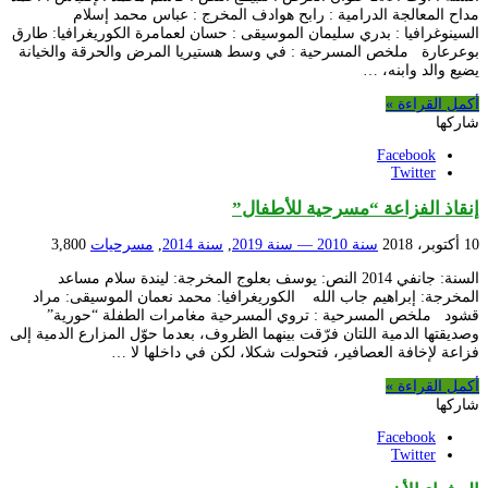
مداح المعالجة الدرامية : رابح هوادف المخرج : عباس محمد إسلام
السينوغرافيا : بدري سليمان الموسيقى : حسان لعمامرة الكوريغرافيا: طارق
بوعرعارة ملخص المسرحية : في وسط هستيريا المرض والحرقة والخيانة
يضيع والد وابنه، …
أكمل القراءة »
شاركها
Facebook
Twitter
إنقاذ الفزاعة “مسرحية للأطفال”
10 أكتوبر، 2018
سنة 2010 — سنة 2019
,
سنة 2014
,
مسرحيات
3,800
السنة: جانفي 2014 النص: يوسف بعلوج المخرجة: ليندة سلام مساعد
المخرجة: إبراهيم جاب الله الكوريغرافيا: محمد نعمان الموسيقى: مراد
قشود ملخص المسرحية : تروي المسرحية مغامرات الطفلة “حورية”
وصديقتها الدمية اللتان فرّقت بينهما الظروف، بعدما حوّل المزارع الدمية إلى
فزاعة لإخافة العصافير، فتحولت شكلا، لكن في داخلها لا …
أكمل القراءة »
شاركها
Facebook
Twitter