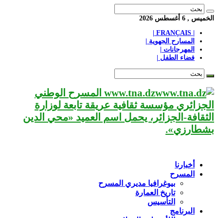
الخميس , 6 أغسطس 2026
| FRANÇAIS |
المسارح الجهوية |
المهرجانات |
فضاء الطفل |
www.tna.dz المسرح الوطني
الجزائري مؤسسة ثقافية عريقة تابعة لوزارة
الثقافة-الجزائر، يحمل اسم العميد «محي الدين
بشطارزي».
أخبارنا
المسرح
بيوغرافيا مديري المسرح
تاريخ العمارة
التأسيس
البرنامج