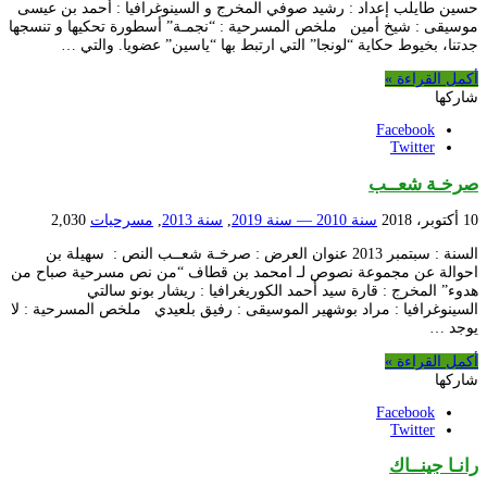
حسين طايلب إعداد : رشيد صوفي المخرج و السينوغرافيا : أحمد بن عيسى
موسيقى : شيخ أمين ملخص المسرحية : “نجمـة” أسطورة تحكيها و تنسجها
جدتنا، بخيوط حكاية “لونجا” التي ارتبط بها “ياسين” عضويا. والتي …
أكمل القراءة »
شاركها
Facebook
Twitter
صرخـة شعــب
10 أكتوبر، 2018
سنة 2010 — سنة 2019
,
سنة 2013
,
مسرحيات
2,030
السنة : سبتمبر 2013 عنوان العرض : صرخـة شعــب النص : سهيلة بن
احوالة عن مجموعة نصوص لـ امحمد بن قطاف “من نص مسرحية صباح من
هدوء” المخرج : قارة سيد أحمد الكوريغرافيا : ريشار بونو سالتي
السينوغرافيا : مراد بوشهير الموسيقى : رفيق بلعيدي ملخص المسرحية : لا
يوجد …
أكمل القراءة »
شاركها
Facebook
Twitter
رانـا جينــاك