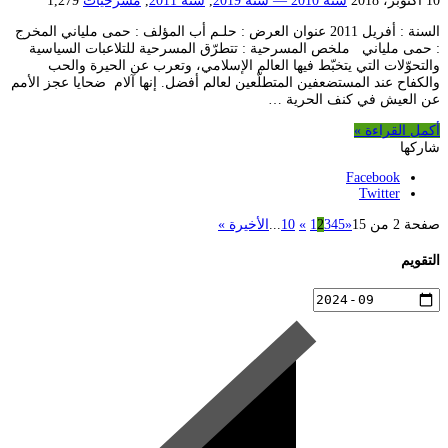
10 أكتوبر، 2018
سنة 2010 — سنة 2019
,
سنة 2011
,
مسرحيات
1,279
السنة : أفريل 2011 عنوان العرض : حلـم أب المؤلف : حمى ملياني المخرج
: حمى ملياني ملخص المسرحية : تتطرّق المسرحية للتلاعبات السياسية
والتحوّلات التي يتخبّط فيها العالم الإسلامي، وتعرب عن الحيرة والحب
والكفاح عند المستضعفين المتطلّعين لعالم أفضل. إنها آلام ضحايا عجز الأمم
عن العيش في كنف الحرية …
أكمل القراءة »
شاركها
Facebook
Twitter
صفحة 2 من 15
«
5
4
3
2
1
»
10
...
الأخيرة »
التقويم