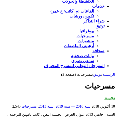
اللأنشطة والجولات
خدمات
القاعات (م. كاتب/ ح عمر)
تكوين/ ورشات
شراء التذاكر
توثيق
بيوغرافيا
مسرحيات
منشورات
أرشيف الملصقات
صحافة
بيانات صحفية
سمعي بصري
المهرجان الوطني للمسرح المحترف
الرئيسية
/
توثيق
/
مسرحيات (صفحه 2)
مسرحيات
نجمـة
10 أكتوبر، 2018
سنة 2010 — سنة 2019
,
سنة 2013
,
مسرحيات
2,543
السنة : جانفي 2013 عنوان العرض : نجمــة النص : كاتب ياسين الترجمة :