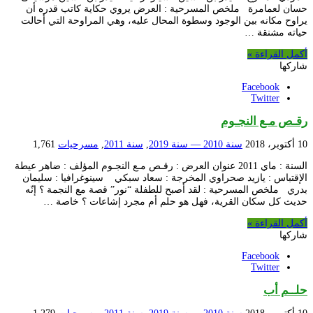
حسان لعمامرة ملخص المسرحية : العرض يروي حكاية كاتب قدره أن
يراوح مكانه بين الوجود وسطوة المحال عليه، وهي المراوحة التي أحالت
حياته مشنقة …
أكمل القراءة »
شاركها
Facebook
Twitter
رقـص مـع النجـوم
10 أكتوبر، 2018
سنة 2010 — سنة 2019
,
سنة 2011
,
مسرحيات
1,761
السنة : ماي 2011 عنوان العرض : رقـص مـع النجـوم المؤلف : ضاهر عيطة
الإقتباس : يازيد صحراوي المخرجة : سعاد سبكي سينوغرافيا : سليمان
بدري ملخص المسرحية : لقد أصبح للطفلة “نور” قصة مع النجمة ؟ إنّه
حديث كل سكان القرية، فهل هو حلم أم مجرد إشاعات ؟ خاصة …
أكمل القراءة »
شاركها
Facebook
Twitter
حلــم أب