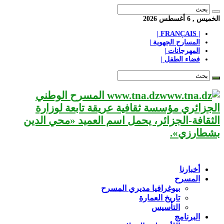
الخميس , 6 أغسطس 2026
| FRANÇAIS |
المسارح الجهوية |
المهرجانات |
فضاء الطفل |
www.tna.dz المسرح الوطني
الجزائري مؤسسة ثقافية عريقة تابعة لوزارة
الثقافة-الجزائر، يحمل اسم العميد «محي الدين
بشطارزي».
أخبارنا
المسرح
بيوغرافيا مديري المسرح
تاريخ العمارة
التأسيس
البرنامج