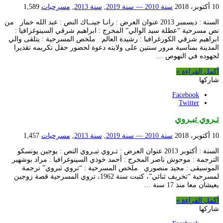
10 أكتوبر، 2018
سنة 2010 — سنة 2019
,
سنة 2013
,
مسرحيات
1,589
السنة : ديسمبر 2013 عنوان العرض : رانـا جينــاك النص : عبد الله خمار من
نص مسرحية “عطلة سيد الوالي” المخرج : ابراهيم شرقي السينوغرافيا :
ابراهيم شرقي الكورغرافيا : رشيدة العالم ملخص المسرحية : يتلقى والي
المدينة بمناسبة مرور سنتين على ولايته دعوة لحضور حفل تكريمه تقديرا
لجهوده في النهوص …
أكمل القراءة »
شاركها
Facebook
Twitter
تـروي تبـروي
10 أكتوبر، 2018
سنة 2010 — سنة 2019
,
سنة 2013
,
مسرحيات
1,457
السنة : أكتوبر 2013 عنوان العرض : تـروي تبـروي النص : يوجين يونسكو
الترجمة : موحوش ناصر المخرج : أحمد خوذي السينوغرافيا : مراد بوشهير
الموسيقى : مجيد منصوري ملخص المسرحية : “تروي ثبروي” ترجمة
لمسرحية “تخريف ثنائي”، كتبت سنة 1962، تروي المسرحية قصة زوجين
يعيشان معا منذ 17 سنة …
أكمل القراءة »
شاركها