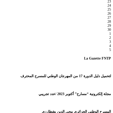
23
24
25
26
27
28
29
30
1
2
3
4
5
La Gazette FNTP
لتحميل دليل الدورة 17 من المهرجان الوطني للمسرح المحترف
مجلة إلكترونية “مسارح” أكتوبر 2023 /عدد تجريبي
المسرح الوطني الجزائري محي الدين بشطارزي