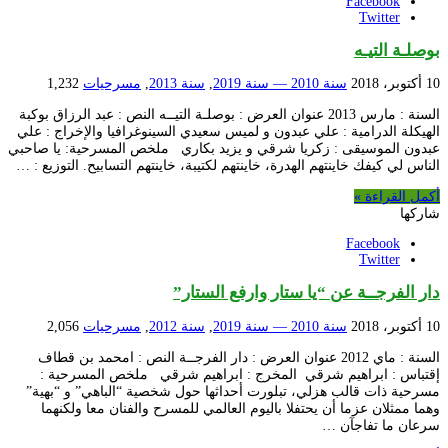
Facebook
Twitter
بوصلـة التيـه
10 أكتوبر، 2018
سنة 2010 — سنة 2019
,
سنة 2013
,
مسرحيات
1,232
السنة : مارس 2013 عنوان العرض : بوصلـة التيــه النص : عبد الرزاق بوكبة
الهيكلة الدرامية : علي عبدون و لميس سعيدي السينوغرافيا والإخراج : علي
عبدون الموسيقى : زكريا شرقي و يزيد بكاري ملخص المسرحية: يا صاحبي
الناس لي كيفك خاينتهم الهدرة، خاينتهم لكتيبة، خاينتهم التسابيح. التوزيع : …
أكمل القراءة »
شاركها
Facebook
Twitter
دار الفرجــة عن “يا ستار وارفع الستار”
10 أكتوبر، 2018
سنة 2010 — سنة 2019
,
سنة 2012
,
مسرحيات
2,056
السنة : ماي 2012 عنوان العرض : دار الفرجــة النص : امحمد بن قطاف
إقتباس : ابراهيم شرقي المخرج : ابراهيم شرقي ملخص المسرحية :
مسرحية ذات قالب هزلي، تبلورت أحداثها حول شخصية “الباهي” و “بهية”
وهما ممثلان عزما أن يحتفلا باليوم العالمي للمسرح والفنان معا ولكنهما
سرعان ما تفاجآن …