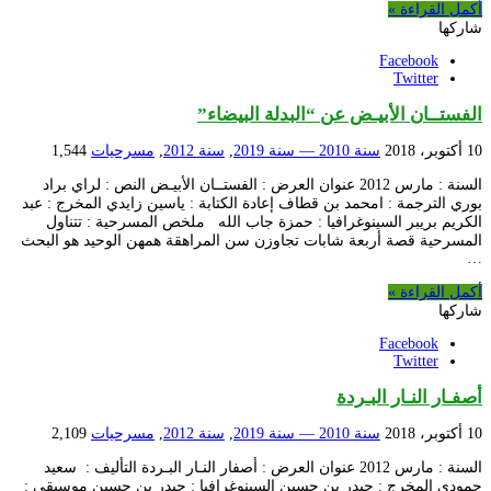
أكمل القراءة »
شاركها
Facebook
Twitter
الفستــان الأبيـض عن “البدلة البيضاء”
10 أكتوبر، 2018
سنة 2010 — سنة 2019
,
سنة 2012
,
مسرحيات
1,544
السنة : مارس 2012 عنوان العرض : الفستــان الأبيـض النص : لراي براد
بوري الترجمة : امحمد بن قطاف إعادة الكتابة : ياسين زايدي المخرج : عبد
الكريم بريبر السينوغرافيا : حمزة جاب الله ملخص المسرحية : تتناول
المسرحية قصة أربعة شابات تجاوزن سن المراهقة همهن الوحيد هو البحث
…
أكمل القراءة »
شاركها
Facebook
Twitter
أصفـار النـار البـردة
10 أكتوبر، 2018
سنة 2010 — سنة 2019
,
سنة 2012
,
مسرحيات
2,109
السنة : مارس 2012 عنوان العرض : أصفار النـار البـردة التأليف : سعيد
حمودي المخرج : حيدر بن حسين السينوغرافيا : حيدر بن حسين موسيقى :