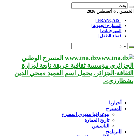
الخميس , 6 أغسطس 2026
| FRANÇAIS |
المسارح الجهوية |
المهرجانات |
فضاء الطفل |
www.tna.dz المسرح الوطني
الجزائري مؤسسة ثقافية عريقة تابعة لوزارة
الثقافة-الجزائر، يحمل اسم العميد «محي الدين
بشطارزي».
أخبارنا
المسرح
بيوغرافيا مديري المسرح
تاريخ العمارة
التأسيس
البرنامج