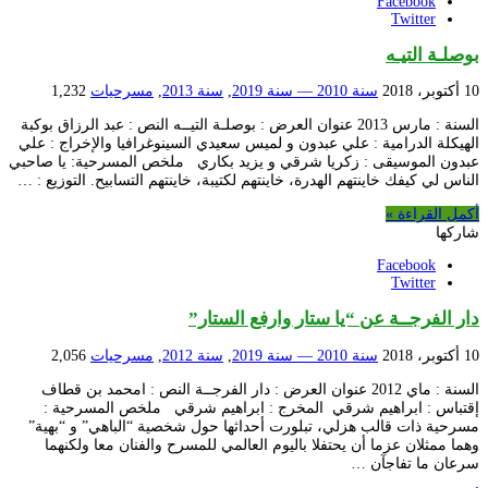
Facebook
Twitter
بوصلـة التيـه
10 أكتوبر، 2018
سنة 2010 — سنة 2019
,
سنة 2013
,
مسرحيات
1,232
السنة : مارس 2013 عنوان العرض : بوصلـة التيــه النص : عبد الرزاق بوكبة
الهيكلة الدرامية : علي عبدون و لميس سعيدي السينوغرافيا والإخراج : علي
عبدون الموسيقى : زكريا شرقي و يزيد بكاري ملخص المسرحية: يا صاحبي
الناس لي كيفك خاينتهم الهدرة، خاينتهم لكتيبة، خاينتهم التسابيح. التوزيع : …
أكمل القراءة »
شاركها
Facebook
Twitter
دار الفرجــة عن “يا ستار وارفع الستار”
10 أكتوبر، 2018
سنة 2010 — سنة 2019
,
سنة 2012
,
مسرحيات
2,056
السنة : ماي 2012 عنوان العرض : دار الفرجــة النص : امحمد بن قطاف
إقتباس : ابراهيم شرقي المخرج : ابراهيم شرقي ملخص المسرحية :
مسرحية ذات قالب هزلي، تبلورت أحداثها حول شخصية “الباهي” و “بهية”
وهما ممثلان عزما أن يحتفلا باليوم العالمي للمسرح والفنان معا ولكنهما
سرعان ما تفاجآن …