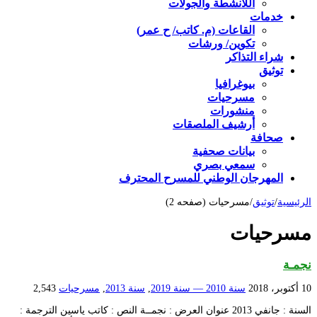
اللأنشطة والجولات
خدمات
القاعات (م. كاتب/ ح عمر)
تكوين/ ورشات
شراء التذاكر
توثيق
بيوغرافيا
مسرحيات
منشورات
أرشيف الملصقات
صحافة
بيانات صحفية
سمعي بصري
المهرجان الوطني للمسرح المحترف
الرئيسية
/
توثيق
/
مسرحيات (صفحه 2)
مسرحيات
نجمـة
10 أكتوبر، 2018
سنة 2010 — سنة 2019
,
سنة 2013
,
مسرحيات
2,543
السنة : جانفي 2013 عنوان العرض : نجمــة النص : كاتب ياسين الترجمة :