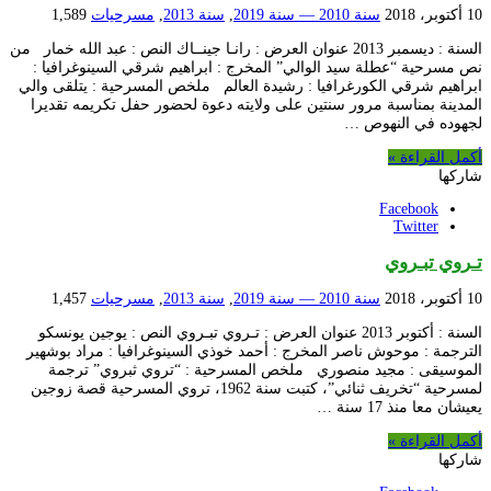
10 أكتوبر، 2018
سنة 2010 — سنة 2019
,
سنة 2013
,
مسرحيات
1,589
السنة : ديسمبر 2013 عنوان العرض : رانـا جينــاك النص : عبد الله خمار من
نص مسرحية “عطلة سيد الوالي” المخرج : ابراهيم شرقي السينوغرافيا :
ابراهيم شرقي الكورغرافيا : رشيدة العالم ملخص المسرحية : يتلقى والي
المدينة بمناسبة مرور سنتين على ولايته دعوة لحضور حفل تكريمه تقديرا
لجهوده في النهوص …
أكمل القراءة »
شاركها
Facebook
Twitter
تـروي تبـروي
10 أكتوبر، 2018
سنة 2010 — سنة 2019
,
سنة 2013
,
مسرحيات
1,457
السنة : أكتوبر 2013 عنوان العرض : تـروي تبـروي النص : يوجين يونسكو
الترجمة : موحوش ناصر المخرج : أحمد خوذي السينوغرافيا : مراد بوشهير
الموسيقى : مجيد منصوري ملخص المسرحية : “تروي ثبروي” ترجمة
لمسرحية “تخريف ثنائي”، كتبت سنة 1962، تروي المسرحية قصة زوجين
يعيشان معا منذ 17 سنة …
أكمل القراءة »
شاركها