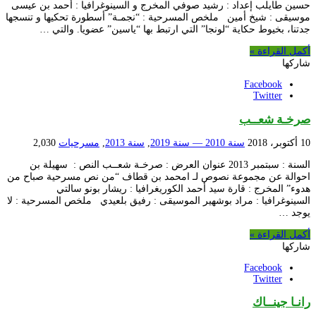
حسين طايلب إعداد : رشيد صوفي المخرج و السينوغرافيا : أحمد بن عيسى
موسيقى : شيخ أمين ملخص المسرحية : “نجمـة” أسطورة تحكيها و تنسجها
جدتنا، بخيوط حكاية “لونجا” التي ارتبط بها “ياسين” عضويا. والتي …
أكمل القراءة »
شاركها
Facebook
Twitter
صرخـة شعــب
10 أكتوبر، 2018
سنة 2010 — سنة 2019
,
سنة 2013
,
مسرحيات
2,030
السنة : سبتمبر 2013 عنوان العرض : صرخـة شعــب النص : سهيلة بن
احوالة عن مجموعة نصوص لـ امحمد بن قطاف “من نص مسرحية صباح من
هدوء” المخرج : قارة سيد أحمد الكوريغرافيا : ريشار بونو سالتي
السينوغرافيا : مراد بوشهير الموسيقى : رفيق بلعيدي ملخص المسرحية : لا
يوجد …
أكمل القراءة »
شاركها
Facebook
Twitter
رانـا جينــاك