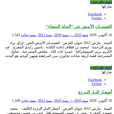
أكمل القراءة »
شاركها
Facebook
Twitter
الفستــان الأبيـض عن “البدلة البيضاء”
10 أكتوبر، 2018
سنة 2010 — سنة 2019
,
سنة 2012
,
مسرحيات
1,543
السنة : مارس 2012 عنوان العرض : الفستــان الأبيـض النص : لراي براد
بوري الترجمة : امحمد بن قطاف إعادة الكتابة : ياسين زايدي المخرج : عبد
الكريم بريبر السينوغرافيا : حمزة جاب الله ملخص المسرحية : تتناول
المسرحية قصة أربعة شابات تجاوزن سن المراهقة همهن الوحيد هو البحث
…
أكمل القراءة »
شاركها
Facebook
Twitter
أصفـار النـار البـردة
10 أكتوبر، 2018
سنة 2010 — سنة 2019
,
سنة 2012
,
مسرحيات
2,109
السنة : مارس 2012 عنوان العرض : أصفار النـار البـردة التأليف : سعيد
حمودي المخرج : حيدر بن حسين السينوغرافيا : حيدر بن حسين موسيقى :