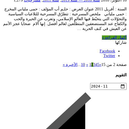
10 أكتوبر، 2018
سنة 2010 — سنة 2019
,
سنة 2011
,
مسرحيات
1,279
السنة : أفريل 2011 عنوان العرض : حلـم أب المؤلف : حمى ملياني المخرج
: حمى ملياني ملخص المسرحية : تتطرّق المسرحية للتلاعبات السياسية
والتحوّلات التي يتخبّط فيها العالم الإسلامي، وتعرب عن الحيرة والحب
والكفاح عند المستضعفين المتطلّعين لعالم أفضل. إنها آلام ضحايا عجز الأمم
عن العيش في كنف الحرية …
أكمل القراءة »
شاركها
Facebook
Twitter
صفحة 2 من 15
«
5
4
3
2
1
»
10
...
الأخيرة »
التقويم