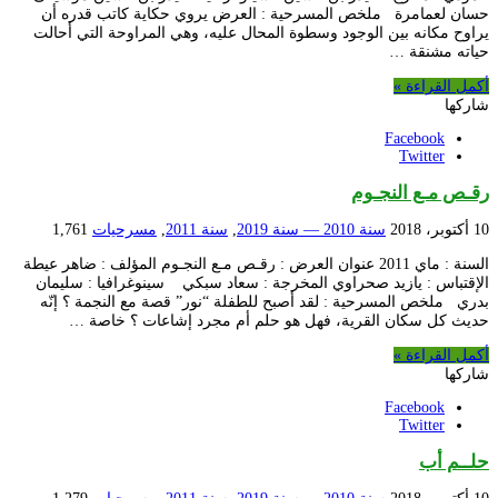
حسان لعمامرة ملخص المسرحية : العرض يروي حكاية كاتب قدره أن
يراوح مكانه بين الوجود وسطوة المحال عليه، وهي المراوحة التي أحالت
حياته مشنقة …
أكمل القراءة »
شاركها
Facebook
Twitter
رقـص مـع النجـوم
10 أكتوبر، 2018
سنة 2010 — سنة 2019
,
سنة 2011
,
مسرحيات
1,761
السنة : ماي 2011 عنوان العرض : رقـص مـع النجـوم المؤلف : ضاهر عيطة
الإقتباس : يازيد صحراوي المخرجة : سعاد سبكي سينوغرافيا : سليمان
بدري ملخص المسرحية : لقد أصبح للطفلة “نور” قصة مع النجمة ؟ إنّه
حديث كل سكان القرية، فهل هو حلم أم مجرد إشاعات ؟ خاصة …
أكمل القراءة »
شاركها
Facebook
Twitter
حلــم أب