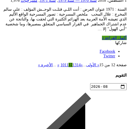
1 أغسطس، 2018
سنة 1970 — سنة 1979
,
سنة 1971
,
مسرحيات
1,976
السنة : 1971 عنوان العرض : أنت اللـي قتلـت الوحــش المؤلف : علي سالم
المخرج : علال المحب ملخص المسرحية : تصور المسرحية الواقع الأليم
الذي تعيشه الأمة العربية بعد الهزائم الكثيرة التي لحقت بها، والناتجة عن
عدم اشتراك الجماهير في القرار السياسي المتعلق بمصيرها، وما شخصية
“أبي الهول” إلا …
أكمل القراءة »
شاركها
Facebook
Twitter
صفحة 12 من 15
« الأولى
...
«
14
13
12
11
10
»
...
الأخيرة »
التقويم