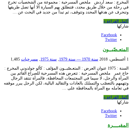
المخرج : سعد أردش ملخص المسرحية : مجموعة من الشخصيات تخرج
في رحلة من خلال طريق محدد، فتنطلق بهم السيارة الا أنها تضل طريقها
وتنحرف عن هدفها المحدد وتتوقف، ثم تبدأ من جديد في البحث عن …
أكمل القراءة »
شاركها
Facebook
Twitter
المتعـصّبــون
1 أغسطس، 2018
سنة 1970 — سنة 1979
,
سنة 1975
,
مسرحيات
1,485
السنة : 1975 عنوان العرض : المتعـصّبــون المؤلف : كألو جولدوني المخرج :
حاج عمر ملخص المسرحية : تتعرض هذه المسرحية للصراع القائم بين
المرأة والرجل، لا سيما في المجتمعات المحافظة، فالمرأة تنتقد الرجال
وتتهمهم بالتعصّب والتمسّك بالعادات والتقاليد البالية، لكن الرجل يبرر موقفه
في تعامله مع المرأة بالمحافظة على …
أكمل القراءة »
شاركها
Facebook
Twitter
المقبــــرة