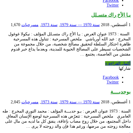
Facebook
Twitter
يـا الأخ راك متسـلل
1 أغسطس، 2018
سنة 1970 — سنة 1979
,
سنة 1973
,
مسرحيات
1,670
السنة : 1973 عنوان العرض : يـا الأخ راك متسـلل المؤلف : نيكولا غوغول
المخرج : عبد الله أورياشي ملخص المسرحية : تتناول هذه المسرحية
ظاهرة احتكار السلطة لتحقيق مصالح شخصية، من خلال مجموعة من
الشخصيات تسيطر على المصالح الحيوية للمدينة، وبعدما يذاع خبر قدوم
مفتش من العاصمة، يجتمع …
أكمل القراءة »
شاركها
Facebook
Twitter
بوحدبــــة
1 أغسطس، 2018
سنة 1970 — سنة 1979
,
سنة 1973
,
مسرحيات
2,045
السنة : 1973 عنوان العرض : بـو حدبـــة المؤلف : محمد التوري المخرج : طه
العامري ملخص المسرحية : تتعرّض هذه المسرحية لوضع الإنسان المعاق
داخل المجتمع، من خلال زوج مصاب بإعاقة، ينفق كل ما لديه من مال على
معالجة زوجته من مرضها، ورغم هذا فإن والد زوجته لا يرى …