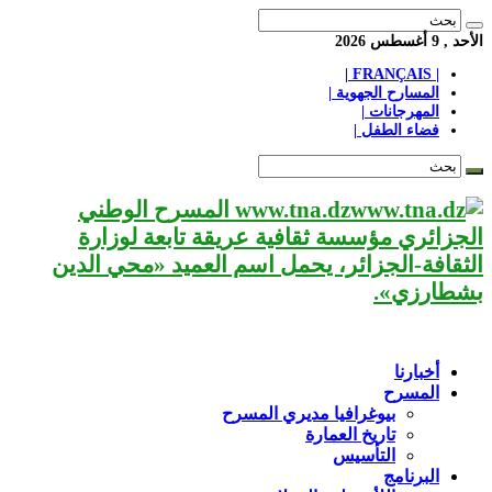
الأحد , 9 أغسطس 2026
| FRANÇAIS |
المسارح الجهوية |
المهرجانات |
فضاء الطفل |
www.tna.dz المسرح الوطني
الجزائري مؤسسة ثقافية عريقة تابعة لوزارة
الثقافة-الجزائر، يحمل اسم العميد «محي الدين
بشطارزي».
أخبارنا
المسرح
بيوغرافيا مديري المسرح
تاريخ العمارة
التأسيس
البرنامج