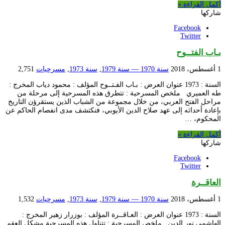
أكمل القراءة »
شاركها
Facebook
Twitter
بـاب الفتــوح
1 أغسطس، 2018
سنة 1970 — سنة 1979
,
سنة 1973
,
مسرحيات
2,751
السنة : 1973 عنوان العرض : بـاب الفـتــوح المؤلف : محمود دياب المخرج :
طه العميري ملخص المسرحية : تتطرق هذه المسرحية إلى مرحلة من
مراحل الفتح العربي، من خلال مجموعة من الشباب الذين يستقرؤن التاريخ
بإعادة أحداثه إلى عهد صلاح الدين الأيوبي، فنكتشف مدى انفصام الحاكم عن
المحكوم، …
أكمل القراءة »
شاركها
Facebook
Twitter
العاقــرة
1 أغسطس، 2018
سنة 1970 — سنة 1979
,
سنة 1973
,
مسرحيات
1,532
السنة : 1973 عنوان العرض : العـاقــرة المؤلف : بوزرار زهير المخرج :
الهاشمي نور الدين ملخص المسرحية : تتناول هذه المسرحية مشكل العقم