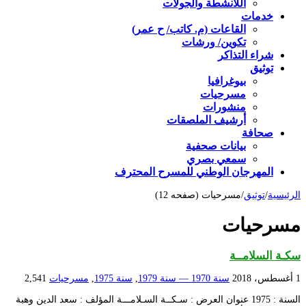
اللأنشطة والجولات
خدمات
القاعات (م. كاتب/ ح عمر)
تكوين/ ورشات
شراء التذاكر
توثيق
بيوغرافيا
مسرحيات
منشورات
أرشيف الملصقات
صحافة
بيانات صحفية
سمعي بصري
المهرجان الوطني للمسرح المحترف
الرئيسية
/
توثيق
/
مسرحيات (صفحه 12)
مسرحيات
سكـة السلامــة
1 أغسطس، 2018
سنة 1970 — سنة 1979
,
سنة 1975
,
مسرحيات
2,541
السنة : 1975 عنوان العرض : سـكــة السـلامـــة المؤلف : سعد الدين وهبة