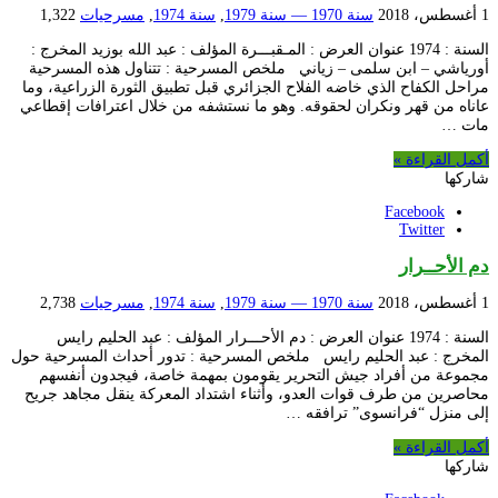
1 أغسطس، 2018
سنة 1970 — سنة 1979
,
سنة 1974
,
مسرحيات
1,322
السنة : 1974 عنوان العرض : المـقبـــرة المؤلف : عبد الله بوزيد المخرج :
أورياشي – ابن سلمى – زياني ملخص المسرحية : تتناول هذه المسرحية
مراحل الكفاح الذي خاضه الفلاح الجزائري قبل تطبيق الثورة الزراعية، وما
عاناه من قهر ونكران لحقوقه. وهو ما نستشفه من خلال اعترافات إقطاعي
مات …
أكمل القراءة »
شاركها
Facebook
Twitter
دم الأحــرار
1 أغسطس، 2018
سنة 1970 — سنة 1979
,
سنة 1974
,
مسرحيات
2,738
السنة : 1974 عنوان العرض : دم الأحـــرار المؤلف : عبد الحليم رايس
المخرج : عبد الحليم رايس ملخص المسرحية : تدور أحداث المسرحية حول
مجموعة من أفراد جيش التحرير يقومون بمهمة خاصة، فيجدون أنفسهم
محاصرين من طرف قوات العدو، وأثناء اشتداد المعركة ينقل مجاهد جريح
إلى منزل “فرانسوى” ترافقه …
أكمل القراءة »
شاركها