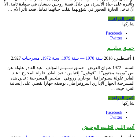
وتأثيره على حياة الأسرة، من خلال قصة زوجين يعيشان في سعادة تامة. الا
أنّ تدخل الجارة العجوز في شؤونهما يقلب حياتهما تماما. فبعد تأثر الأم …
أكمل القراءة »
شاركها
Facebook
Twitter
حمـق سليــم
1 أغسطس، 2018
سنة 1970 — سنة 1979
,
سنة 1972
,
مسرحيات
2,927
السنة : 1972 عنوان العرض : حمـق سـليــم المؤلف : عبد القادر علولة عن
نص “يومية مجنون” لـ “قوقول” إقتباس : عبد القادر علولة المخرج : عبد
القادر علولة سينوغرافيا : بوخاري زروقي ملخص المسرحية : تدين هذه
المسرحية الجهاز الإداري البيروقراطي، بوصفه جهازا يقضي على إنسانية
الفرد حيث …
أكمل القراءة »
شاركها
Facebook
Twitter
أنت اللـي قتلـت الوحـش