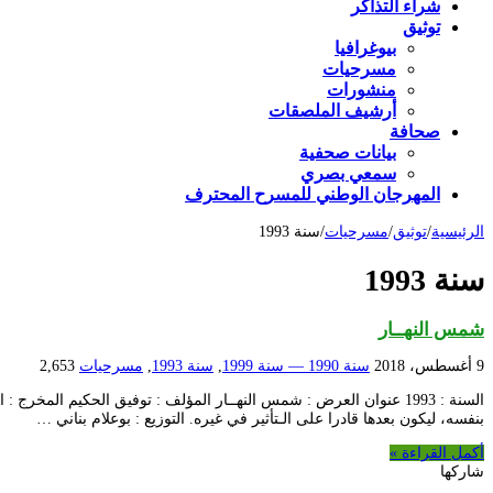
شراء التذاكر
توثيق
بيوغرافيا
مسرحيات
منشورات
أرشيف الملصقات
صحافة
بيانات صحفية
سمعي بصري
المهرجان الوطني للمسرح المحترف
الرئيسية
/
توثيق
/
مسرحيات
/
سنة 1993
سنة 1993
شمس النهــار
9 أغسطس، 2018
سنة 1990 — سنة 1999
,
سنة 1993
,
مسرحيات
2,653
السنة : 1993 عنوان العرض : شمس النهــار المؤلف : توفيق الحكيم 
بنفسه، ليكون بعدها قادرا على الـتأثير في غيره. التوزيع : بوعلام بناني …
أكمل القراءة »
شاركها