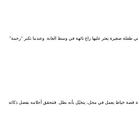
وهي طفلة صغيرة يعثر عليها راع تائهة في وسط الغابة. وعندما تكبر “رحمة”
مسرحية قصة خياط يعمل في محل، يتخيّل بأنه بطل. فتتحقق أحلامه بفضل ذكائه