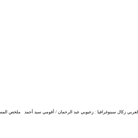
المخرج : العربي زكال سينوغرافيا : زعبوبي عبد الرحمان / أقومي سيد أحمد ملخص ا