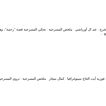
ريد فرج المخرج : عبد ال أورياشي ملخص المسرحية : تحكي المسرحية قصة “رحمة”، 
يع …
ي المخرج : فوزية آيت الحاج سينوغرافيا : كمال بنيجار ملخص المسرحية : تروي ال