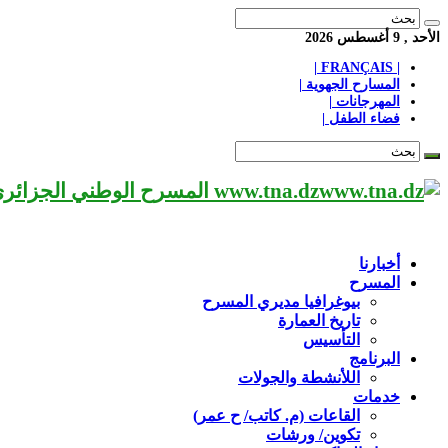
الأحد , 9 أغسطس 2026
| FRANÇAIS |
المسارح الجهوية |
المهرجانات |
فضاء الطفل |
www.tna.dz المسرح الوطني الجزائري مؤسسة ثقافية عريقة تابعة لوزارة الثقافة-الجزائر، يحمل اسم العميد «محي الدين بشطارزي».
أخبارنا
المسرح
بيوغرافيا مديري المسرح
تاريخ العمارة
التأسيس
البرنامج
اللأنشطة والجولات
خدمات
القاعات (م. كاتب/ ح عمر)
تكوين/ ورشات