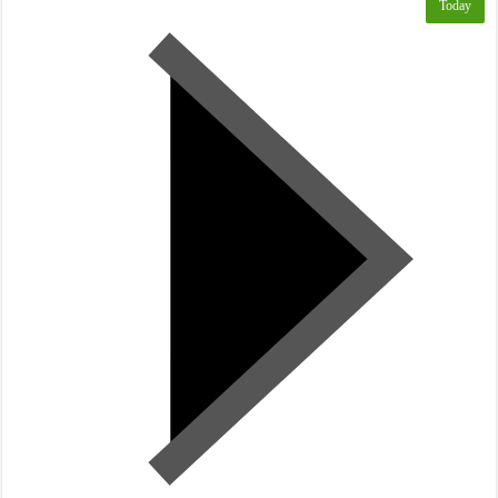
Today