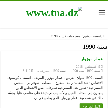
الرئيسية
/
توثيق
/
مسرحيات
/
سنة 1990
سنة 1990
عمـار بـوزوار
9 أغسطس، 2018
سنة 1990
,
سنة 1990 — سنة 1999
,
مسرحيات
3,410
السنة : 1990 عنوان العرض : عمـار بـوزوار المولف : استيفان كوستوف
الاقتباس : عبد الحميد رابية المخرج : مصطفى شوقراني ملخص
المسرحية : تصور هذه المسرحية تصرفات بعض الأشخاص الذين
يلجأون إلى مختلف الحيل والأساليب للإستيلاء على مناصب عليا. يجسّد
ذلك في شخصية “عمار بوزوار” الذي يطمح في أن …
أكمل القراءة »