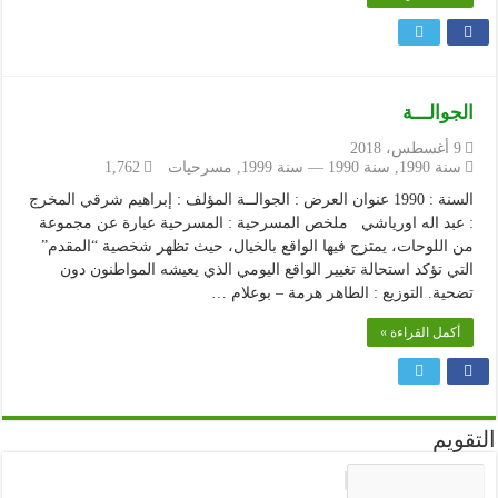
الجوالـــة
9 أغسطس، 2018
سنة 1990
,
سنة 1990 — سنة 1999
,
مسرحيات
1,762
السنة : 1990 عنوان العرض : الجوالــة المؤلف : إبراهيم شرقي المخرج
: عبد اله اورياشي ملخص المسرحية : المسرحية عبارة عن مجموعة
من اللوحات، يمتزج فيها الواقع بالخيال، حيث تظهر شخصية “المقدم”
التي تؤكد استحالة تغيير الواقع اليومي الذي يعيشه المواطنون دون
تضحية. التوزيع : الطاهر هرمة – بوعلام …
أكمل القراءة »
التقويم