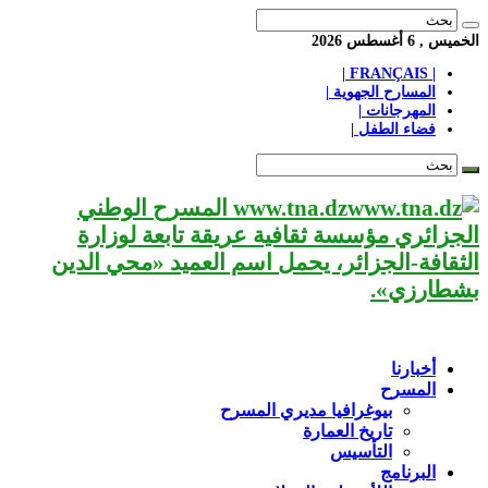
الخميس , 6 أغسطس 2026
| FRANÇAIS |
المسارح الجهوية |
المهرجانات |
فضاء الطفل |
www.tna.dz المسرح الوطني
الجزائري مؤسسة ثقافية عريقة تابعة لوزارة
الثقافة-الجزائر، يحمل اسم العميد «محي الدين
بشطارزي».
أخبارنا
المسرح
بيوغرافيا مديري المسرح
تاريخ العمارة
التأسيس
البرنامج