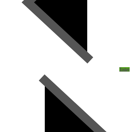
Today