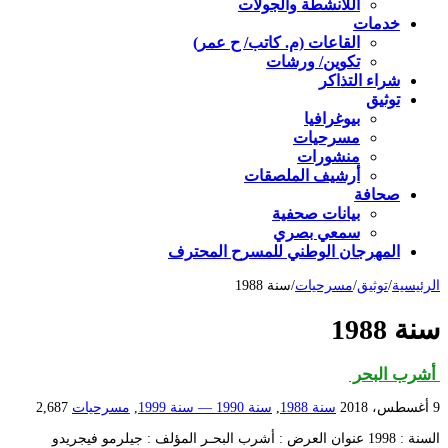
اللأنشطة والجولات
خدمات
القاعات (م. كاتب/ ح عمر)
تكوين/ ورشات
شراء التذاكر
توثيق
بيوغرافيا
مسرحيات
منشورات
أرشيف الملصقات
صحافة
بيانات صحفية
سمعي بصري
المهرجان الوطني للمسرح المحترف
الرئيسية
/
توثيق
/
مسرحيات
/
سنة 1988
سنة 1988
أشرب البحر
9 أغسطس، 2018
سنة 1988
,
سنة 1990 — سنة 1999
,
مسرحيات
2,687
السنة : 1998 عنوان العرض : أشرب البحـر المؤلف : جيلرمو فيجريدو