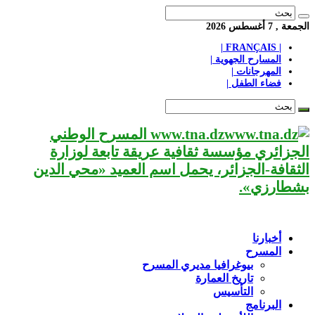
الجمعة , 7 أغسطس 2026
| FRANÇAIS |
المسارح الجهوية |
المهرجانات |
فضاء الطفل |
www.tna.dz المسرح الوطني
الجزائري مؤسسة ثقافية عريقة تابعة لوزارة
الثقافة-الجزائر، يحمل اسم العميد «محي الدين
بشطارزي».
أخبارنا
المسرح
بيوغرافيا مديري المسرح
تاريخ العمارة
التأسيس
البرنامج