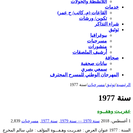
اللأنشطة والجولات
خدمات
القاعات (م. كاتب/ ح عمر)
تكوين/ ورشات
شراء التذاكر
توثيق
بيوغرافيا
مسرحيات
منشورات
أرشيف الملصقات
صحافة
بيانات صحفية
سمعي بصري
المهرجان الوطني للمسرح المحترف
الرئيسية
/
توثيق
/
مسرحيات
/
سنة 1977
سنة 1977
عفريـت وهفــوه
1 أغسطس، 2018
سنة 1970 — سنة 1979
,
سنة 1977
,
مسرحيات
2,839
السنة : 1977 عنوان العرض : عفـريـت وهـفـــوة المؤلف : علي سالم المخرج