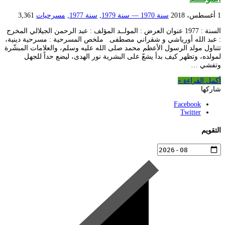
1 أغسطس، 2018
سنة 1970 — سنة 1979
,
سنة 1977
,
مسرحيات
3,361
السنة : 1977 عنوان العرض : المولــد المؤلف : عبد الرحمن الجيلالي المخرج
: عبد الله أورياشي و شقراني مصطفى ملخص المسرحية : مسرحية دينية،
تتناول مولد الرسول الأعظم محمد صلى الله عليه وسلم، والعلامات المبشّرة
لمولده، وتظهر كيف بدأ يشعّ على البشرية نور الهدى، ليضع حداً للجهل
وتفشي …
أكمل القراءة »
شاركها
Facebook
Twitter
التقويم