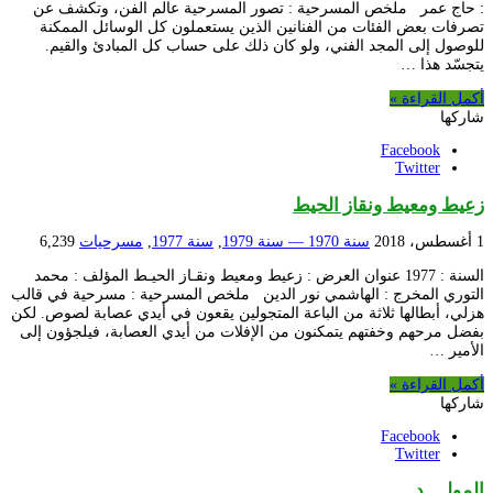
: حاج عمر ملخص المسرحية : تصور المسرحية عالم الفن، وتكشف عن
تصرفات بعض الفئات من الفنانين الذين يستعملون كل الوسائل الممكنة
للوصول إلى المجد الفني، ولو كان ذلك على حساب كل المبادئ والقيم.
يتجسّد هذا …
أكمل القراءة »
شاركها
Facebook
Twitter
زعيط ومعيط ونقاز الحيط
1 أغسطس، 2018
سنة 1970 — سنة 1979
,
سنة 1977
,
مسرحيات
6,239
السنة : 1977 عنوان العرض : زعيط ومعيط ونقـاز الحيـط المؤلف : محمد
التوري المخرج : الهاشمي نور الدين ملخص المسرحية : مسرحية في قالب
هزلي، أبطالها ثلاثة من الباعة المتجولين يقعون في أيدي عصابة لصوص. لكن
بفضل مرحهم وخفتهم يتمكنون من الإفلات من أيدي العصابة، فيلجؤون إلى
الأمير …
أكمل القراءة »
شاركها
Facebook
Twitter
المولــــد