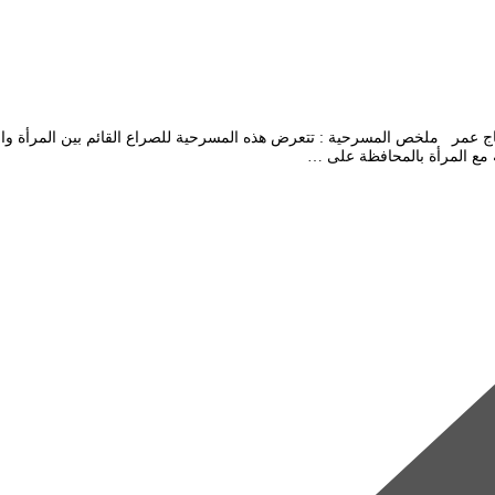
المخرج : حاج عمر ملخص المسرحية : تتعرض هذه المسرحية للصراع القائم بين المرأة 
له مع المرأة بالمحافظة على …