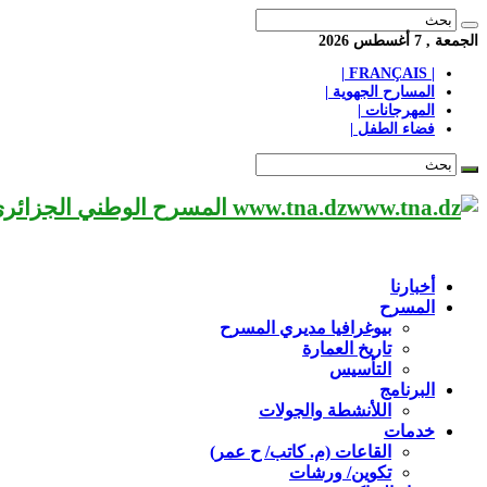
الجمعة , 7 أغسطس 2026
| FRANÇAIS |
المسارح الجهوية |
المهرجانات |
فضاء الطفل |
www.tna.dz المسرح الوطني الجزائري مؤسسة ثقافية عريقة تابعة لوزارة الثقافة-الجزائر، يحمل اسم العميد «محي الدين بشطارزي».
أخبارنا
المسرح
بيوغرافيا مديري المسرح
تاريخ العمارة
التأسيس
البرنامج
اللأنشطة والجولات
خدمات
القاعات (م. كاتب/ ح عمر)
تكوين/ ورشات