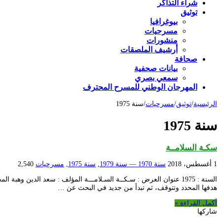
شراء التذاكر
توثيق
بيوغرافيا
مسرحيات
منشورات
أرشيف الملصقات
صحافة
بيانات صحفية
سمعي بصري
المهرجان الوطني للمسرح المحترف
الرئيسية
/
توثيق
/
مسرحيات
/
سنة 1975
سنة 1975
سكـة السلامــة
1 أغسطس، 2018
سنة 1970 — سنة 1979
,
سنة 1975
,
مسرحيات
2,540
السنة : 1975 عنوان العرض : سـكــة السـلامـــة المؤلف : سعد ا
هدفها المحدد وتتوقف، ثم تبدأ من جديد في البحث عن …
أكمل القراءة »
شاركها