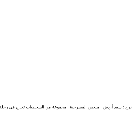
لدين وهبة المخرج : سعد أردش ملخص المسرحية : مجموعة من الشخصيات تخرج في رح