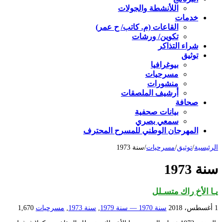
اللأنشطة والجولات
خدمات
القاعات (م. كاتب/ ح عمر)
تكوين/ ورشات
شراء التذاكر
توثيق
بيوغرافيا
مسرحيات
منشورات
أرشيف الملصقات
صحافة
بيانات صحفية
سمعي بصري
المهرجان الوطني للمسرح المحترف
الرئيسية
/
توثيق
/
مسرحيات
/
سنة 1973
سنة 1973
يـا الأخ راك متسـلل
1 أغسطس، 2018
سنة 1970 — سنة 1979
,
سنة 1973
,
مسرحيات
1,670