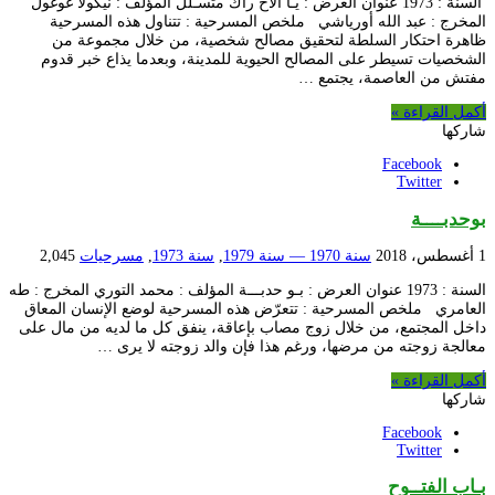
السنة : 1973 عنوان العرض : يـا الأخ راك متسـلل المؤلف : نيكولا غوغول
المخرج : عبد الله أورياشي ملخص المسرحية : تتناول هذه المسرحية
ظاهرة احتكار السلطة لتحقيق مصالح شخصية، من خلال مجموعة من
الشخصيات تسيطر على المصالح الحيوية للمدينة، وبعدما يذاع خبر قدوم
مفتش من العاصمة، يجتمع …
أكمل القراءة »
شاركها
Facebook
Twitter
بوحدبــــة
1 أغسطس، 2018
سنة 1970 — سنة 1979
,
سنة 1973
,
مسرحيات
2,045
السنة : 1973 عنوان العرض : بـو حدبـــة المؤلف : محمد التوري المخرج : طه
العامري ملخص المسرحية : تتعرّض هذه المسرحية لوضع الإنسان المعاق
داخل المجتمع، من خلال زوج مصاب بإعاقة، ينفق كل ما لديه من مال على
معالجة زوجته من مرضها، ورغم هذا فإن والد زوجته لا يرى …
أكمل القراءة »
شاركها
Facebook
Twitter
بـاب الفتــوح