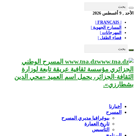
الأحد , 9 أغسطس 2026
| FRANÇAIS |
المسارح الجهوية |
المهرجانات |
فضاء الطفل |
www.tna.dz المسرح الوطني
الجزائري مؤسسة ثقافية عريقة تابعة لوزارة
الثقافة-الجزائر، يحمل اسم العميد «محي الدين
بشطارزي».
أخبارنا
المسرح
بيوغرافيا مديري المسرح
تاريخ العمارة
التأسيس
البرنامج