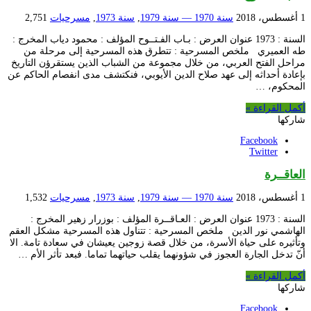
1 أغسطس، 2018
سنة 1970 — سنة 1979
,
سنة 1973
,
مسرحيات
2,751
السنة : 1973 عنوان العرض : بـاب الفـتــوح المؤلف : محمود دياب المخرج :
طه العميري ملخص المسرحية : تتطرق هذه المسرحية إلى مرحلة من
مراحل الفتح العربي، من خلال مجموعة من الشباب الذين يستقرؤن التاريخ
بإعادة أحداثه إلى عهد صلاح الدين الأيوبي، فنكتشف مدى انفصام الحاكم عن
المحكوم، …
أكمل القراءة »
شاركها
Facebook
Twitter
العاقــرة
1 أغسطس، 2018
سنة 1970 — سنة 1979
,
سنة 1973
,
مسرحيات
1,532
السنة : 1973 عنوان العرض : العـاقــرة المؤلف : بوزرار زهير المخرج :
الهاشمي نور الدين ملخص المسرحية : تتناول هذه المسرحية مشكل العقم
وتأثيره على حياة الأسرة، من خلال قصة زوجين يعيشان في سعادة تامة. الا
أنّ تدخل الجارة العجوز في شؤونهما يقلب حياتهما تماما. فبعد تأثر الأم …
أكمل القراءة »
شاركها
Facebook