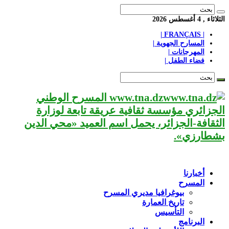
الثلاثاء , 4 أغسطس 2026
| FRANÇAIS |
المسارح الجهوية |
المهرجانات |
فضاء الطفل |
www.tna.dz المسرح الوطني
الجزائري مؤسسة ثقافية عريقة تابعة لوزارة
الثقافة-الجزائر، يحمل اسم العميد «محي الدين
بشطارزي».
أخبارنا
المسرح
بيوغرافيا مديري المسرح
تاريخ العمارة
التأسيس
البرنامج