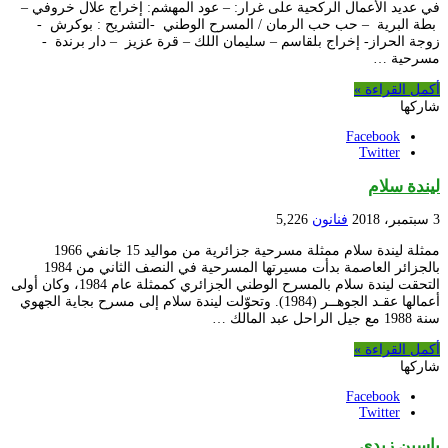
في عديد الأعمال الركحية على غرار: – عود المهشم: إخراج علال خروفي –
بطة البرية – حب حب الرمان / المسرح الوطني -التشريح : بوكرش -
زوجة الحراز- إخراج بلقاسم – سليمان اللك – قرة عزيز – دار برندة -
مسرحية …
أكمل القراءة »
شاركها
Facebook
Twitter
ليندة سلام
3 سبتمبر، 2018
فنانون
5,226
ممثلة ليندة سلام ممثلة مسرحية جزائرية من مواليد 15 جانفي 1966
بالجزائر العاصمة بدأت مسيرتها المسرحية في النصف الثاني من 1984
التحقت ليندة سلام بالمسرح الوطني الجزائري كممثلة عام 1984، وكان أولى
أعمالها عقـد الجوهــر (1984). وتحوّلت ليندة سلام إلى مسرح بجاية الجهوي
سنة 1988 مع جيل الراحل عبد المالك …
أكمل القراءة »
شاركها
Facebook
Twitter
ياسين زيدي