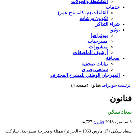
اللأنشطة والجولات
خدمات
القاعات (م. كاتب/ ح عمر)
تكوين/ ورشات
شراء التذاكر
توثيق
بيوغرافيا
مسرحيات
منشورات
أرشيف الملصقات
صحافة
بيانات صحفية
سمعي بصري
المهرجان الوطني للمسرح المحترف
الرئيسية
/
بيوغرافيا
/
فنانون (صفحه 4)
فنانون
سعاد سبكي
3 سبتمبر، 2018
فنانون
4,727
سعاد سبكي (17 مارس 1963 – الجزائر) ممثلة ومخرجة مسرحية، شاركت