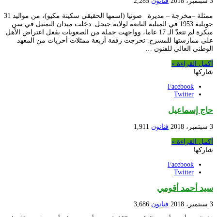
3 سبتمبر، 2018
فنانون
2,285
ممثلة –مخرجة – مديرة صونيا (اسمها الحقيقي سكينة مكيو)، من مواليد 31
جويلية 1953 في الميلية التابعة لولاية جيجل. دخلت ميدان التمثيل في سن
مبكرة لم تتعدّ الـ 17 عاما، وواجهت جملة من الصعوبات بفعل اعتراض الأهل
على ممارستها للمسرح. تخرجت رفقة أربعة ممثلات أخريات من المعهد
الوطني العالي للفنون …
أكمل القراءة »
شاركها
Facebook
Twitter
حاج إسماعيل
3 سبتمبر، 2018
فنانون
1,911
أكمل القراءة »
شاركها
Facebook
Twitter
سيد أحمد أقومي
3 سبتمبر، 2018
فنانون
3,686