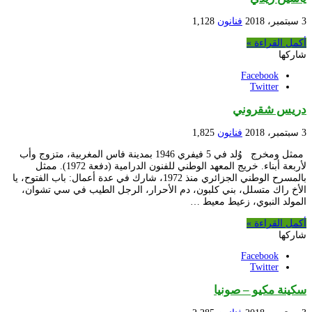
3 سبتمبر، 2018
فنانون
1,128
أكمل القراءة »
شاركها
Facebook
Twitter
دريس شقروني
3 سبتمبر، 2018
فنانون
1,825
ممثل ومخرج وُلد في 5 فيفري 1946 بمدينة فاس المغربية، متزوج وأب
لأربعة أبناء. خريج المعهد الوطني للفنون الدرامية (دفعة 1972). ممثل
بالمسرح الوطني الجزائري منذ 1972، شارك في عدة أعمال: باب الفتوح، يا
الأخ راك متسلل، بني كلبون، دم الأحرار، الرجل الطيب في سي تشوان،
المولد النبوي، زعيط معيط …
أكمل القراءة »
شاركها
Facebook
Twitter
سكينة مكيو – صونيا