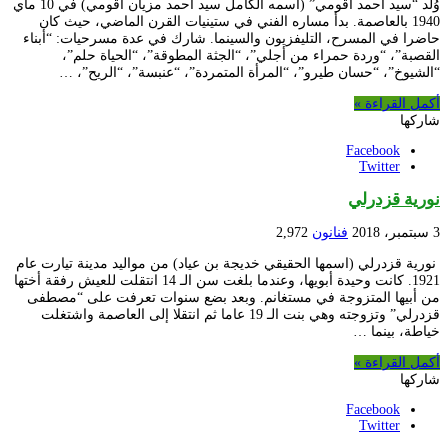
وُلد “سيد أحمد أقومي” (اسمه الكامل سيد أحمد مزيان أقومي) في 10 ماي
1940 بالعاصمة. بدأ مساره الفني في ستينيات القرن الماضي، حيث كان
حاضرا في المسرح، التليفزيون والسينما. شارك في عدة مسرحيات: “أبناء
القصبة”، “وردة حمراء من أجلي”، “الجثة المطوقة”، “الحياة حلم”،
“الشيوخ”، “حسان طيرو”، “المرأة المتمردة”، “عنبسة”، “الريح”، …
أكمل القراءة »
شاركها
Facebook
Twitter
نورية قزدرلي
3 سبتمبر، 2018
فنانون
2,972
نورية قزدرلي (اسمها الحقيقي خديجة بن عياد) من مواليد مدينة تيارت عام
1921. كانت وحيدة أبويها، وعندما بلغت سن الـ 14 انتقلت للعيش رفقة أختها
من أبيها المتزوجة في مستغانم. وبعد بضع سنوات تعرفت على “مصطفى
قزدرلي” وتزوجته وهي بنت الـ 19 عاما ثم انتقلا إلى العاصمة واشتغلت
خياطة، بينما …
أكمل القراءة »
شاركها
Facebook
Twitter