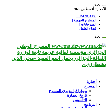
الأحد , 9 أغسطس 2026
| FRANÇAIS |
المسارح الجهوية |
المهرجانات |
فضاء الطفل |
www.tna.dz المسرح الوطني
الجزائري مؤسسة ثقافية عريقة تابعة لوزارة
الثقافة-الجزائر، يحمل اسم العميد «محي الدين
بشطارزي».
أخبارنا
المسرح
بيوغرافيا مديري المسرح
تاريخ العمارة
التأسيس
البرنامج