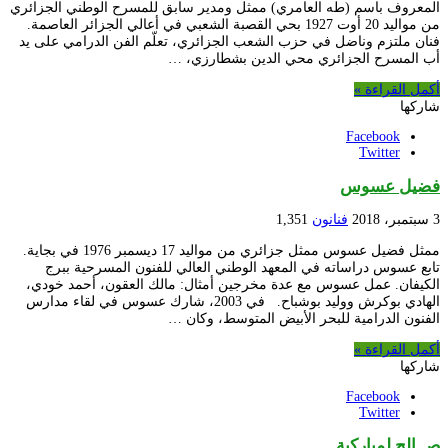
المعروف باسم (طه العامري) ممثل ومدير سابق للمسرح الوطني الجزائري
من مواليد 20 أوت 1927 بحي القصبة الشعبي في أعالي الجزائر العاصمة.
فنان ملتزم وناضل في حزب الشعب الجزائري، تعلّم الفن الدرامي على يد
أب المسرح الجزائري محي الدين بشطارزي، …
أكمل القراءة »
شاركها
Facebook
Twitter
فضيل عسوس
3 سبتمبر، 2018
فنانون
1,351
ممثل فضيل عسوس ممثل جزائري من مواليد 17 ديسمبر 1976 في بجاية.
تابع عسوس دراساته في المعهد الوطني العالي للفنون المسرحية ببرج
الكيفان. عمل عسوس مع عدة مخرجين أمثال: مالك العقون، أحمد خودي،
الهادي بوكرش ووليد بوشباح. في 2003، شارك عسوس في لقاء مدارس
الفنون الدرامية للبحر الأبيض المتوسط، وكان …
أكمل القراءة »
شاركها
Facebook
Twitter
صــالح لمباركية