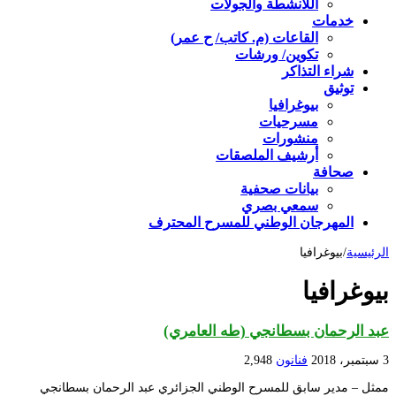
اللأنشطة والجولات
خدمات
القاعات (م. كاتب/ ح عمر)
تكوين/ ورشات
شراء التذاكر
توثيق
بيوغرافيا
مسرحيات
منشورات
أرشيف الملصقات
صحافة
بيانات صحفية
سمعي بصري
المهرجان الوطني للمسرح المحترف
الرئيسية
/
بيوغرافيا
بيوغرافيا
عبد الرحمان بسطانجي (طه العامري)
3 سبتمبر، 2018
فنانون
2,948
ممثل – مدير سابق للمسرح الوطني الجزائري عبد الرحمان بسطانجي