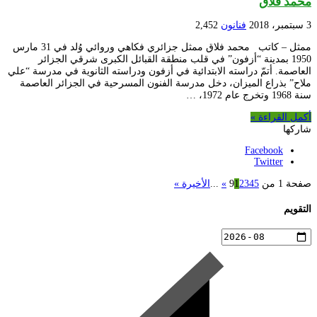
محمد فلاق
3 سبتمبر، 2018
فنانون
2,452
ممثل – كاتب محمد فلاق ممثل جزائري فكاهي وروائي وُلد في 31 مارس
1950 بمدينة “أزفون” في قلب منطقة القبائل الكبرى شرقي الجزائر
العاصمة. أتمّ دراسته الابتدائية في أزفون ودراسته الثانوية في مدرسة “علي
ملاح” بذراع الميزان، دخل مدرسة الفنون المسرحية في الجزائر العاصمة
سنة 1968 وتخرج عام 1972، …
أكمل القراءة »
شاركها
Facebook
Twitter
صفحة 1 من 9
5
4
3
2
1
»
...
الأخيرة »
التقويم