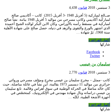
3 سبتمبر، 2018
فنانون
4,438
صــالح لمباركية (5 أفريل 1948 -3 أفريل 2015) كاتب – أكاديمي صالح
لمباركية أكاديمي وكاتب مسرحي من مواليد 5 أفريل 1948 بباتنة. نشأ صالح
لمباركية في مسقط رأسه بالأوراس، وكان الابن البكر لوالده الشيخ أحميدة
الذي اشتهر بالورع والتقوى والزهد في دنياه، حصل صالح على شهادة الأهلية
سنة 1968، ثمّ شهادة …
أكمل القراءة »
شاركها
Facebook
Twitter
سليمان بن عيسى
3 سبتمبر، 2018
فنانون
2,770
كاتب -ممثل – مخرج سليمان بن عيسى مخرج ومؤلف مسرحي وروائي
جزائري من مواليد 11 ديسمبر 1973 بقالمة، أين نشأ في عائلة مناضلة، حيث
كان خاله مناضلا في الحركة الوطنية في سوق أهراس وقالمة. تابع سليمان
بن عيسى دراساته ونال شهادة مهندس في الإلكترونيك، كمتخصّص في
أجهزة الأشعة الطبية، لكنّه …
أكمل القراءة »
شاركها