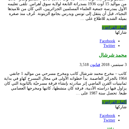
من مواليد 15 أوت 1936 بسدراتة التابعة لولاية سوق أهراس. تلقى تعليمه
الأول بمدرسة جمعية العلماء المسلمين الجزائريين، التي كان من تلاميذها
النجباء، قبل أن ينتقل إلى تونس ويدرس بجامع الزيتونة. عُرف منذ صغره
بميله الشديد للاطلاع على …
أكمل القراءة »
شاركها
Facebook
Twitter
محمد شرشال
3 سبتمبر، 2018
فنانون
3,518
كاتب – مخرج محمد شرشال كاتب ومخرج مسرحي من مواليد 1 جانفي
1964 بالجزائر العاصمة. بدأ خطواته الأولى في مجال المسرح كهاوِ في بداية
ثمانينيات القرن الماضي إثر مبادرته بإنشاء فرقة مسرحيٌة بالثانوية التي كان
يزاول فيها دراسته الأدبية، فرقة كان منشطها، كاتبها ومخرجها العصامي
طبعا. تحصل سنة 1987 على …
أكمل القراءة »
شاركها
Facebook
Twitter