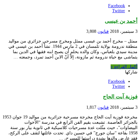
Facebook
Twitter
أحمد بن عيسى
3 سبتمبر، 2018
فنانون
3,808
ممثل – مخرج أحمد بن عيسى ممثل ومخرج مسرحي جزائري من مواليد
منطقة ندرومة بولاية تلمسان في 2 مارس 1944. نشأ أحمد بن عيسى في
مدينة سيدي بلعباس، وكان والده يحلم أن يصبح ابنه فقيها في الدين بما
يتماشى مع حياة ندرومة ثم مازونة، إلاّ أنّ الابن أحمد تمرد، وجمعته …
أكمل القراءة »
شاركها
Facebook
Twitter
فوزية آيت الحاج
3 سبتمبر، 2018
فنانون
1,817
مخرجة فوزية آيت الحاج مخرجة مسرحية جزائرية من مواليد 19 جوان 1953
بالجزائر العاصمة. تشبعت بقيم الفن الرابع في مدرسة “الأخوات
البيضاوات”، حيث مثّلت عدة مسرحيات كلاسيكية في ثانوية بيار بور سنة
1958 بقاعة “سان جورج” في حسين داي. تحدت عائلتها لتقف على الركح،
فقد عارض والدها بشدة دراستها للمسرح، …