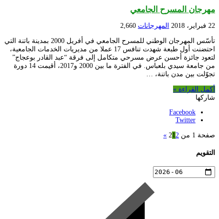
مهرجان المسرح الجامعي
22 فبراير، 2018
المهرجانات
2,660
تأسّس المهرجان الوطني للمسرح الجامعي في أفريل 2000 بمدينة باتنة التي
احتضنت أول طبعة شهدت تنافس 17 عملا من مديريات الخدمات الجامعية،
لتعود جائزة أحسن عرض مسرحي متكامل إلى فرقة “عبد القادر بوعجاج”
من جامعة سيدي بلعباس. في الفترة ما بين 2000 و2017، أقيمت 14 دورة
تجوّلت بين مدن باتنة، …
أكمل القراءة »
شاركها
Facebook
Twitter
صفحة 1 من 2
2
1
»
التقويم