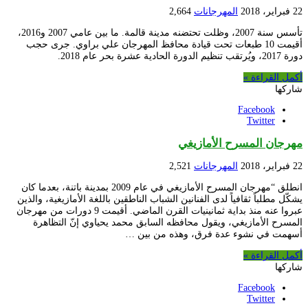
22 فبراير، 2018
المهرجانات
2,664
تأسس سنة 2007، وظلت تحتضنه مدينة قالمة. ما بين عامي 2007 و2016،
أقيمت 10 طبعات تحت قيادة محافظ المهرجان علي براوي. جرى حجب
دورة 2017، ويُرتقب تنظيم الدورة الحادية عشرة بحر عام 2018.
أكمل القراءة »
شاركها
Facebook
Twitter
مهرجان المسرح الأمازيغي
22 فبراير، 2018
المهرجانات
2,521
انطلق “مهرجان المسرح الأمازيغي في عام 2009 بمدينة باتنة، بعدما كان
يشكّل مطلباً ثقافياً لدى الفنانين الشباب الناطقين باللغة الأمازيغية، والذين
عبروا عنه منذ بداية ثمانينيات القرن الماضي. أقيمت 9 دورات من مهرجان
المسرح الأمازيغي، ويقول محافظه السابق محمد يحياوي إنّ التظاهرة
أسهمت في نشوء عدة فرق، وهذه من بين …
أكمل القراءة »
شاركها
Facebook
Twitter