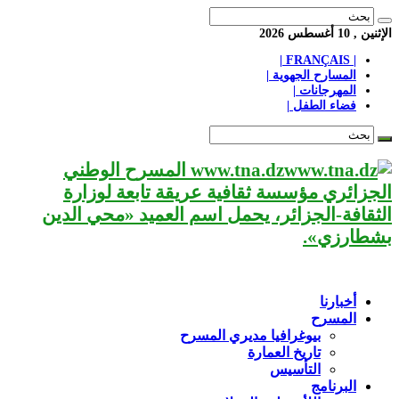
الإثنين , 10 أغسطس 2026
| FRANÇAIS |
المسارح الجهوية |
المهرجانات |
فضاء الطفل |
www.tna.dz المسرح الوطني
الجزائري مؤسسة ثقافية عريقة تابعة لوزارة
الثقافة-الجزائر، يحمل اسم العميد «محي الدين
بشطارزي».
أخبارنا
المسرح
بيوغرافيا مديري المسرح
تاريخ العمارة
التأسيس
البرنامج