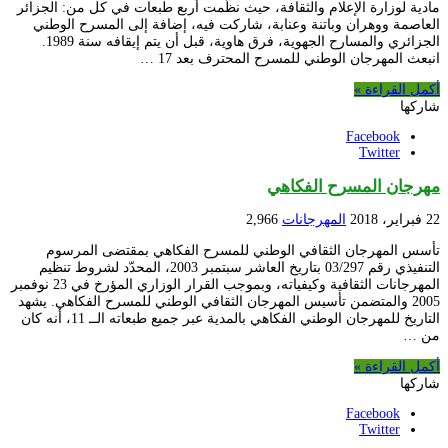
مادية لوزارة الإعلام والثقافة، حيث نظّمت أربع طبعات في كل من: الجزائر
العاصمة ووهران وباتنة وعنابة، شاركت فيه، إضافة إلى المسرح الوطني
الجزائري والمسارح الجهوية، فرق هاوية، قبل أن يتم إيقافه سنة 1989.
انبعث المهرجان الوطني للمسرح المحترف بعد 17 …
أكمل القراءة »
شاركها
Facebook
Twitter
مهرجان المسرح الفكاهي
22 فبراير، 2018
المهرجانات
2,966
تأسس المهرجان الثقافي الوطني للمسرح الفكاهي بمقتضى المرسوم
التنفيذي رقم 03/297 بتاريخ العاشر سبتمبر 2003، المحدّد لشروط تنظيم
المهرجانات الثقافية وكيفياته، وبموجب القرار الوزاري المؤرخ في 23 نوفمبر
2005 والمتضمن تأسيس المهرجان الثقافي الوطني للمسرح الفكاهي. يشهد
التاريخ للمهرجان الوطني الفكاهي بالمدية عبر جميع طبعاته الــ 11، أنه كان
من …
أكمل القراءة »
شاركها
Facebook
Twitter