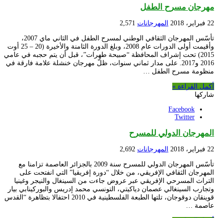
مهرجان مسرح الطفل
22 فبراير، 2018
المهرجانات
2,571
تأسّس المهرجان الثقافي الوطني لمسرح الطفل في الثاني ماي 2007،
وأقيمت أولى الدورات عام 2008، وبلغ الدورة الثامنة والأخيرة (20 – 25 أوت
2015) تحت إشراف المحافظة “صبيحة طهرات”، قبل أن يتم حجبه في عامي
2016 و2017. على مدار ثماني سنوات، ظلّ مهرجان خنشلة علامة فارقة في
منظومة مسرح الطفل …
أكمل القراءة »
شاركها
Facebook
Twitter
المهرجان الدولي للمسرح
22 فبراير، 2018
المهرجانات
2,692
تأسّس المهرجان الدولي للمسرح سنة 2009 بالجزائر العاصمة تزامنا مع
المهرجان الثقافي الإفريقي، من خلال “دورة إفريقيا” التي انفتحت على
التراث المسرحي الإفريقي عبر عروض جاءت من السينغال والنيجر وغينيا
وتجارب السينغالي عصمان دياكيتي، التونسي محمد إدريس والبوركينابي بيار
قوينقان دوقوجان، تلتها الطبعة الفلسطينية في 2010 احتفالا بتظاهرة “القدس
عاصمة …