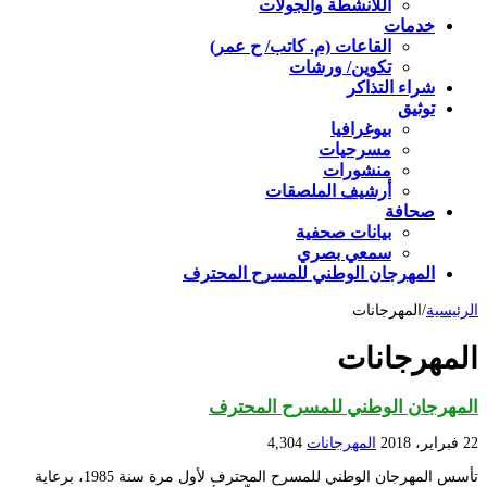
اللأنشطة والجولات
خدمات
القاعات (م. كاتب/ ح عمر)
تكوين/ ورشات
شراء التذاكر
توثيق
بيوغرافيا
مسرحيات
منشورات
أرشيف الملصقات
صحافة
بيانات صحفية
سمعي بصري
المهرجان الوطني للمسرح المحترف
الرئيسية
/
المهرجانات
المهرجانات
المهرجان الوطني للمسرح المحترف
22 فبراير، 2018
المهرجانات
4,304
تأسس المهرجان الوطني للمسرح المحترف لأول مرة سنة 1985، برعاية