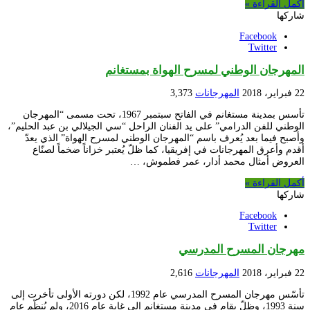
أكمل القراءة »
شاركها
Facebook
Twitter
المهرجان الوطني لمسرح الهواة بمستغانم
22 فبراير، 2018
المهرجانات
3,373
تأسس بمدينة مستغانم في الفاتح سبتمبر 1967، تحت مسمى “المهرجان
الوطني للفن الدرامي” على يد الفنان الراحل “سي الجيلالي بن عبد الحليم”،
وأصبح فيما بعد يُعرف باسم “المهرجان الوطني لمسرح الهواة” الذي يعدّ
أقدم وأعرق المهرجانات في إفريقيا، كما ظلّ يُعتبر خزاناً ضخماً لصنّاع
العروض أمثال محمد أدار، عمر فطموش، …
أكمل القراءة »
شاركها
Facebook
Twitter
مهرجان المسرح المدرسي
22 فبراير، 2018
المهرجانات
2,616
تأسّس مهرجان المسرح المدرسي عام 1992، لكن دورته الأولى تأخرت إلى
سنة 1993، وظلّ يقام في مدينة مستغانم إلى غاية عام 2016، ولم يُنظّم عام