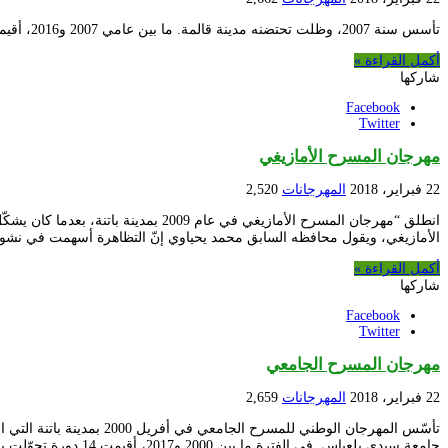
تأسس سنة 2007، وظلت تحتضنه مدينة قالمة. ما بين عامي 2007 و2016، أقيمت 10 طبعات تحت قيادة محافظ المهرجان علي براوي. جرى حجب دورة 2017، ويُرتقب تنظيم الدورة الحادية عشرة بحر عام 2018.
أكمل القراءة »
شاركها
Facebook
Twitter
مهرجان المسرح الأمازيغي
22 فبراير، 2018
المهرجانات
2,520
الأمازيغي، ويقول محافظه السابق محمد يحياوي إنّ التظاهرة أسهمت في نش
أكمل القراءة »
شاركها
Facebook
Twitter
مهرجان المسرح الجامعي
22 فبراير، 2018
المهرجانات
2,659
جامعة سيدي بلعباس. في الفترة ما بين 2000 و2017، أقيمت 14 دورة تجوّلت بين مدن باتنة، …