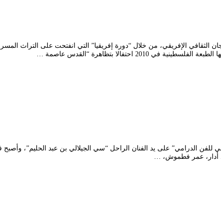
بالجزائر العاصمة تزامنا مع المهرجان الثقافي الإفريقي، من خلال “دورة إفريقيا” التي انفتحت
2 احتفالا بتظاهرة “القدس عاصمة …
ر 1967، تحت مسمى “المهرجان الوطني للفن الدرامي” على يد الفنان الراحل “سي الجيلالي بن عبد 
حمد أدار، عمر فطموش، …