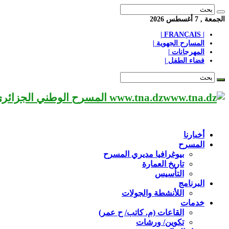
الجمعة , 7 أغسطس 2026
| FRANÇAIS |
المسارح الجهوية |
المهرجانات |
فضاء الطفل |
www.tna.dz المسرح الوطني الجزائري مؤسسة ثقافية عريقة تابعة لوزارة الثقافة-الجزائر، يحمل اسم العميد «محي الدين بشطارزي».
أخبارنا
المسرح
بيوغرافيا مديري المسرح
تاريخ العمارة
التأسيس
البرنامج
اللأنشطة والجولات
خدمات
القاعات (م. كاتب/ ح عمر)
تكوين/ ورشات