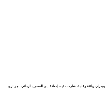
ي كل من: الجزائر العاصمة ووهران وباتنة وعنابة، شاركت فيه، إضافة إلى المسرح الوطني الجزائري