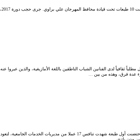
وء عدة فرق، وهذه من بين …
تأسّس المهرجان الوطني للمسرح الجامعي في أفريل 2000 بمدينة باتنة التي احتضنت