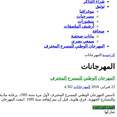
شراء التذاكر
توثيق
بيوغرافيا
مسرحيات
منشورات
أرشيف الملصقات
صحافة
بيانات صحفية
سمعي بصري
المهرجان الوطني للمسرح المحترف
الرئيسية
/
المهرجانات
المهرجانات
المهرجان الوطني للمسرح المحترف
22 فبراير، 2018
المهرجانات
4,302
تأسس المهرجان الو
والمسارح الجهوية، فرق هاوية، قبل أن يتم إيقافه سنة 1989. انبعث المهرجان الوطني للمسرح المحترف بعد 17 …
أكمل القراءة »
شاركها