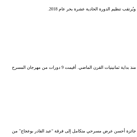
انطلق “مهرجان المسرح الأمازيغي في عام 2009 بمدينة باتنة، بعدما كان يشكّل مطلباً ثقافياً لدى الفنانين الشباب الناطقين باللغة الأمازيغية، والذين عبروا عنه منذ بداية ثمانينيات القرن الماضي. أقيمت 9 دورات من مهرجان المسرح
 أول طبعة شهدت تنافس 17 عملا من مديريات الخدمات الجامعية، لتعود جائزة أحسن عرض مسرحي متكامل إلى فرقة “عبد القادر بوعجاج” من