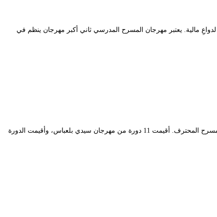
أسّس مهرجان المسرح المدرسي عام 1992، لكن دورته الأولى تأخرت إلى سنة 1993، وظلّ يقام في مدينة مستغانم إلى غاية عام 2016، ولم يُنظّم عام 2017 لدواعِ مالية. يعتبر مهرجان المسرح المدرسي ثاني أكبر مهرجان ينظم في
ظلّ يُقام في مدينة سيدي بلعباس منذ تسعينات القرن الماضي تحت مسمى “المسرح الممتاز”، قبل أن يتم تحويله عام 2007 إلى المهرجان الثقافي المحلي للمسرح المحترف. أقيمت 11 دورة من مهرجان سيدي بلعباس، وأقيمت الدورة