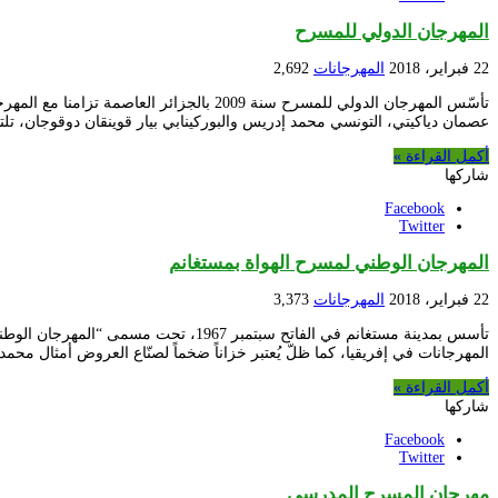
المهرجان الدولي للمسرح
22 فبراير، 2018
المهرجانات
2,692
تأسّس المهرجان الدولي للمسرح سنة 2009 
عصمان دياكيتي، التونسي محمد إدريس والبوركينابي بيار قوينقان دوقوجان، تلتها الطبعة الفلسطينية في 010
أكمل القراءة »
شاركها
Facebook
Twitter
المهرجان الوطني لمسرح الهواة بمستغانم
22 فبراير، 2018
المهرجانات
3,373
تأسس بمدينة مستغانم في الفاتح سبتمب
المهرجانات في إفريقيا، كما ظلّ يُعتبر خزاناً ضخماً لصنّاع العروض أمثال م
أكمل القراءة »
شاركها
Facebook
Twitter
مهرجان المسرح المدرسي