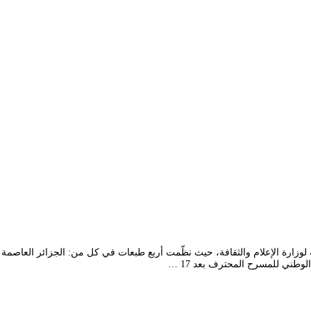
طني للمسرح المحترف لأول مرة سنة 1985، برعاية مادية لوزارة الإعلام والثقافة، حيث نظّمت أربع طبعات ف