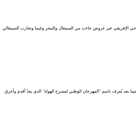
 على التراث المسرحي الإفريقي عبر عروض جاءت من السينغال والنيجر وغينيا وتجارب السينغالي
الحليم”، وأصبح فيما بعد يُعرف باسم “المهرجان الوطني لمسرح الهواة” الذي يعدّ أقدم وأعرق