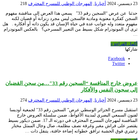
23 ديسمبر، 2024
أخبارنا
,
المهرجان الوطني للمسرح المحترف
218
حدثنا عن عرض “السجين رقم 33” يسعي هذا العرض إلى مناقشة مفهوم
السجن كفكرة معنوية ومادية فالسجن ليس مجرد زنزانة أو قضبان لكنه
مفهوم متعدد وله جوانب عدة في حياة الإنسان قد يكون ذاته أو أفكاره . هل
ترى أن المونودرام شكل بسيط من التعبير المسرحي؟ بالعكس المونودرام
…
أكمل القراءة »
شاركها
Facebook
Twitter
عروض خارج المنافسة “السجين رقم 33″…من سجن القضبان
إلى سجون النفس والأفكار
23 ديسمبر، 2024
أخبارنا
,
المهرجان الوطني للمسرح المحترف
274
استقبل مسرح الجزائر الوسطي عرض” السجين رقم 33″ لجمعية أوديسا
لفنون السمعي البصري لمدينة الأغواط، ضمن سلسلة العروض خارج
المنافسة لمهرجان المسرح المحترف في دورته الـ 17. ضمن ديكور بسيط
يقتصر على فراش مغبر وغرفة نصف مظلمة، صال وجال الممثل مختار
زعيتري فوق الخشبة ترافق خطواته إضاءة خافتة، يتنقل ذات …