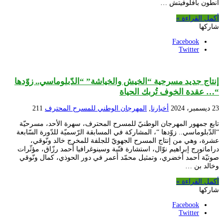
أنطون بافلوفيتش …
أكمل القراءة »
شاركها
Facebook
Twitter
إنتاج جديد مسرحية “الخيش والخياشة” “الدّبلوماسي.. زوّدها
“… عقدة الخوف تُربك الحياة
23 ديسمبر، 2024
أخبارنا
,
المهرجان الوطني للمسرح المحترف
211
تابع جمهور المهرجان الوطنيّ للمسرح المحترف، سهرة الأحد، مسرحيّة
“الدّبلوماسي.. زوّدها “، المشاركة في المسابقة الرّسميّة للدّورة السّابعة
عشرة، وهي من إنتاج المسرح الجهويّ للجلفة للمخرج خالد ونّوقي،
دراماتورج إبراهيم نوّال، استشارة فنّية وسينوغرافيا أحمد رزّاق، مؤثّرات
صوتيّة أحمد أخضري، وتمثيل محمّد أعمر في دور الحوذي، كمال ونّوقي
وخالد بن …
أكمل القراءة »
شاركها
Facebook
Twitter