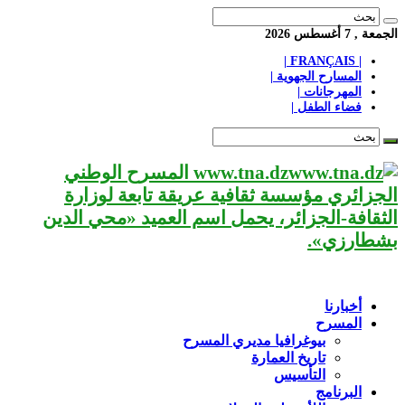
الجمعة , 7 أغسطس 2026
| FRANÇAIS |
المسارح الجهوية |
المهرجانات |
فضاء الطفل |
www.tna.dz المسرح الوطني
الجزائري مؤسسة ثقافية عريقة تابعة لوزارة
الثقافة-الجزائر، يحمل اسم العميد «محي الدين
بشطارزي».
أخبارنا
المسرح
بيوغرافيا مديري المسرح
تاريخ العمارة
التأسيس
البرنامج