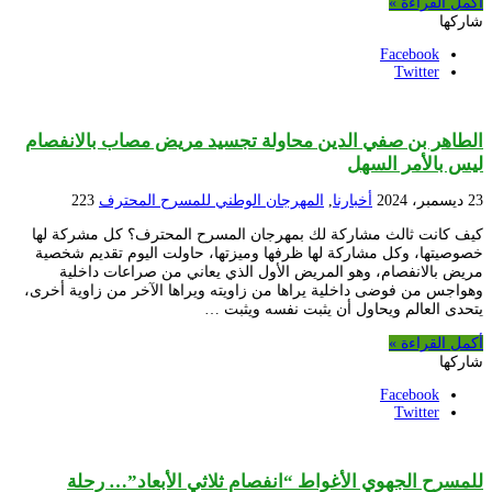
أكمل القراءة »
شاركها
Facebook
Twitter
الطاهر بن صفي الدين محاولة تجسيد مريض مصاب بالانفصام
ليس بالأمر السهل
23 ديسمبر، 2024
أخبارنا
,
المهرجان الوطني للمسرح المحترف
223
كيف كانت ثالث مشاركة لك بمهرجان المسرح المحترف؟ كل مشركة لها
خصوصيتها، وكل مشاركة لها ظرفها وميزتها، حاولت اليوم تقديم شخصية
مريض بالانفصام، وهو المريض الأول الذي يعاني من صراعات داخلية
وهواجس من فوضى داخلية يراها من زاويته ويراها الآخر من زاوية أخرى،
يتحدى العالم ويحاول أن يثبت نفسه ويثبت …
أكمل القراءة »
شاركها
Facebook
Twitter
للمسرح الجهوي الأغواط “انفصام ثلاثي الأبعاد”… رحلة