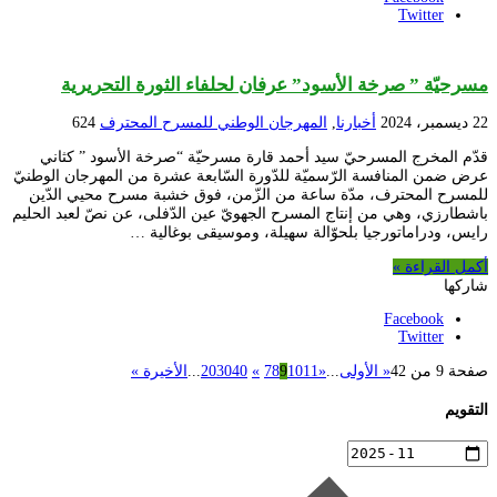
Twitter
مسرحيّة ” صرخة الأسود” عرفان لحلفاء الثورة التحريرية
22 ديسمبر، 2024
أخبارنا
,
المهرجان الوطني للمسرح المحترف
624
قدّم المخرج المسرحيّ سيد أحمد قارة مسرحيّة “صرخة الأسود ” كثاني
عرض ضمن المنافسة الرّسميّة للدّورة السّابعة عشرة من المهرجان الوطنيّ
للمسرح المحترف، مدّة ساعة من الزّمن، فوق خشبة مسرح محيي الدّين
باشطارزي، وهي من إنتاج المسرح الجهويّ عين الدّفلى، عن نصّ لعبد الحليم
رايس، ودراماتورجيا بلحوّالة سهيلة، وموسيقى بوغالية …
أكمل القراءة »
شاركها
Facebook
Twitter
صفحة 9 من 42
« الأولى
...
«
11
10
9
8
7
»
40
30
20
...
الأخيرة »
التقويم