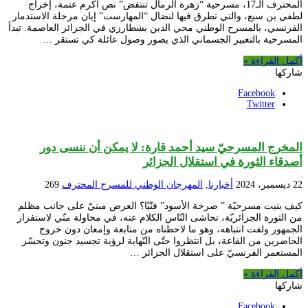
المحترف الـ17، مسرحية “زهرة الرمال تنتفض” نص أكرم عتمة، إخراج
لطفي بن سبع، والتي تطرق فيها لنضال “المهارست” إبان مرحلة الاستدمار
الفرنسي، بالمسرح الوطني محي الدين بشطارزي في الجزائر العاصمة. تبدأ
المسرحية بالتعبير الجسماني الذي يصور وصول عائلة كي تستقر …
أكمل القراءة »
شاركها
Facebook
Twitter
المخرج المسرحيّ سيد أحمد قارة: لا يمكن أن ننسى دور
أصدقاء الثورة في استقلال الجزائر
22 ديسمبر، 2024
أخبارنا
,
المهرجان الوطني للمسرح المحترف
269
كيف بنيت مسرحيّة ” صرخة الأسود” فنّيّا؟ العرض مبنيّ على جانب مظلم
من الثورة الجزائريّة، تحاشى النّاس الكلام عنه، في محاولة منّي لاستفزاز
الجمهور ولفت انتباهه، وهو ما لاحظناه من متابعة وإمعان دون خروج
الحاضرين من القاعة، بل انتظروا حتّى النّهاية لرؤية تجسيد جنون وتحسّر
المستعمر الفرنسيّ على استقلال الجزائر …
أكمل القراءة »
شاركها
Facebook