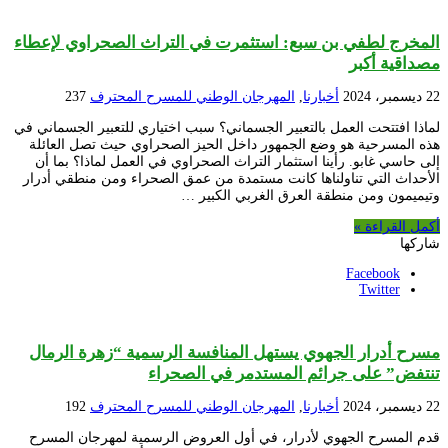
المخرج لطفي بن سبع: استثمرت في التراث الصحراوي لإعطاء
مصداقية أكبر
22 ديسمبر، 2024
أخبارنا
,
المهرجان الوطني للمسرح المحترف
237
لماذا افتتحت العمل بالتعبير الجسماني؟ سبب اختياري للتعبير الجسماني في
هذه المسرحية هو وضع الجمهور داخل الحيز الصحراوي حيث تصل العائلة
إلى حاسي غابو. رأينا استثمار التراث الصحراوي في العمل لماذا؟ بما أن
الأحداث التي تناولناها كانت مستمدة من عمق الصحراء ومن منطقي أدرار
وتيميمون ومن منطقة العرق الغربي الكبير …
أكمل القراءة »
شاركها
Facebook
Twitter
مسرح أدرار الجهوي يستهل المنافسة الرسمية “زهرة الرمال
تنتفض” على جرائم المستدمر في الصحراء
22 ديسمبر، 2024
أخبارنا
,
المهرجان الوطني للمسرح المحترف
192
قدم المسرح الجهوي لأدرار، في أول العروض الرسمية لمهرجان المسرح