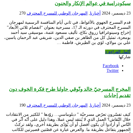
سيكودرامية في عوالم الإنكار والجنون
23 ديسمبر، 2024
أخبارنا
,
المهرجان الوطني للمسرح المحترف
270
قدم المسرح الجهوي بالأغواط، في ثاني أيام المنافسة الرسمية لمهرجان
المسرح المحترف في دورته الـ 17، مسرحية بعنوان “انفصام ثلاثي الأبعاد”
إخراج وسينوغرافيا زروق نكاع، تأليف مسعود عتمة، موسيقى سيد أحمد
بومعزة، تمثيل كل من الطاهر بن صفي الدين، شريفي عبد الرحمان ياسين،
علي بن مولاي، لؤي بن الطيرش، فاطمة …
أكمل القراءة »
شاركها
Facebook
Twitter
المخرج المسرحيّ خالد ونّوقي حاولنا طرح فكرة الخوف دون
تقديم إجابات
23 ديسمبر، 2024
أخبارنا
,
المهرجان الوطني للمسرح المحترف
190
كيف تفسّرون تعرّض مسرحيّة ” دبلوماسي… زوّدها ” للكثير من الانتقادات
خلال النّقاش؟ العمل الذي لا يُنتقد ليس عملا، وهذا دليل على أنّه أثّر في
النّاس أو أرادوا أن يكون أفضل أو أن يُؤدّى بطريقة أخرى، ولقد تركتُ
الجمهور يتفاعل بطريقة ما. والعرض عبارة عن قصّتين قصيرتين للكاتب