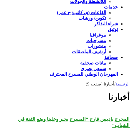
اللأنشطة والجولات
خدمات
القاعات (م. كاتب/ ح عمر)
تكوين/ ورشات
شراء التذاكر
توثيق
بيوغرافيا
مسرحيات
منشورات
أرشيف الملصقات
صحافة
بيانات صحفية
سمعي بصري
المهرجان الوطني للمسرح المحترف
الرئيسية
/
أخبارنا (صفحه 9)
أخبارنا
المخرج باديس فارح “المسرح بخير وعلينا وضع الثقة في
الشباب”