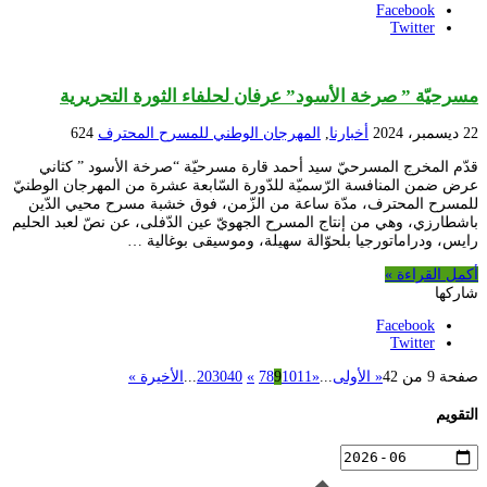
Facebook
Twitter
مسرحيّة ” صرخة الأسود” عرفان لحلفاء الثورة التحريرية
22 ديسمبر، 2024
أخبارنا
,
المهرجان الوطني للمسرح المحترف
624
قدّم المخرج المسرحيّ سيد أحمد قارة مسرحيّة “صرخة الأسود ” كثاني
عرض ضمن المنافسة الرّسميّة للدّورة السّابعة عشرة من المهرجان الوطنيّ
للمسرح المحترف، مدّة ساعة من الزّمن، فوق خشبة مسرح محيي الدّين
باشطارزي، وهي من إنتاج المسرح الجهويّ عين الدّفلى، عن نصّ لعبد الحليم
رايس، ودراماتورجيا بلحوّالة سهيلة، وموسيقى بوغالية …
أكمل القراءة »
شاركها
Facebook
Twitter
صفحة 9 من 42
« الأولى
...
«
11
10
9
8
7
»
40
30
20
...
الأخيرة »
التقويم