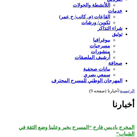
اللأنشطة والجولات
خدمات
القاعات (م. كاتب/ ح عمر)
تكوين/ ورشات
شراء التذاكر
توثيق
بيوغرافيا
مسرحيات
منشورات
أرشيف الملصقات
صحافة
بيانات صحفية
سمعي بصري
المهرجان الوطني للمسرح المحترف
الرئيسية
/
أخبارنا (صفحه 9)
أخبارنا
المخرج باديس فارح “المسرح بخير وعلينا وضع الثقة في
الشباب”