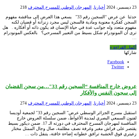
23 ديسمبر، 2024
أخبارنا
,
المهرجان الوطني للمسرح المحترف
218
حدثنا عن عرض “السجين رقم 33” يسعي هذا العرض إلى مناقشة مفهوم
السجن كفكرة معنوية ومادية فالسجن ليس مجرد زنزانة أو قضبان لكنه
مفهوم متعدد وله جوانب عدة في حياة الإنسان قد يكون ذاته أو أفكاره . هل
ترى أن المونودرام شكل بسيط من التعبير المسرحي؟ بالعكس المونودرام
…
أكمل القراءة »
شاركها
Facebook
Twitter
عروض خارج المنافسة “السجين رقم 33″…من سجن القضبان
إلى سجون النفس والأفكار
23 ديسمبر، 2024
أخبارنا
,
المهرجان الوطني للمسرح المحترف
274
استقبل مسرح الجزائر الوسطي عرض” السجين رقم 33″ لجمعية أوديسا
لفنون السمعي البصري لمدينة الأغواط، ضمن سلسلة العروض خارج
المنافسة لمهرجان المسرح المحترف في دورته الـ 17. ضمن ديكور بسيط
يقتصر على فراش مغبر وغرفة نصف مظلمة، صال وجال الممثل مختار
زعيتري فوق الخشبة ترافق خطواته إضاءة خافتة، يتنقل ذات …