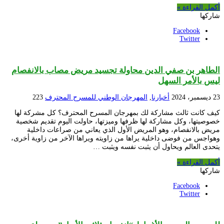
أكمل القراءة »
شاركها
Facebook
Twitter
الطاهر بن صفي الدين محاولة تجسيد مريض مصاب بالانفصام
ليس بالأمر السهل
23 ديسمبر، 2024
أخبارنا
,
المهرجان الوطني للمسرح المحترف
223
كيف كانت ثالث مشاركة لك بمهرجان المسرح المحترف؟ كل مشركة لها
خصوصيتها، وكل مشاركة لها ظرفها وميزتها، حاولت اليوم تقديم شخصية
مريض بالانفصام، وهو المريض الأول الذي يعاني من صراعات داخلية
وهواجس من فوضى داخلية يراها من زاويته ويراها الآخر من زاوية أخرى،
يتحدى العالم ويحاول أن يثبت نفسه ويثبت …
أكمل القراءة »
شاركها
Facebook
Twitter