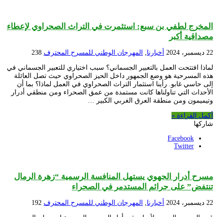
المخرج لطفي بن سبع: استثمرت في التراث الصحراوي لإعطاء
مصداقية أكبر
22 ديسمبر، 2024
أخبارنا
,
المهرجان الوطني للمسرح المحترف
238
لماذا افتتحت العمل بالتعبير الجسماني؟ سبب اختياري للتعبير الجسماني في
هذه المسرحية هو وضع الجمهور داخل الحيز الصحراوي حيث تصل العائلة
إلى حاسي غابو. رأينا استثمار التراث الصحراوي في العمل لماذا؟ بما أن
الأحداث التي تناولناها كانت مستمدة من عمق الصحراء ومن منطقي أدرار
وتيميمون ومن منطقة العرق الغربي الكبير …
أكمل القراءة »
شاركها
Facebook
Twitter
مسرح أدرار الجهوي يستهل المنافسة الرسمية “زهرة الرمال
تنتفض” على جرائم المستدمر في الصحراء
22 ديسمبر، 2024
أخبارنا
,
المهرجان الوطني للمسرح المحترف
192