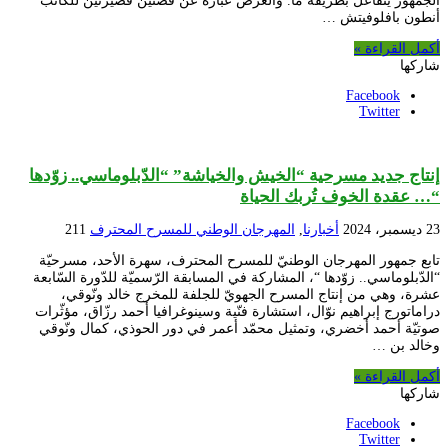
الجمهور يتفاعل بطريقة ما. والعرض عبارة عن قصّتين قصيرتين للكاتب
أنطون بافلوفيتش …
أكمل القراءة »
شاركها
Facebook
Twitter
إنتاج جديد مسرحية “الخيش والخياشة” “الدّبلوماسي.. زوّدها
“… عقدة الخوف تُربك الحياة
23 ديسمبر، 2024
أخبارنا
,
المهرجان الوطني للمسرح المحترف
211
تابع جمهور المهرجان الوطنيّ للمسرح المحترف، سهرة الأحد، مسرحيّة
“الدّبلوماسي.. زوّدها “، المشاركة في المسابقة الرّسميّة للدّورة السّابعة
عشرة، وهي من إنتاج المسرح الجهويّ للجلفة للمخرج خالد ونّوقي،
دراماتورج إبراهيم نوّال، استشارة فنّية وسينوغرافيا أحمد رزّاق، مؤثّرات
صوتيّة أحمد أخضري، وتمثيل محمّد أعمر في دور الحوذي، كمال ونّوقي
وخالد بن …
أكمل القراءة »
شاركها
Facebook
Twitter