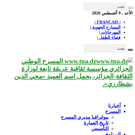
الأحد , 9 أغسطس 2026
| FRANÇAIS |
المسارح الجهوية |
المهرجانات |
فضاء الطفل |
www.tna.dz المسرح الوطني
الجزائري مؤسسة ثقافية عريقة تابعة لوزارة
الثقافة-الجزائر، يحمل اسم العميد «محي الدين
بشطارزي».
أخبارنا
المسرح
بيوغرافيا مديري المسرح
تاريخ العمارة
التأسيس
البرنامج