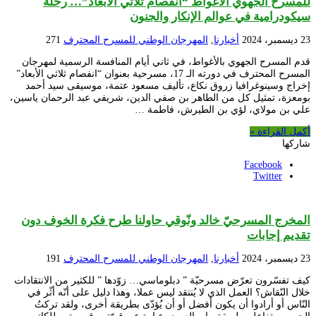
للمسرح الجهوي الأغواط “انفصام ثلاثي الأبعاد”… رحلة
سيكودرامية في عوالم الإنكار والجنون
23 ديسمبر، 2024
أخبارنا
,
المهرجان الوطني للمسرح المحترف
271
قدم المسرح الجهوي بالأغواط، في ثاني أيام المنافسة الرسمية لمهرجان
المسرح المحترف في دورته الـ 17، مسرحية بعنوان “انفصام ثلاثي الأبعاد”
إخراج وسينوغرافيا زروق نكاع، تأليف مسعود عتمة، موسيقى سيد أحمد
بومعزة، تمثيل كل من الطاهر بن صفي الدين، شريفي عبد الرحمان ياسين،
علي بن مولاي، لؤي بن الطيرش، فاطمة …
أكمل القراءة »
شاركها
Facebook
Twitter
المخرج المسرحيّ خالد ونّوقي حاولنا طرح فكرة الخوف دون
تقديم إجابات
23 ديسمبر، 2024
أخبارنا
,
المهرجان الوطني للمسرح المحترف
191
كيف تفسّرون تعرّض مسرحيّة ” دبلوماسي… زوّدها ” للكثير من الانتقادات
خلال النّقاش؟ العمل الذي لا يُنتقد ليس عملا، وهذا دليل على أنّه أثّر في
النّاس أو أرادوا أن يكون أفضل أو أن يُؤدّى بطريقة أخرى، ولقد تركتُ