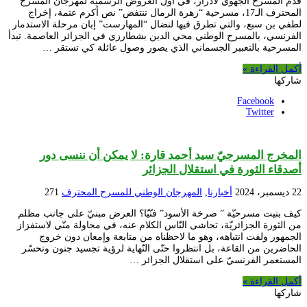
قدم المسرح الجهوي لأدرار، في أول العروض الرسمية لمهرجان المسرح
المحترف الـ17، مسرحية “زهرة الرمال تنتفض” نص أكرم عتمة، إخراج
لطفي بن سبع، والتي تطرق فيها لنضال “المهارست” إبان مرحلة الاستدمار
الفرنسي، بالمسرح الوطني محي الدين بشطارزي في الجزائر العاصمة. تبدأ
المسرحية بالتعبير الجسماني الذي يصور وصول عائلة كي تستقر …
أكمل القراءة »
شاركها
Facebook
Twitter
المخرج المسرحيّ سيد أحمد قارة: لا يمكن أن ننسى دور
أصدقاء الثورة في استقلال الجزائر
22 ديسمبر، 2024
أخبارنا
,
المهرجان الوطني للمسرح المحترف
271
كيف بنيت مسرحيّة ” صرخة الأسود” فنّيّا؟ العرض مبنيّ على جانب مظلم
من الثورة الجزائريّة، تحاشى النّاس الكلام عنه، في محاولة منّي لاستفزاز
الجمهور ولفت انتباهه، وهو ما لاحظناه من متابعة وإمعان دون خروج
الحاضرين من القاعة، بل انتظروا حتّى النّهاية لرؤية تجسيد جنون وتحسّر
المستعمر الفرنسيّ على استقلال الجزائر …
أكمل القراءة »
شاركها