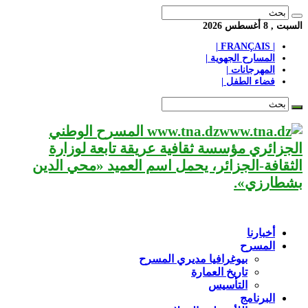
السبت , 8 أغسطس 2026
| FRANÇAIS |
المسارح الجهوية |
المهرجانات |
فضاء الطفل |
www.tna.dz المسرح الوطني
الجزائري مؤسسة ثقافية عريقة تابعة لوزارة
الثقافة-الجزائر، يحمل اسم العميد «محي الدين
بشطارزي».
أخبارنا
المسرح
بيوغرافيا مديري المسرح
تاريخ العمارة
التأسيس
البرنامج