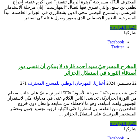
المحترف الـ17، مسرحية “زهرة الرمال تنتفض” نص أكرم عتمة، إخراج
لطفي بن سبع، والتي تطرق فيها لنضال “المهارست” إبان مرحلة الاستدمار
الفرنسي، بالمسرح الوطني محي الدين بشطارزي في الجزائر العاصمة. تبدأ
المسرحية بالتعبير الجسماني الذي يصور وصول عائلة كي تستقر …
أكمل القراءة »
شاركها
Facebook
Twitter
المخرج المسرحيّ سيد أحمد قارة: لا يمكن أن ننسى دور
أصدقاء الثورة في استقلال الجزائر
22 ديسمبر، 2024
أخبارنا
,
المهرجان الوطني للمسرح المحترف
271
كيف بنيت مسرحيّة ” صرخة الأسود” فنّيّا؟ العرض مبنيّ على جانب مظلم
من الثورة الجزائريّة، تحاشى النّاس الكلام عنه، في محاولة منّي لاستفزاز
الجمهور ولفت انتباهه، وهو ما لاحظناه من متابعة وإمعان دون خروج
الحاضرين من القاعة، بل انتظروا حتّى النّهاية لرؤية تجسيد جنون وتحسّر
المستعمر الفرنسيّ على استقلال الجزائر …
أكمل القراءة »
شاركها
Facebook