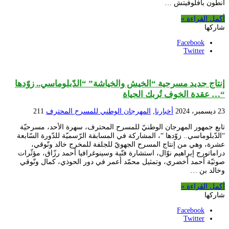
أنطون بافلوفيتش …
أكمل القراءة »
شاركها
Facebook
Twitter
إنتاج جديد مسرحية “الخيش والخياشة” “الدّبلوماسي.. زوّدها
“… عقدة الخوف تُربك الحياة
23 ديسمبر، 2024
أخبارنا
,
المهرجان الوطني للمسرح المحترف
211
تابع جمهور المهرجان الوطنيّ للمسرح المحترف، سهرة الأحد، مسرحيّة
“الدّبلوماسي.. زوّدها “، المشاركة في المسابقة الرّسميّة للدّورة السّابعة
عشرة، وهي من إنتاج المسرح الجهويّ للجلفة للمخرج خالد ونّوقي،
دراماتورج إبراهيم نوّال، استشارة فنّية وسينوغرافيا أحمد رزّاق، مؤثّرات
صوتيّة أحمد أخضري، وتمثيل محمّد أعمر في دور الحوذي، كمال ونّوقي
وخالد بن …
أكمل القراءة »
شاركها
Facebook
Twitter