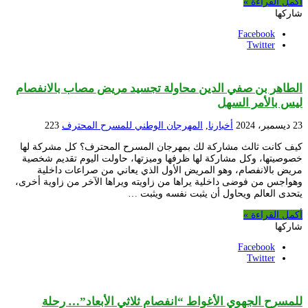
أكمل القراءة »
شاركها
Facebook
Twitter
الطاهر بن صفي الدين محاولة تجسيد مريض مصاب بالانفصام
ليس بالأمر السهل
23 ديسمبر، 2024
أخبارنا
,
المهرجان الوطني للمسرح المحترف
223
كيف كانت ثالث مشاركة لك بمهرجان المسرح المحترف؟ كل مشركة لها
خصوصيتها، وكل مشاركة لها ظرفها وميزتها، حاولت اليوم تقديم شخصية
مريض بالانفصام، وهو المريض الأول الذي يعاني من صراعات داخلية
وهواجس من فوضى داخلية يراها من زاويته ويراها الآخر من زاوية أخرى،
يتحدى العالم ويحاول أن يثبت نفسه ويثبت …
أكمل القراءة »
شاركها
Facebook
Twitter
للمسرح الجهوي الأغواط “انفصام ثلاثي الأبعاد”… رحلة