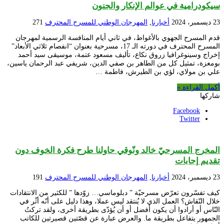
سيكودرامية في عوالم الإنكار والجنون
23 ديسمبر، 2024
أخبارنا
,
المهرجان الوطني للمسرح المحترف
271
قدم المسرح الجهوي بالأغواط، في ثاني أيام المنافسة الرسمية لمهرجان
المسرح المحترف في دورته الـ 17، مسرحية بعنوان “انفصام ثلاثي الأبعاد”
إخراج وسينوغرافيا زروق نكاع، تأليف مسعود عتمة، موسيقى سيد أحمد
بومعزة، تمثيل كل من الطاهر بن صفي الدين، شريفي عبد الرحمان ياسين،
علي بن مولاي، لؤي بن الطيرش، فاطمة …
أكمل القراءة »
شاركها
Facebook
Twitter
المخرج المسرحيّ خالد ونّوقي حاولنا طرح فكرة الخوف دون
تقديم إجابات
23 ديسمبر، 2024
أخبارنا
,
المهرجان الوطني للمسرح المحترف
191
كيف تفسّرون تعرّض مسرحيّة ” دبلوماسي… زوّدها ” للكثير من الانتقادات
خلال النّقاش؟ العمل الذي لا يُنتقد ليس عملا، وهذا دليل على أنّه أثّر في
النّاس أو أرادوا أن يكون أفضل أو أن يُؤدّى بطريقة أخرى، ولقد تركتُ
الجمهور يتفاعل بطريقة ما. والعرض عبارة عن قصّتين قصيرتين للكاتب