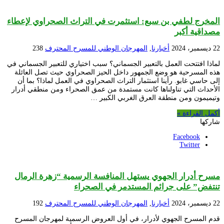
المخرج لطفي بن سبع: استثمرت في التراث الصحراوي لإعطاء
مصداقية أكبر
22 ديسمبر، 2024
أخبارنا
,
المهرجان الوطني للمسرح المحترف
238
لماذا افتتحت العمل بالتعبير الجسماني؟ سبب اختياري للتعبير الجسماني في
هذه المسرحية هو وضع الجمهور داخل الحيز الصحراوي حيث تصل العائلة
إلى حاسي غابو. رأينا استثمار التراث الصحراوي في العمل لماذا؟ بما أن
الأحداث التي تناولناها كانت مستمدة من عمق الصحراء ومن منطقي أدرار
وتيميمون ومن منطقة العرق الغربي الكبير …
أكمل القراءة »
شاركها
Facebook
Twitter
مسرح أدرار الجهوي يستهل المنافسة الرسمية “زهرة الرمال
تنتفض” على جرائم المستدمر في الصحراء
22 ديسمبر، 2024
أخبارنا
,
المهرجان الوطني للمسرح المحترف
192
قدم المسرح الجهوي لأدرار، في أول العروض الرسمية لمهرجان المسرح