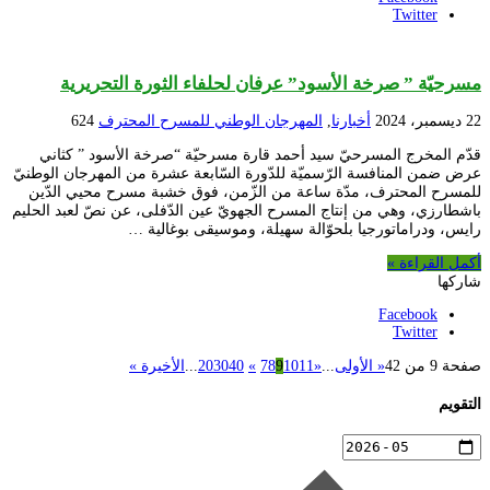
Twitter
مسرحيّة ” صرخة الأسود” عرفان لحلفاء الثورة التحريرية
22 ديسمبر، 2024
أخبارنا
,
المهرجان الوطني للمسرح المحترف
624
قدّم المخرج المسرحيّ سيد أحمد قارة مسرحيّة “صرخة الأسود ” كثاني
عرض ضمن المنافسة الرّسميّة للدّورة السّابعة عشرة من المهرجان الوطنيّ
للمسرح المحترف، مدّة ساعة من الزّمن، فوق خشبة مسرح محيي الدّين
باشطارزي، وهي من إنتاج المسرح الجهويّ عين الدّفلى، عن نصّ لعبد الحليم
رايس، ودراماتورجيا بلحوّالة سهيلة، وموسيقى بوغالية …
أكمل القراءة »
شاركها
Facebook
Twitter
صفحة 9 من 42
« الأولى
...
«
11
10
9
8
7
»
40
30
20
...
الأخيرة »
التقويم