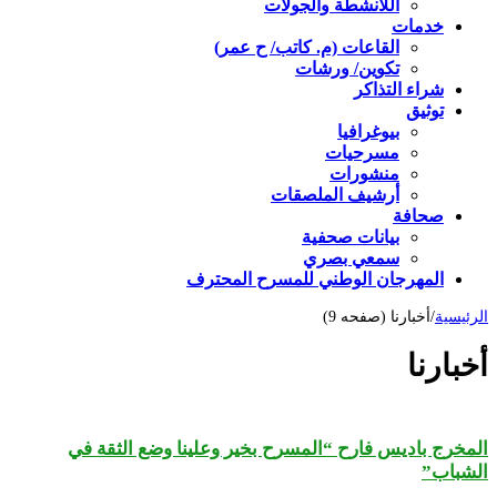
اللأنشطة والجولات
خدمات
القاعات (م. كاتب/ ح عمر)
تكوين/ ورشات
شراء التذاكر
توثيق
بيوغرافيا
مسرحيات
منشورات
أرشيف الملصقات
صحافة
بيانات صحفية
سمعي بصري
المهرجان الوطني للمسرح المحترف
الرئيسية
/
أخبارنا (صفحه 9)
أخبارنا
المخرج باديس فارح “المسرح بخير وعلينا وضع الثقة في
الشباب”