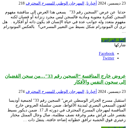
23 ديسمبر، 2024
أخبارنا
,
المهرجان الوطني للمسرح المحترف
218
حدثنا عن عرض “السجين رقم 33” يسعي هذا العرض إلى مناقشة مفهوم
السجن كفكرة معنوية ومادية فالسجن ليس مجرد زنزانة أو قضبان لكنه
مفهوم متعدد وله جوانب عدة في حياة الإنسان قد يكون ذاته أو أفكاره . هل
ترى أن المونودرام شكل بسيط من التعبير المسرحي؟ بالعكس المونودرام
…
أكمل القراءة »
شاركها
Facebook
Twitter
عروض خارج المنافسة “السجين رقم 33″…من سجن القضبان
إلى سجون النفس والأفكار
23 ديسمبر، 2024
أخبارنا
,
المهرجان الوطني للمسرح المحترف
274
استقبل مسرح الجزائر الوسطي عرض” السجين رقم 33″ لجمعية أوديسا
لفنون السمعي البصري لمدينة الأغواط، ضمن سلسلة العروض خارج
المنافسة لمهرجان المسرح المحترف في دورته الـ 17. ضمن ديكور بسيط
يقتصر على فراش مغبر وغرفة نصف مظلمة، صال وجال الممثل مختار
زعيتري فوق الخشبة ترافق خطواته إضاءة خافتة، يتنقل ذات …