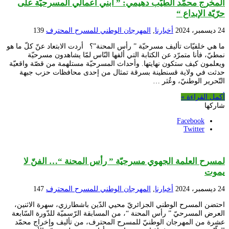
المخرج محمّد الطّيّب دهيمي: ” أبني أعمالي المسرحيّة على
حرّيّة الإبداع “
24 ديسمبر، 2024
أخبارنا
,
المهرجان الوطني للمسرح المحترف
139
ما هي خلفيّات تأليف مسرحيّة ” رأس المحنة”؟ أردت الابتعاد عنّ كلّ ما هو
نمطيّ، فأنا متمرّد عن الكتابة التي ألفها النّاس لمّا يشاهدون مسرحيّة
ويعلمون كيف ستكون نهايتها. وأحداث المسرحيّة مستلهمة من قصّة واقعيّة
حدثت في ولاية قسنطينة بسرقة تمثال من إحدى محافظات حزب جبهة
التّحرير الوطنيّ، وعُثر …
أكمل القراءة »
شاركها
Facebook
Twitter
لمسرح العلمة الجهوي مسرحيّة ” رأس المحنة “… الفنّ لا
يموت
24 ديسمبر، 2024
أخبارنا
,
المهرجان الوطني للمسرح المحترف
147
احتضن المسرح الوطني الجزائريّ محيي الدّين باشطارزي، سهرة الاثنين،
العرض المسرحيّ ” رأس المحنة “، من المسابقة الرّسميّة للدّورة السّابعة
عشرة من المهرجان الوطنيّ للمسرح المحترف، من تأليف وإخراج محمّد