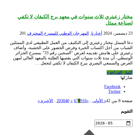
مختار زعيتري ثلاث سنوات في معهد برج الكيفان لا تكفي
لصناعة ممثل
23 ديسمبر، 2024
أخبارنا
,
المهرجان الوطني للمسرح المحترف
201
دعا الممثل مختار زعيتري إلى التكثيف من العمل التطبيقي لدى الممثلين
الشباب من أجل اكتساب الخبرة وفرض الحضور على الخشبة، وأضاف
زعيتري على هامش تقديمه لعرض “السجين رقم 33” بمسرح الجزائر
الوسطي، أن مدة ثلاث سنوات التي يقصيها الطلبة بالمعهد العالي لمهن
العرض والسمعي البصري ببرج الكيفان لا تكفي لتجعل …
أكمل القراءة »
شاركها
Facebook
Twitter
صفحة 8 من 42
« الأولى
...
«
10
9
8
7
6
»
40
30
20
...
الأخيرة »
التقويم