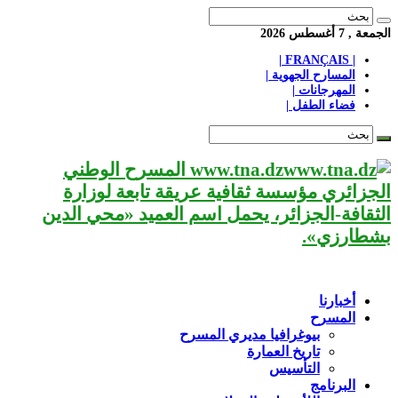
الجمعة , 7 أغسطس 2026
| FRANÇAIS |
المسارح الجهوية |
المهرجانات |
فضاء الطفل |
www.tna.dz المسرح الوطني
الجزائري مؤسسة ثقافية عريقة تابعة لوزارة
الثقافة-الجزائر، يحمل اسم العميد «محي الدين
بشطارزي».
أخبارنا
المسرح
بيوغرافيا مديري المسرح
تاريخ العمارة
التأسيس
البرنامج