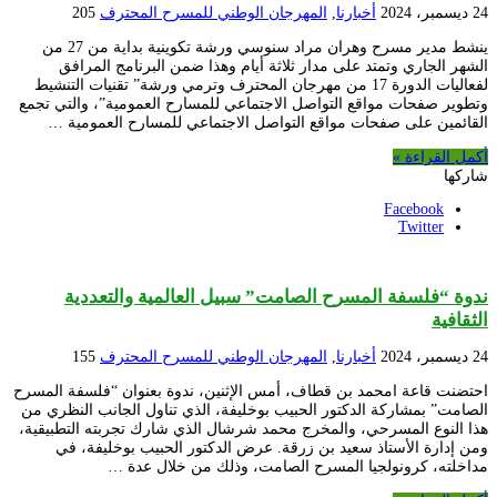
24 ديسمبر، 2024
أخبارنا
,
المهرجان الوطني للمسرح المحترف
205
ينشط مدير مسرح وهران مراد سنوسي ورشة تكوينية بداية من 27 من
الشهر الجاري وتمتد على مدار ثلاثة أيام وهذا ضمن البرنامج المرافق
لفعاليات الدورة 17 من مهرجان المحترف وترمي ورشة” تقنيات التنشيط
وتطوير صفحات مواقع التواصل الاجتماعي للمسارح العمومية”، والتي تجمع
القائمين على صفحات مواقع التواصل الاجتماعي للمسارح العمومية …
أكمل القراءة »
شاركها
Facebook
Twitter
ندوة “فلسفة المسرح الصامت” سبيل العالمية والتعددية
الثقافية
24 ديسمبر، 2024
أخبارنا
,
المهرجان الوطني للمسرح المحترف
155
احتضنت قاعة امحمد بن قطاف، أمس الإثنين، ندوة بعنوان “فلسفة المسرح
الصامت” بمشاركة الدكتور الحبيب بوخليفة، الذي تناول الجانب النظري من
هذا النوع المسرحي، والمخرج محمد شرشال الذي شارك تجربته التطبيقية،
ومن إدارة الأستاذ سعيد بن زرقة. عرض الدكتور الحبيب بوخليفة، في
مداخلته، كرونولجيا المسرح الصامت، وذلك من خلال عدة …