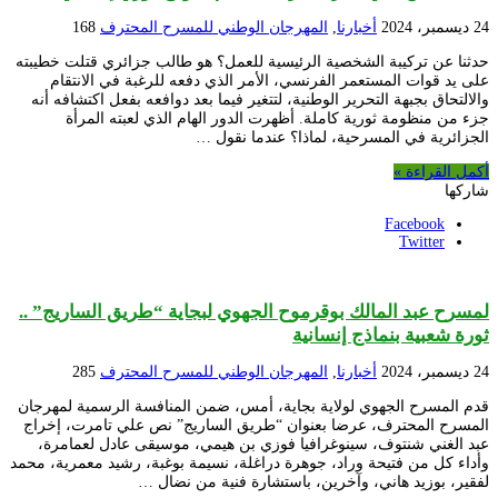
24 ديسمبر، 2024
أخبارنا
,
المهرجان الوطني للمسرح المحترف
168
حدثنا عن تركيبة الشخصية الرئيسية للعمل؟ هو طالب جزائري قتلت خطيبته
على يد قوات المستعمر الفرنسي، الأمر الذي دفعه للرغبة في الانتقام
والالتحاق بجبهة التحرير الوطنية، لتتغير فيما بعد دوافعه بفعل اكتشافه أنه
جزء من منظومة ثورية كاملة. أظهرت الدور الهام الذي لعبته المرأة
الجزائرية في المسرحية، لماذا؟ عندما نقول …
أكمل القراءة »
شاركها
Facebook
Twitter
لمسرح عبد المالك بوقرموح الجهوي لبجاية “طريق الساريج” ..
ثورة شعبية بنماذج إنسانية
24 ديسمبر، 2024
أخبارنا
,
المهرجان الوطني للمسرح المحترف
285
قدم المسرح الجهوي لولاية بجاية، أمس، ضمن المنافسة الرسمية لمهرجان
المسرح المحترف، عرضا بعنوان “طريق الساريج” نص علي تامرت، إخراج
عبد الغني شنتوف، سينوغرافيا فوزي بن هيمي، موسيقى عادل لعمامرة،
وأداء كل من فتيحة وراد، جوهرة دراغلة، نسيمة بوغبة، رشيد معمرية، محمد
لفقير، بوزيد هاني، وآخرين، باستشارة فنية من نضال …