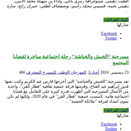
الطّيّب دهيمي، سينوغرافيا رمزي باجي، وأداء بن سهيلة محمّد الأمين،
دهيمي نجمة، قسيمي محمّد راسم، بوصفصاف لطفي، عمران رابح، سارة
…
أكمل القراءة »
شاركها
Facebook
Twitter
مسرحية “الخيش والخياشة” رحلة اجتماعية ساخرة لقضايا
المجتمع
23 ديسمبر، 2024
أخبارنا
,
المهرجان الوطني للمسرح المحترف
466
تعد مسرحية “الخيش والخياشة” التي أخرجها فارس عبد الكريم وكتب نصها
قدور إبراهيم عبد الفتاح، وقدمتها فرقة جمعية ثقافية “قطار الفن”، واحدة
من الأعمال المسرحية التي أظهرت قدرة كبيرة على التعامل مع قضايا
اجتماعية هامة. تأسست جمعية “قطار الفن” في عام 2020، ولكنها لم تكن
سوى امتداد لفرقة “ملائكة الخشبة” …
أكمل القراءة »
شاركها
Facebook
Twitter