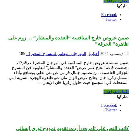
أكمل القراءة »
شاركها
Facebook
Twitter
ضمن عروض خارج المنافسة “العقدة والمنشار” … زوم على
ظاهرة” الحرقة”
24 ديسمبر، 2024
أخبارنا
,
المهرجان الوطني للمسرح المحترف
185
ضمن سلسلة عروض خارج المنافسة في مهرجان المحترف رقم17،
احتضنت قاعة الحاج عمر عرض” العقدة والمنشار” لتعاونية فن المسرح
للجزائر العاصمة، من تصميم جمال قرمي عن نص لعلي بوشافع وأداء
الممثل زكريا خان. يعالج عرض الوان مان شو ظاهرة الهجرة السرية التي
استفحلت في المجتمع حيث حاول زكريا خان الإبحار …
أكمل القراءة »
شاركها
Facebook
Twitter
كاتب النص علي تامرت: أردت تقديم نموذج ثوري إنساني