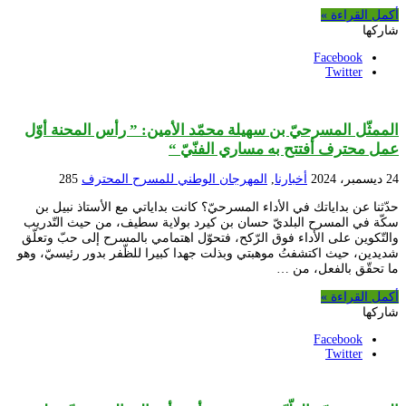
أكمل القراءة »
شاركها
Facebook
Twitter
الممثّل المسرحيّ بن سهيلة محمّد الأمين: ” رأس المحنة أوّل
عمل محترف أفتتح به مساري الفنّيّ “
24 ديسمبر، 2024
أخبارنا
,
المهرجان الوطني للمسرح المحترف
285
حدّثنا عن بداياتك في الأداء المسرحيّ؟ كانت بداياتي مع الأستاذ نبيل بن
سكّة في المسرح البلديّ حسان بن كيرد بولاية سطيف، من حيث التّدريب
والتّكوين على الأداء فوق الرّكح، فتحوّل اهتمامي بالمسرح إلى حبّ وتعلّق
شديدين، حيث اكتشفتُ موهبتي وبذلت جهدا كبيرا للظّفر بدور رئيسيّ، وهو
ما تحقّق بالفعل، من …
أكمل القراءة »
شاركها
Facebook
Twitter