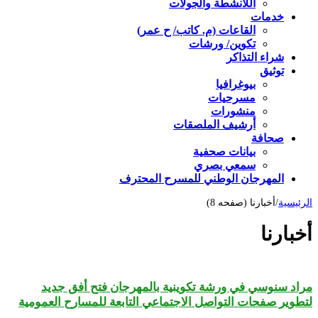
اللأنشطة والجولات
خدمات
القاعات (م. كاتب/ ح عمر)
تكوين/ ورشات
شراء التذاكر
توثيق
بيوغرافيا
مسرحيات
منشورات
أرشيف الملصقات
صحافة
بيانات صحفية
سمعي بصري
المهرجان الوطني للمسرح المحترف
الرئيسية
/
أخبارنا (صفحه 8)
أخبارنا
مراد سنوسي في ورشة تكوينية بالمهرجان فتح أفق جديد
لتطوير صفحات التواصل الاجتماعي التابعة للمسارح العمومية