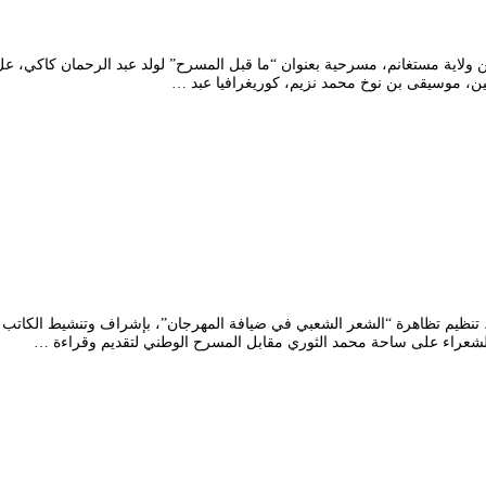
ن ولاية مستغانم، مسرحية بعنوان “ما قبل المسرح” لولد عبد الرحمان كاكي
الـــــ17 من مهرجان المسرح المحترف، تنظيم تظاهرة “الشعر الشعبي في ضيافة المهرجان”، بإشرا
الشعراء على ساحة محمد الثوري مقابل المسرح الوطني لتقديم وقراءة …