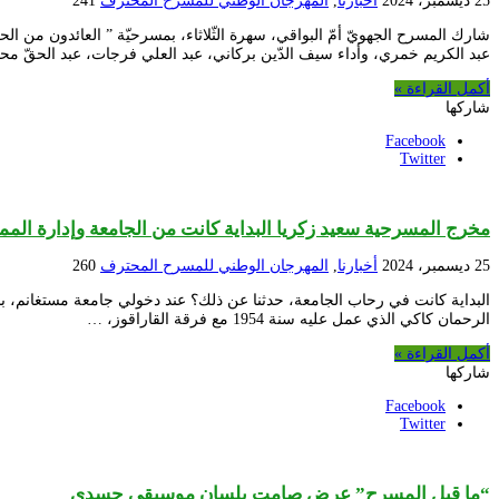
25 ديسمبر، 2024
أخبارنا
,
المهرجان الوطني للمسرح المحترف
241
شارك المسرح الجهويّ أمّ البواقي، سهرة الثّلاثاء، بمسرحيّة ” العائدون من
عبد الكريم خمري، وأداء سيف الدّين بركاني، عبد العلي فرجات، عبد الحقّ م
أكمل القراءة »
شاركها
Facebook
Twitter
مخرج المسرحية سعيد زكريا البداية كانت من الجامعة وإدارة المم
25 ديسمبر، 2024
أخبارنا
,
المهرجان الوطني للمسرح المحترف
260
البداية كانت في رحاب الجامعة، حدثنا عن ذلك؟ عند دخولي جامعة مستغانم، 
الرحمان كاكي الذي عمل عليه سنة 1954 مع فرقة القاراقوز، …
أكمل القراءة »
شاركها
Facebook
Twitter
“ما قبل المسرح” عرض صامت بلسان موسيقي جسدي