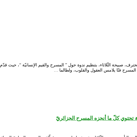
حترف، صبيحة الثّلاثاء، بتنظيم ندوة حول ” المسرح والقيم الإنسانيّة “، حيث قدّم
ر المسرح فنّا يلامس العقول والقلوب، ولطالما …
حتوي كلّ ما أنجزه المسرح الجزائريّ