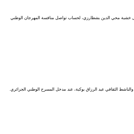
، عل خشبة محي الدين بشطارزي، لحساب تواصل منافسة المهرجان الوطني
ف وتنشيط الكاتب والناشط الثقافي عبد الرزاق بوكبة، عند مدخل المسرح الوطني الجزائري.