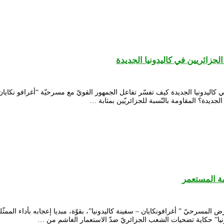
جزائريين في كاليدونيا الجديدة
في كاليدونيا الجديدة كيف تفسّر تفاعل الجمهور القويّ مع مسرحيّة “أغرافو نك
 الجديدة؟ المقاومة بالنّسبة للجزائريّين بمثابة …
مة المستعمر
لمسرحيّ ” أغرافونكايان – سفينة كاليدونيا”، بقوّة، مبديا إعجابه بأداء الممثّ
يا” حكاية تضحيات الشعب الجزائريّ ضدّ الاستعمار الغاشم من …