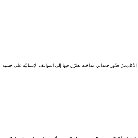
 الأكاديميّ قدّور حمداني مداخلة تطرّق فيها إلى المواقف الإنسانيّة على خشبة