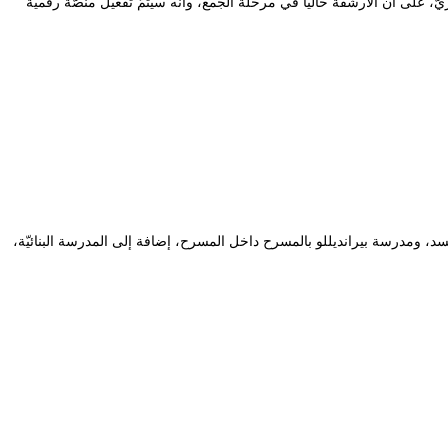
 على أنّ الأرشفة حاليا في مرحلة الجمع، وأنّه سيتمّ تفعيل منصّة رقميّة
سد، ومدرسة بيرانديللو بالمسرح داخل المسرح، إضافة إلى المدرسة البنائيّة،