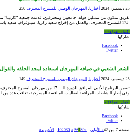
25 ديسمبر، 2024
أخبارنا
,
المهرجان الوطني للمسرح المحترف
250
بفريق متكون من ممثلين هواة، جامعيين ومحترفين، قدمت جمعية “كارتينا” م
الـ17 للمسرح المحترف، والعمل من إخراج سعيد زكريا، سينوغرافيا سعيد ياسين، موسيقى بن نوخ محمد نزيم، كوريغرافيا عبد …
أكمل القراءة »
شاركها
Facebook
Twitter
الشعر الشعبي في ضيافة المهرجان استعادة لمجد الحلقة والقوال
25 ديسمبر، 2024
أخبارنا
,
المهرجان الوطني للمسرح المحترف
149
تضمن البرنامج الأدبي المرافق للدورة 
وفي إطار النشاطات المرافقة لفعاليات المنافسة المسرحية، تعاقب عدد من 
أكمل القراءة »
شاركها
Facebook
Twitter
صفحة 7 من 42
« الأولى
...
«
9
8
7
6
5
»
30
20
10
...
الأخيرة »