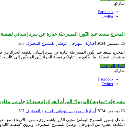
شاركها
Facebook
Twitter
المخرج يسعد عبد النّور: المسرحيّة عبارة عن سرد إنساني لقضية ال
26 ديسمبر، 2024
أخبارنا
,
المهرجان الوطني للمسرح المحترف
208
المخرج يسعد عبد النّور: المسرحيّة عبارة عن سرد إنساني لقضية الجزائريين 
ورقصات تعبيريّة. ما الدّافع من تناولكم قضيّة الجزائريّين المنفيّين إلى كاليدونيا
أكمل القراءة »
شاركها
Facebook
Twitter
مسرحيّة “سفينة كاليدونيا” المرأة الجزائريّة سند الرّجل في مقاو
26 ديسمبر، 2024
أخبارنا
,
المهرجان الوطني للمسرح المحترف
307
تفاعل جمهور المسرح الوطنيّ محيي الدّين باشطارزي، سهرة الأربعاء، مع العرض ا
السّابعة عشرة من المهرجان الوطنيّ للمسرح المحترف. وتروي “سفينة كاليدون