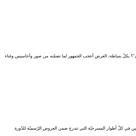
ايان”؟ بكلّ بساطة، العرض أعجب الجمهور لما تضمّنه من صور وأحاسيس وغناء
لين في كلّ أطوار المسرحيّة التي تندرج ضمن العروض الرّسميّة للدّورة