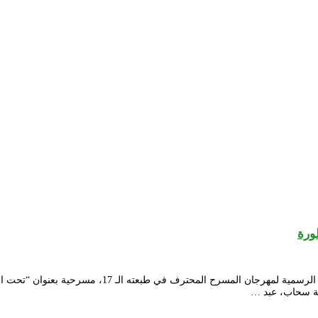
ورة
قدم المسرح الجهوي امحمد بن قطاف النعامة، أمس الأربعا
عة سحاب، عبد …