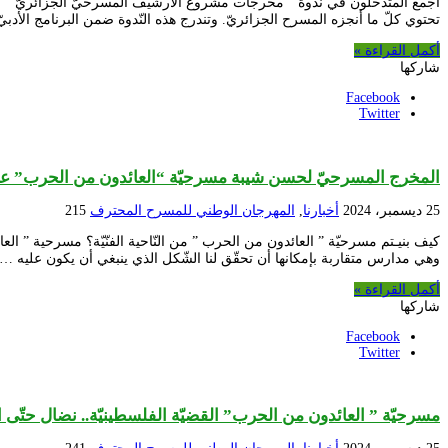
أجمع المتدخّلون في ندوة ” مخرجات مشروع الأرشيف المسرحيّ الجزائريّ ” التي 
تحتوي كلّ ما أنجزه المسرح الجزائريّ. وتندرج هذه النّدوة ضمن البرنامج الأدبي
أكمل القراءة »
شاركها
Facebook
Twitter
المخرج المسرحيّ لحسن شيبة مسرحيّة “العائدون من الحرب” عرف
25 ديسمبر، 2024
أخبارنا
,
المهرجان الوطني للمسرح المحترف
215
كيف بنيـتم مسرحيّة ” العائدون من الحرب ” من النّاحية الفنّيّة؟ مسرحية ” ا
وهي مدارس متقاربة بإمكانها أن تحقّق لنا الشّكل الذي ينبغي أن يكون عليه …
أكمل القراءة »
شاركها
Facebook
Twitter
مسرحيّة ” العائدون من الحرب” القضيّة الفلسطينيّة.. نضال حتّى ا