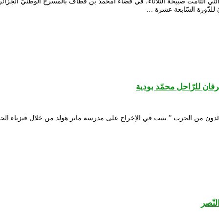
التأمت صبيحة الثّلاثاء، في فضاء امحمد بن قطّاف بالمسرح الوطنيّ الجزائريّ،
ّ للدّورة السّابعة عشرة …
ان للرّاحل محمّد بودية
لعائدون من الحرب ” بنيت في الإخراج على مدرسة ماير هولد من خلال فيزياء الج
لنّصر