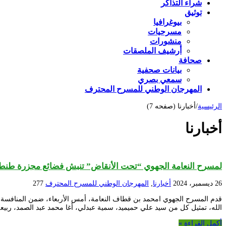
شراء التذاكر
توثيق
بيوغرافيا
مسرحيات
منشورات
أرشيف الملصقات
صحافة
بيانات صحفية
سمعي بصري
المهرجان الوطني للمسرح المحترف
الرئيسية
/
أخبارنا (صفحه 7)
أخبارنا
لمسرح النعامة الجهوي “تحت الأنقاض” تنبش فضائع مجزرة طنط
26 ديسمبر، 2024
أخبارنا
,
المهرجان الوطني للمسرح المحترف
277
الله، تمثيل كل من سيد علي حميميد، سمية عبدلي، أغا محمد عبد الصمد، ربي
أكمل القراءة »