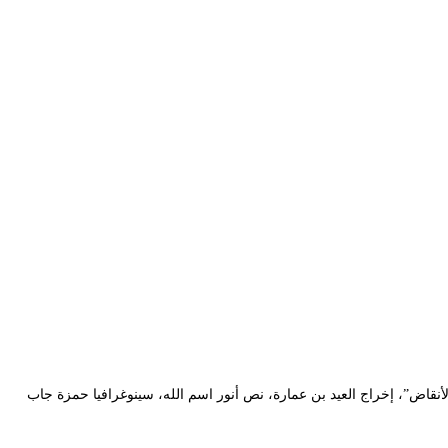
ء، ضمن المنافسة الرسمية لمهرجان المسرح المحترف في طبعته الـ 17، مسرحية بعنوان “تحت الأنقاض”، إخراج العيد بن عمارة، نص أنور اسم الله، سينوغرافيا حمزة جاب