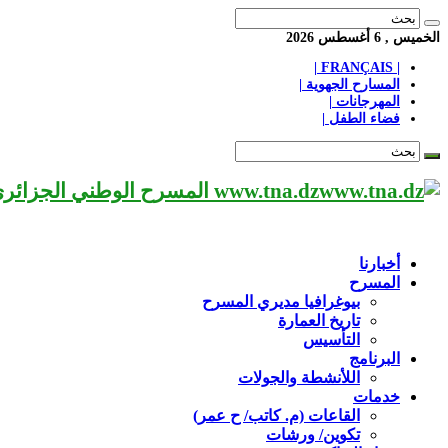
الخميس , 6 أغسطس 2026
| FRANÇAIS |
المسارح الجهوية |
المهرجانات |
فضاء الطفل |
www.tna.dz المسرح الوطني الجزائري مؤسسة ثقافية عريقة تابعة لوزارة الثقافة-الجزائر، يحمل اسم العميد «محي الدين بشطارزي».
أخبارنا
المسرح
بيوغرافيا مديري المسرح
تاريخ العمارة
التأسيس
البرنامج
اللأنشطة والجولات
خدمات
القاعات (م. كاتب/ ح عمر)
تكوين/ ورشات