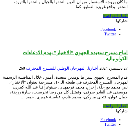
ما كان يروجه الاستعمار من أن الذين التحقوا بالجبال والتحقوا بالثورة،
التحقوا بدافع غريزة القطيع، كما …
أكمل القراءة »
شاركها
Facebook
Twitter
انتاج مسرح سعيدة الجهوي “الاختيار” تهدم الادعاءات
الكولونيالية
27 ديسمبر، 2024
أخبارنا
,
المهرجان الوطني للمسرح المحترف
260
قدم المسرح الجهوي سيراط بومدين سعيدة، أمس، خلال المنافسة الرسمية
لمهرجان المسرح المحترف في طبعته الـ 17، مسرحية بعنوان “الاختيار”،
نص محمد بورحلة، إخراج محمد فريمهدي، سينوغرافيا عبد الله كبيري،
موسيقى عبد القادر صوفي، وتمثيل كل من رضا تخريست، سارة رزيقة،
جمال عوان، فتحي مباركي، محمد قادم، عباسية عميري، حميد …
أكمل القراءة »
شاركها
Facebook
Twitter