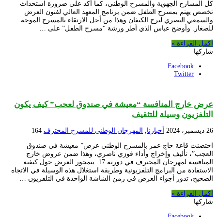
كل المسارح الجهوية والمسرح الوطني، كما أكد على ضرورة استحداث
تخصص يهتم بمسرح الطفل ضمن برنامج المعهد العالي لفنون العرض
والسمعي البصري لبرج الكيفان وهذا من أجل الارتقاء بالمسرح الموجه
للصغار. وأوضح عباس الذي أطر ورشة “مسرح الطفل” على …
أكمل القراءة »
شاركها
Facebook
Twitter
عرض خارج المنافسة “معيشة في صندوق لعجب” كيف يكون
التلفزيون وسيلة للتثقيف
26 ديسمبر، 2024
أخبارنا
,
المهرجان الوطني للمسرح المحترف
164
احتضنت قاعة حاج عمر بالمسرح الوطني عرض” معيشة في صندوق
العجب”، تأليف وإخراج وأداء فوزي ناصري، وهذا ضمن عروض خارج
المنافسة لمهرجان المحترف في دورته 17. يتمحور العرض حول كيفية
الاستفادة من البرامج التلفزيونية وطريقة استغلال هذه الوسيلة في الاتجاه
الصحيح، تدور أجواء العرض في زمن الشاشة الواحدة في التلفزيون …
أكمل القراءة »
شاركها
Facebook