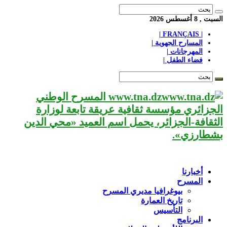
السبت , 8 أغسطس 2026
| FRANÇAIS |
المسارح الجهوية |
المهرجانات |
فضاء الطفل |
www.tna.dz المسرح الوطني
الجزائري مؤسسة ثقافية عريقة تابعة لوزارة
الثقافة-الجزائر، يحمل اسم العميد «محي الدين
بشطارزي».
أخبارنا
المسرح
بيوغرافيا مديري المسرح
تاريخ العمارة
التأسيس
البرنامج