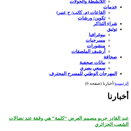
اللأنشطة والجولات
خدمات
القاعات (م. كاتب/ ح عمر)
تكوين/ ورشات
شراء التذاكر
توثيق
بيوغرافيا
مسرحيات
منشورات
أرشيف الملصقات
صحافة
بيانات صحفية
سمعي بصري
المهرجان الوطني للمسرح المحترف
الرئيسية
/
أخبارنا (صفحه 6)
أخبارنا
عبد القادر جريو مصمم العرض “كلمة” هي وقفة عند نضالات
الشعب الجزائري