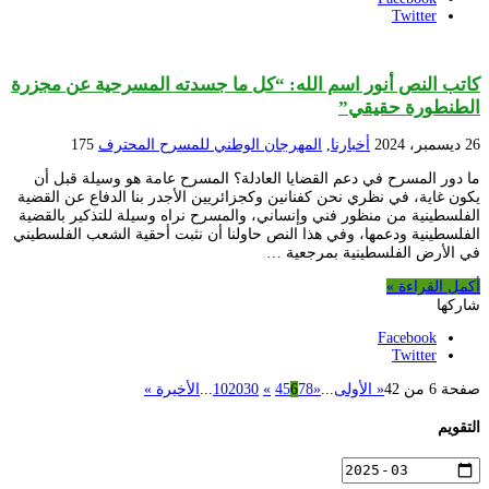
Twitter
كاتب النص أنور اسم الله: “كل ما جسدته المسرحية عن مجزرة
الطنطورة حقيقي”
26 ديسمبر، 2024
أخبارنا
,
المهرجان الوطني للمسرح المحترف
175
ما دور المسرح في دعم القضايا العادلة؟ المسرح عامة هو وسيلة قبل أن
يكون غاية، في نظري نحن كفنانين وكجزائريين الأجدر بنا الدفاع عن القضية
الفلسطينية من منظور فني وإنساني، والمسرح نراه وسيلة للتذكير بالقضية
الفلسطينية ودعمها، وفي هذا النص حاولنا أن نثبت أحقية الشعب الفلسطيني
في الأرض الفلسطينية بمرجعية …
أكمل القراءة »
شاركها
Facebook
Twitter
صفحة 6 من 42
« الأولى
...
«
8
7
6
5
4
»
30
20
10
...
الأخيرة »
التقويم