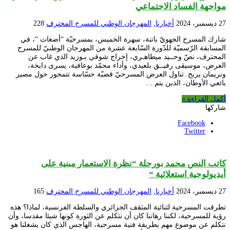
مواجهة الفساد الاجتماعي
27 ديسمبر، 2024
أخبارنا
,
المهرجان الوطني للمسرح المحترف
228
شارك المسرح الجهويّ باتنة، سهرة الخميس، بمسرحيّة “أضغاث “، في
المسابقة الرّسميّة للدّورة السّابعة عشرة من المهرجان الوطنيّ للمسرح
المحترف، نصّ وحــيد ميطاهـري، إخراج شوقي بـوزيد الذي غاب عن
العرض، موسيقى رفيــق بلعيدي، وأداء محمّد بوعافية، يسرى دايخة،
ونريمان يربح. تناول العرض المسرحيّ قضيّة حسّاسة تتمحور حول مصير
بائعي الأوطان، الذين يتم …
أكمل القراءة »
شاركها
Facebook
Twitter
كاتب النص محمد بورحلة “نظرة الاستعمار مبنية على
أيديولوجية استعلائية “
27 ديسمبر، 2024
أخبارنا
,
المهرجان الوطني للمسرح المحترف
165
تطرقت المسرحية لثنائية المثقف الجزائري والسلطة الفرنسية، لماذا؟ هذه
رؤية للمسرحية، لكننا رهاننا كان أن نتكلم عن الثورة كونها شيئا مقدسا، وأن
نتكلم عن موضوع مهم بطريقة فنية مسرحية، الهاجس الذي كان يشغلنا هو