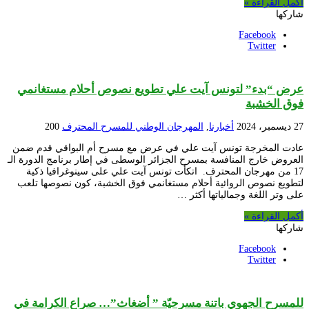
أكمل القراءة »
شاركها
Facebook
Twitter
عرض “بدء” لتونس آيت علي تطويع نصوص أحلام مستغانمي
فوق الخشبة
27 ديسمبر، 2024
أخبارنا
,
المهرجان الوطني للمسرح المحترف
200
عادت المخرجة تونس آيت علي في عرض مع مسرح أم البواقي قدم ضمن
العروض خارج المنافسة بمسرح الجزائر الوسطى في إطار برنامج الدورة الـ
17 من مهرجان المحترف. اتكأت تونس آيت علي على سينوغرافيا ذكية
لتطويع نصوص الروائية أحلام مستغانمي فوق الخشبة، كون نصوصها تلعب
على وتر اللغة وجمالياتها أكثر …
أكمل القراءة »
شاركها
Facebook
Twitter
للمسرح الجهوي باتنة مسرحيّة ” أضغاث”… صراع الكرامة في