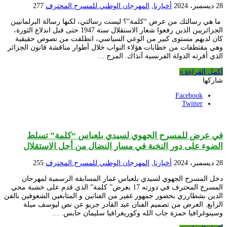
28 ديسمبر، 2024
أخبارنا
,
المهرجان الوطني للمسرح المحترف
277
ما هي رسالتك من عرض “كلمة”؟ ليست رسالتي، لكنها رسالة البرلمانيين
الجزائريين الذين رفعوا شعار الاستقلال سنة 1947 حتى قبل اندلاع الثورة،
كان لديهم مستوى كبير من الوعي السياسي، انطلقت من نصوص حقيقية
وهي مقتطفات من خطابات هؤلاء النواب خلال أطوار مناقشة قانون الجزائر
الذي أقرته الدولة الفرنسية آنذاك. المزج …
أكمل القراءة »
شاركها
Facebook
Twitter
في عرض للمسرح الجهوي لسيدي بلعباس “كلمة” تسلط
الضوء على دور النخبة في مسار النضال من أجل الاستقلال
28 ديسمبر، 2024
أخبارنا
,
المهرجان الوطني للمسرح المحترف
255
دخل المسرح الجهوي لسيدي بلعباس غمار المسابقة الرسمية لمهرجان
المسرح المحترف في دورته 17 بعرض” كلمة” الذي قدم على خشبة محي
الدين بشطارزي بحضور جمهور غفير من الفنانين و المتابعين الشغوفين بالفن
الرابع. العرض من تصميم الفنان عبد القادر جريو عن نص ليوسف ميلة
وسينوغرافيا حمزة جاب الله وكوريغرافيا سليمان حابس. …