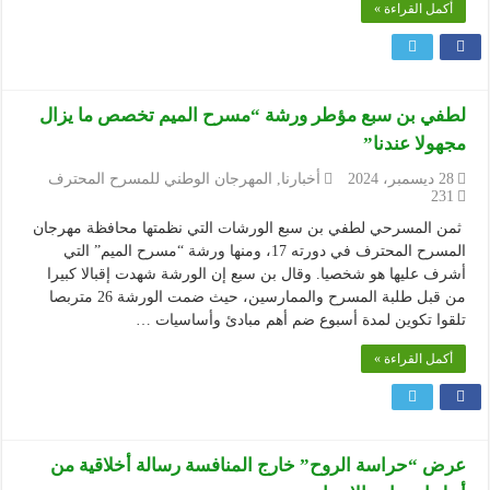
أكمل القراءة »
لطفي بن سبع مؤطر ورشة “مسرح الميم تخصص ما يزال
مجهولا عندنا”
28 ديسمبر، 2024
أخبارنا
,
المهرجان الوطني للمسرح المحترف
231
ثمن المسرحي لطفي بن سبع الورشات التي نظمتها محافظة مهرجان
المسرح المحترف في دورته 17، ومنها ورشة “مسرح الميم” التي
أشرف عليها هو شخصيا. وقال بن سبع إن الورشة شهدت إقبالا كبيرا
من قبل طلبة المسرح والممارسين، حيث ضمت الورشة 26 متربصا
تلقوا تكوين لمدة أسبوع ضم أهم مبادئ وأساسيات …
أكمل القراءة »
عرض “حراسة الروح” خارج المنافسة رسالة أخلاقية من