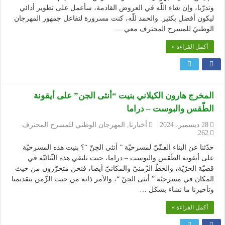
وتدرّبا، وإن شاء اللّه في العروض القادمة، سأعمل على تطوير أدائي
ليكون أفضل بكثير. والحمد للّه، كنت مسرورة لتفاعل جمهور المهرجان
الوطنيّ للمسرح المحترف معي …
أكمل القراءة »
المخرج هارون الكيلاني بنيت “أنثى الجن” على أيقونة
الطّقس والبوست – دراما
28 ديسمبر، 2024
أخبارنا
,
المهرجان الوطني للمسرح المحترف
262
حدّثنا عن البناء الفـنّيّ لمسرحيّة ” أنثى الجنّ “؟ بنيت هذه المسرحيّة
على أيقونة الطّقس والبوست – دراما، حيث تلتقي هذه الثّنائيّة في
قضيّة الحرّيّة، والخطّ الزّمنيّ والمكانيّ أيضا، فنحن متحرّرون من حيث
المكان في مسرحيّة ” أنثى الجنّ “، والأمر ذاته من حيث الزّمن بتقديمنا
وتأخيرنا ما نشاء بشكل …
أكمل القراءة »