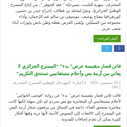
المحترف، سهرة السّبت، مسرحيّة ” عقد الجوهر “، من إنتاج المسرح
الوطنيّ الجزائريّ، ونصّ لمحمّد بن قطاف، إخراج حيدر بن حسين،
كوريغرافيا مفتاح يوسف، موسيقى بن سالم عبد الرّحمان، وأداء
مجموعة من الممثّلين. ويُعنى العرض بقصّة وطن نابض وثورات أبناء
شعب عزيز، …
أكمل القراءة »
فاتن قصار مقتبسة عرض” بدء” “المسرح الجزائري لا
يعاني من أزمة نص وأحلام مستغانمي تستحق التكريم”
28 ديسمبر، 2024
أخبارنا
,
المهرجان الوطني للمسرح المحترف
184
قالت فاتن قصار مقتبسة عرض” بدء” عن رواية “فوضى الحواس”
لأحلام مستغانمي أن المغامرة مع نص سردي لم تكن سهلة لكنها كانت
مغامرة تستحق العناء، داعية في السياق من يرفعون شعار أزمة النص
في المسرح إلى الالتفات إلى النصوص الأدبية لأنها ثرية وفيها أفكار
كثيرة يمكن أن تقدم إضافات للمدونة …