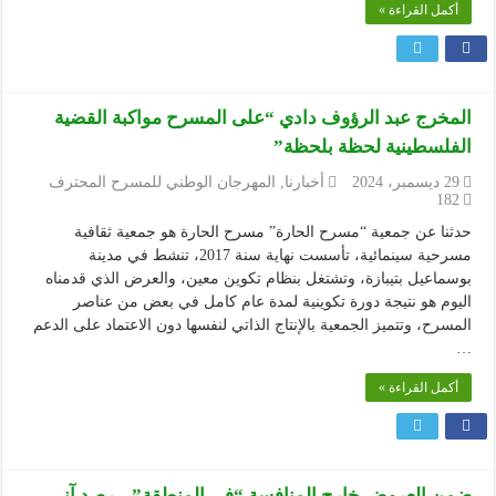
أكمل القراءة »
المخرج عبد الرؤوف دادي “على المسرح مواكبة القضية
الفلسطينية لحظة بلحظة”
29 ديسمبر، 2024
أخبارنا
,
المهرجان الوطني للمسرح المحترف
182
حدثنا عن جمعية “مسرح الحارة” مسرح الحارة هو جمعية ثقافية
مسرحية سينمائية، تأسست نهاية سنة 2017، تنشط في مدينة
بوسماعيل بتيبازة، وتشتغل بنظام تكوين معين، والعرض الذي قدمناه
اليوم هو نتيجة دورة تكوينية لمدة عام كامل في بعض من عناصر
المسرح، وتتميز الجمعية بالإنتاج الذاتي لنفسها دون الاعتماد على الدعم
…
أكمل القراءة »
ضمن العروض خارج المنافسة “في المنطقة” .. رصد آني