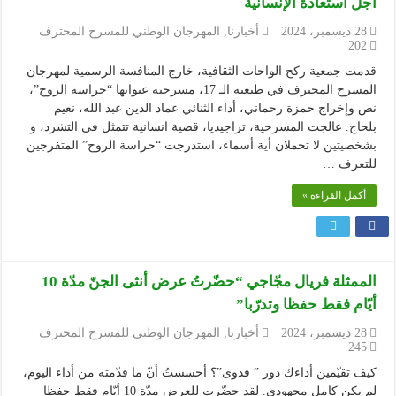
أجل استعادة الإنسانية
28 ديسمبر، 2024
أخبارنا
,
المهرجان الوطني للمسرح المحترف
202
قدمت جمعية ركح الواحات الثقافية، خارج المنافسة الرسمية لمهرجان
المسرح المحترف في طبعته الـ 17، مسرحية عنوانها “حراسة الروح”،
نص وإخراج حمزة رحماني، أداء الثنائي عماد الدين عبد الله، نعيم
بلحاج. عالجت المسرحية، تراجيديا، قضية انسانية تتمثل في التشرد، و
بشخصيتين لا تحملان أية أسماء، استدرجت “حراسة الروح” المتفرجين
للتعرف …
أكمل القراءة »
الممثلة فريال مجّاجي “حضّرتُ عرض أنثى الجنّ مدّة 10
أيّام فقط حفظا وتدرّبا”
28 ديسمبر، 2024
أخبارنا
,
المهرجان الوطني للمسرح المحترف
245
كيف تقيّمين أداءك دور ” فدوى”؟ أحسستُ أنّ ما قدّمته من أداء اليوم،
لم يكن كامل مجهودي. لقد حضّرت للعرض مدّة 10 أيّام فقط حفظا