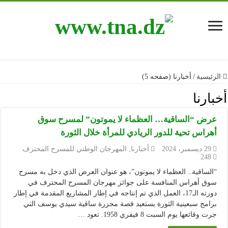
الرئيسية
/
أخبارنا (صفحه 5)
أخبارنا
عرض “الساقية… العظماء لا يموتون” لمسرح سوق
أهراس تحية للدور الريادي للمرأة خلال الثورة
29 ديسمبر، 2024
أخبارنا
,
المهرجان الوطني للمسرح المحترف
248
“الساقية.. العظماء لا يموتون”، هو عنوان العرض الذي دخل به مسرح
سوق أهراس المنافسة على جوائز مهرجان المسرح المحترف في
دورته الـ17، العمل الذي تم إنتاجه في إطار المشاريع المقدمة في إطار
برامج سبعينية الثورة يستعيد قصة مجزرة ساقية سيدي يوسف التي
جرت وقائعها يوم السبت 8 فيفري 1958. تعود …