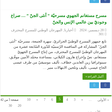
مسرح مستغانم الجهوي مسرحيّة ” أنثى الجنّ ” … صراع
وجوديّ بين عالمي الإنس والجنّ
28 ديسمبر، 2024
أخبارنا
,
المهرجان الوطني للمسرح المحترف
301
تابع جمهور المسرح الوطنيّ الجزائريّ، سهرة الجمعة، مسرحيّة “أنثى
الجنّ” المشاركة في المنافسة الرّسميّة للدّورة السّابعة عشرة من
المهرجان الوطنيّ للمسرح المحترف، من إنتاج المسرح الجهويّ
مستغانم، نصّ وإخراج هارون الكيلاني، بمساعدة محمّد الأمين موفّـق،
سينوغرافيا زين العابدين خطاف، تأليف موسيقيّ من طرف عيسى
الحاج عيسى، تأليف وتلحين الابتهالات منير …
أكمل القراءة »
5
10
»
7
6
4
3
«
...
« الأولى
صفحة 5 من 42
30
20
...