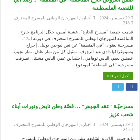
للقضية الفلسطينية
29 ديسمبر، 2024
أخبارنا
,
المهرجان الوطني للمسرح المحترف
218
قدمت جمعية “مسرح الحارة”، عشية أمس، خلال البرنامج خارج
المنافسة للمهرجان الوطني للمسرح المحترف في دورته الـ17،
مسرحية بعنوان “في المنطقة” عن نص ليوجين يونيل، إخراج
وسينوغرافيا دادي عبد الرؤوف، تمثيل كل من تمار عادل، تمار نجيب،
عصنين نعيم، الياس توهامي، اجليداين عمر، الياس مشنتل. تطرقت
مسرحية “في المنطقة” لموضوع …
أكمل القراءة »
مسرحيّـة “عقد الجوهر” … قصّة وطن نابض وثورات أبناء
شعب عزيز
29 ديسمبر، 2024
أخبارنا
,
المهرجان الوطني للمسرح المحترف
245
تابع جمهور الدّورة السّابعة عشر من المهرجان الوطنيّ للمسرح