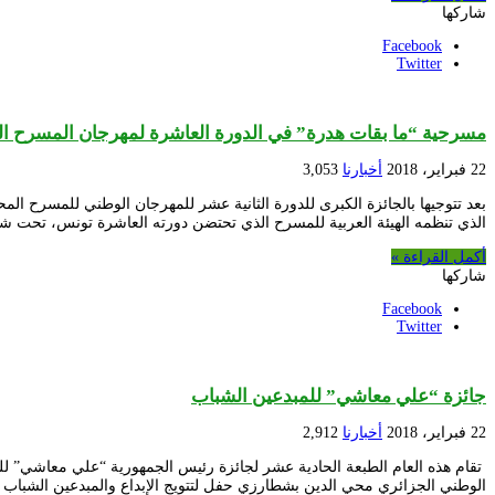
شاركها
Facebook
Twitter
مسرحية “ما بقات هدرة” في الدورة العاشرة لمهرجان المسرح ا
22 فبراير، 2018
أخبارنا
3,053
الذي تنظمه الهيئة العربية للمسرح الذي تحتضن دورته العاشرة تونس، تحت 
أكمل القراءة »
شاركها
Facebook
Twitter
جائزة “علي معاشي” للمبدعين الشباب
22 فبراير، 2018
أخبارنا
2,912
تقام هذه العام الطبعة الحادية عشر لجائزة رئيس الجمهورية “علي معاشي” ل
الوطني الجزائري محي الدين بشطارزي حفل لتتويج الإبداع والمبدعين الشباب ا