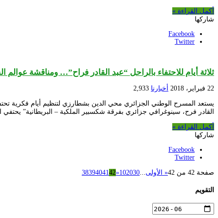
أكمل القراءة »
شاركها
Facebook
Twitter
ثلاثة أيام للاحتفاء بالراحل “عبد القادر فراح”… ومناقشة عوالم ال
22 فبراير، 2018
أخبارنا
2,933
القادر فرح، سينوغرافي جزائري بفرقة شكسبير الملكية – البريطانية” يحتفي ا
أكمل القراءة »
شاركها
Facebook
Twitter
صفحة 42 من 42
« الأولى
...
30
20
10
«
42
41
40
39
38
التقويم