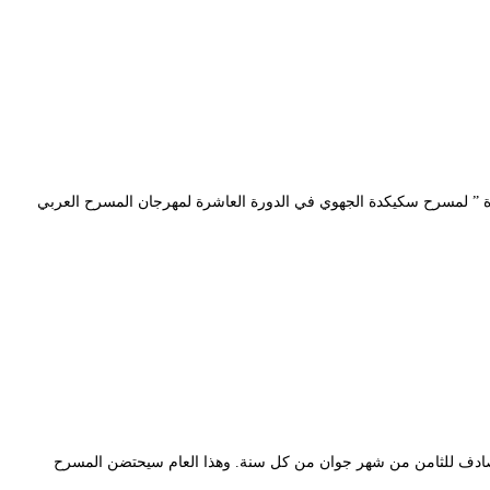
رح المحترف بالجزائر العاصمة ( 23-31 ديسمبر 2017) ، ستمثل مسرحية ” ما بقات هدرة ” لمسرح سكيكدة الجهوي في الدورة العاشرة لمهرجان المسرح العربي
المصادف للثامن من شهر جوان من كل سنة. وهذا العام سيحتضن المسرح