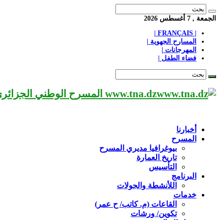
الجمعة , 7 أغسطس 2026
| FRANÇAIS |
المسارح الجهوية |
المهرجانات |
فضاء الطفل |
www.tna.dz المسرح الوطني الجزائري مؤسسة ثقافية عريقة تابعة لوزارة الثقافة-الجزائر، يحمل اسم العميد «محي الدين بشطارزي».
أخبارنا
المسرح
بيوغرافيا مديري المسرح
تاريخ العمارة
التأسيس
البرنامج
اللأنشطة والجولات
خدمات
القاعات (م. كاتب/ ح عمر)
تكوين/ ورشات