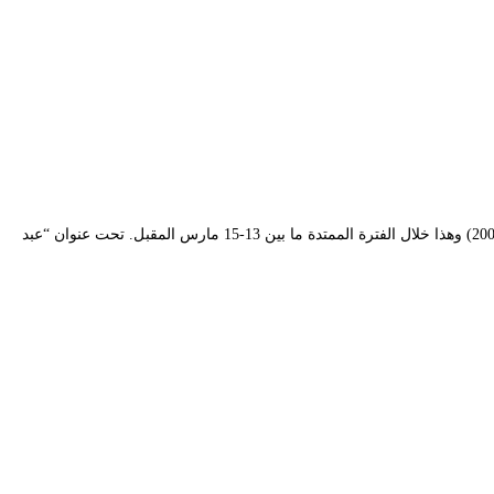
يستعد المسرح الوطني الجزائري محي الدين بشطارزي لتنظيم أيام فكرية تحتفي برائد السينوغرافيا المعاصرة الفنان الجزائري الكبير عبد القادر فراح (1926-2005) وهذا خلال الفترة الممتدة ما بين 13-15 مارس المقبل. تحت عنوان “عبد