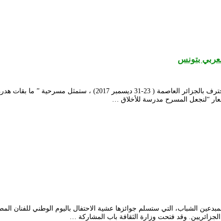
لعربي بتونس
بعد تتوجيها بالجائزة الكبرى للدورة الثانية عشر للمهرجان الوطني للمس
شعار “لنجعل المسرح مدرسة للأخلاق …
لمبدعين الشباب، التي ستسلم جوائزها عشية الاحتفال باليوم الوطني للفنان 
لجزائريين. وقد فتحت وزارة الثقافة باب المشاركة …