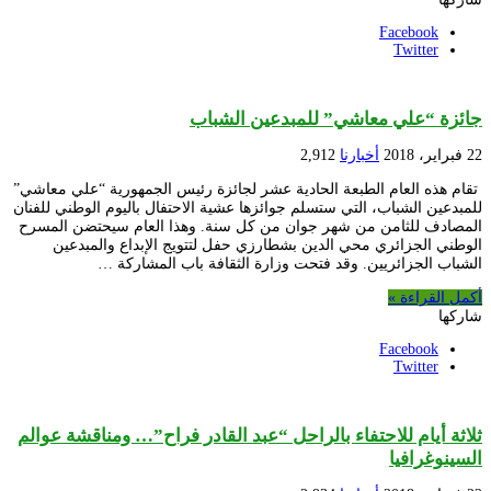
Facebook
Twitter
جائزة “علي معاشي” للمبدعين الشباب
22 فبراير، 2018
أخبارنا
2,912
تقام هذه العام الطبعة الحادية عشر لجائزة رئيس الجمهورية “علي معاشي”
للمبدعين الشباب، التي ستسلم جوائزها عشية الاحتفال باليوم الوطني للفنان
المصادف للثامن من شهر جوان من كل سنة. وهذا العام سيحتضن المسرح
الوطني الجزائري محي الدين بشطارزي حفل لتتويج الإبداع والمبدعين
الشباب الجزائريين. وقد فتحت وزارة الثقافة باب المشاركة …
أكمل القراءة »
شاركها
Facebook
Twitter
ثلاثة أيام للاحتفاء بالراحل “عبد القادر فراح”… ومناقشة عوالم
السينوغرافيا