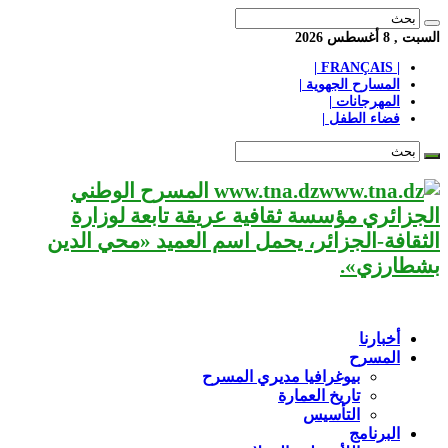
السبت , 8 أغسطس 2026
| FRANÇAIS |
المسارح الجهوية |
المهرجانات |
فضاء الطفل |
www.tna.dz المسرح الوطني
الجزائري مؤسسة ثقافية عريقة تابعة لوزارة
الثقافة-الجزائر، يحمل اسم العميد «محي الدين
بشطارزي».
أخبارنا
المسرح
بيوغرافيا مديري المسرح
تاريخ العمارة
التأسيس
البرنامج