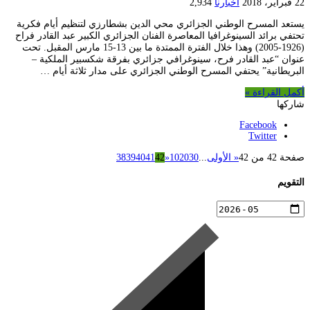
22 فبراير، 2018
أخبارنا
2,934
يستعد المسرح الوطني الجزائري محي الدين بشطارزي لتنظيم أيام فكرية
تحتفي برائد السينوغرافيا المعاصرة الفنان الجزائري الكبير عبد القادر فراح
(1926-2005) وهذا خلال الفترة الممتدة ما بين 13-15 مارس المقبل. تحت
عنوان “عبد القادر فرح، سينوغرافي جزائري بفرقة شكسبير الملكية –
البريطانية” يحتفي المسرح الوطني الجزائري على مدار ثلاثة أيام …
أكمل القراءة »
شاركها
Facebook
Twitter
صفحة 42 من 42
« الأولى
...
30
20
10
«
42
41
40
39
38
التقويم