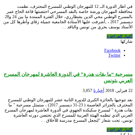
في اطار الدورة الــ 12 للمهرجان الوطني للمسرح المحترف، نظمت
محافظة المهرجان ورشة خاصة بالنقد المسرحي احتضنتها قاعة الحاج عمر
بالمسرح الوطني محي الدين بشطارزي، خلال الفترة الممتدة ما بين 24 و28
ديسمبر 2017 ، ,أشرفت عليها الأستاذة الجامعية جميلة زقاي وأطرها كل من
الأستاذ يوسف بحري من تونس والناقد …
أكمل القراءة »
شاركها
Facebook
Twitter
مسرحية “ما بقات هدرة” في الدورة العاشرة لمهرجان المسرح
العربي بتونس
22 فبراير، 2018
أخبارنا
3,057
بعد تتوجيها بالجائزة الكبرى للدورة الثانية عشر للمهرجان الوطني للمسرح
المحترف بالجزائر العاصمة ( 23-31 ديسمبر 2017) ، ستمثل مسرحية ” ما
بقات هدرة ” لمسرح سكيكدة الجهوي في الدورة العاشرة لمهرجان المسرح
العربي الذي تنظمه الهيئة العربية للمسرح الذي تحتضن دورته العاشرة
تونس، تحت شعار “لنجعل المسرح مدرسة للأخلاق …
أكمل القراءة »
شاركها