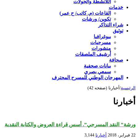
اللأنشطة والجولات
خدمات
القاعات (م. كاتب/ ح عمر)
تكوين/ ورشات
شراء التذاكر
توثيق
بيوغرافيا
مسرحيات
منشورات
أرشيف الملصقات
صحافة
بيانات صحفية
سمعي بصري
المهرجان الوطني للمسرح المحترف
الرئيسية
/
أخبارنا (صفحه 42)
أخبارنا
ورشة” النقد المسرحي”. أسس قراءة العروض والكتابة النقدية
22 فبراير، 2018
أخبارنا
3,144