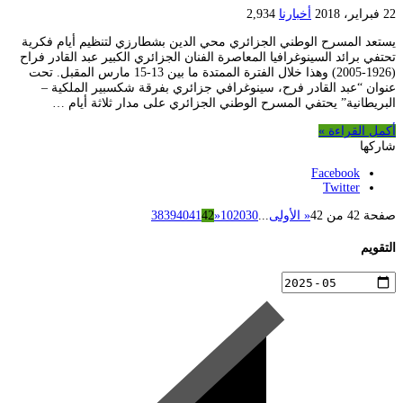
22 فبراير، 2018
أخبارنا
2,934
يستعد المسرح الوطني الجزائري محي الدين بشطارزي لتنظيم أيام فكرية
تحتفي برائد السينوغرافيا المعاصرة الفنان الجزائري الكبير عبد القادر فراح
(1926-2005) وهذا خلال الفترة الممتدة ما بين 13-15 مارس المقبل. تحت
عنوان “عبد القادر فرح، سينوغرافي جزائري بفرقة شكسبير الملكية –
البريطانية” يحتفي المسرح الوطني الجزائري على مدار ثلاثة أيام …
أكمل القراءة »
شاركها
Facebook
Twitter
صفحة 42 من 42
« الأولى
...
30
20
10
«
42
41
40
39
38
التقويم