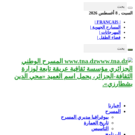
السبت , 8 أغسطس 2026
| FRANÇAIS |
المسارح الجهوية |
المهرجانات |
فضاء الطفل |
www.tna.dz المسرح الوطني
الجزائري مؤسسة ثقافية عريقة تابعة لوزارة
الثقافة-الجزائر، يحمل اسم العميد «محي الدين
بشطارزي».
أخبارنا
المسرح
بيوغرافيا مديري المسرح
تاريخ العمارة
التأسيس
البرنامج