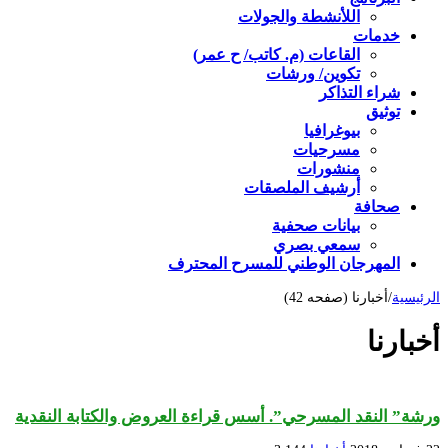
اللأنشطة والجولات
خدمات
القاعات (م. كاتب/ ح عمر)
تكوين/ ورشات
شراء التذاكر
توثيق
بيوغرافيا
مسرحيات
منشورات
أرشيف الملصقات
صحافة
بيانات صحفية
سمعي بصري
المهرجان الوطني للمسرح المحترف
الرئيسية
/
أخبارنا (صفحه 42)
أخبارنا
ورشة” النقد المسرحي”. أسس قراءة العروض والكتابة النقدية