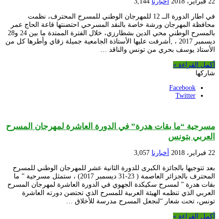
22 فبراير، 2018
أخبارنا
3,144
في اطار الدورة الــ 12 للمهرجان الوطني للمسرح المحترف، نظمت
محافظة المهرجان ورشة خاصة بالنقد المسرحي احتضنتها قاعة الحاج عمر
بالمسرح الوطني محي الدين بشطارزي، خلال الفترة الممتدة ما بين 24 و28
ديسمبر 2017 ، ,أشرفت عليها الأستاذة الجامعية جميلة زقاي وأطرها كل من
الأستاذ يوسف بحري من تونس والناقد …
أكمل القراءة »
شاركها
Facebook
Twitter
مسرحية “ما بقات هدرة” في الدورة العاشرة لمهرجان المسرح
العربي بتونس
22 فبراير، 2018
أخبارنا
3,057
بعد تتوجيها بالجائزة الكبرى للدورة الثانية عشر للمهرجان الوطني للمسرح
المحترف بالجزائر العاصمة ( 23-31 ديسمبر 2017) ، ستمثل مسرحية ” ما
بقات هدرة ” لمسرح سكيكدة الجهوي في الدورة العاشرة لمهرجان المسرح
العربي الذي تنظمه الهيئة العربية للمسرح الذي تحتضن دورته العاشرة
تونس، تحت شعار “لنجعل المسرح مدرسة للأخلاق …
أكمل القراءة »