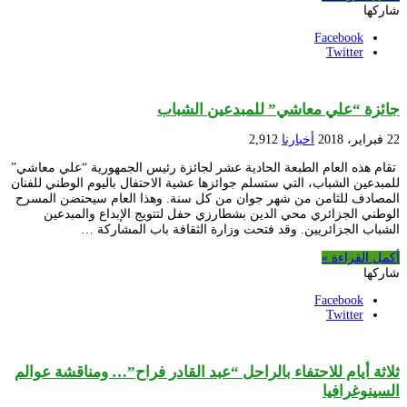
شاركها
Facebook
Twitter
جائزة “علي معاشي” للمبدعين الشباب
22 فبراير، 2018
أخبارنا
2,912
تقام هذه العام الطبعة الحادية عشر لجائزة رئيس الجمهورية “علي معاشي”
للمبدعين الشباب، التي ستسلم جوائزها عشية الاحتفال باليوم الوطني للفنان
المصادف للثامن من شهر جوان من كل سنة. وهذا العام سيحتضن المسرح
الوطني الجزائري محي الدين بشطارزي حفل لتتويج الإبداع والمبدعين
الشباب الجزائريين. وقد فتحت وزارة الثقافة باب المشاركة …
أكمل القراءة »
شاركها
Facebook
Twitter
ثلاثة أيام للاحتفاء بالراحل “عبد القادر فراح”… ومناقشة عوالم
السينوغرافيا