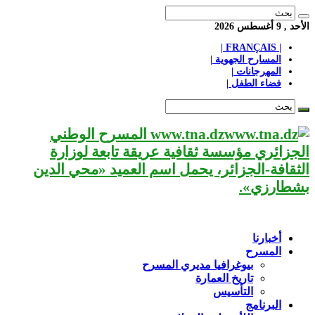
الأحد , 9 أغسطس 2026
| FRANÇAIS |
المسارح الجهوية |
المهرجانات |
فضاء الطفل |
www.tna.dz المسرح الوطني
الجزائري مؤسسة ثقافية عريقة تابعة لوزارة
الثقافة-الجزائر، يحمل اسم العميد «محي الدين
بشطارزي».
أخبارنا
المسرح
بيوغرافيا مديري المسرح
تاريخ العمارة
التأسيس
البرنامج