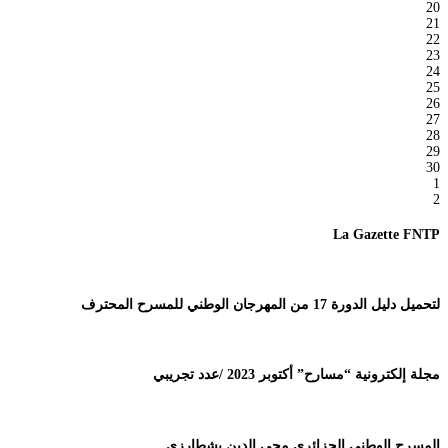
20
21
22
23
24
25
26
27
28
29
30
1
2
La Gazette FNTP
لتحميل دليل الدورة 17 من المهرجان الوطني للمسرح المحترف
مجلة إلكترونية “مسارح” أكتوبر 2023 /عدد تجريبي
المسرح الوطني الجزائري محي الدين بشطارزي