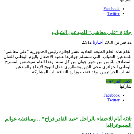
Facebook
Twitter
جائزة “علي معاشي” للمبدعين الشباب
22 فبراير، 2018
أخبارنا
2,912
تقام هذه العام الطبعة الحادية عشر لجائزة رئيس الجمهورية “علي معاشي”
للمبدعين الشباب، التي ستسلم جوائزها عشية الاحتفال باليوم الوطني للفنان
المصادف للثامن من شهر جوان من كل سنة. وهذا العام سيحتضن المسرح
الوطني الجزائري محي الدين بشطارزي حفل لتتويج الإبداع والمبدعين
الشباب الجزائريين. وقد فتحت وزارة الثقافة باب المشاركة …
أكمل القراءة »
شاركها
Facebook
Twitter
ثلاثة أيام للاحتفاء بالراحل “عبد القادر فراح”… ومناقشة عوالم
السينوغرافيا