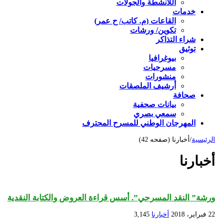
اللأنشطة والجولات
خدمات
القاعات (م. كاتب/ ح عمر)
تكوين/ ورشات
شراء التذاكر
توثيق
بيوغرافيا
مسرحيات
منشورات
أرشيف الملصقات
صحافة
بيانات صحفية
سمعي بصري
المهرجان الوطني للمسرح المحترف
الرئيسية
/
أخبارنا (صفحه 42)
أخبارنا
ورشة” النقد المسرحي”. أسس قراءة العروض والكتابة النقدية
22 فبراير، 2018
أخبارنا
3,145