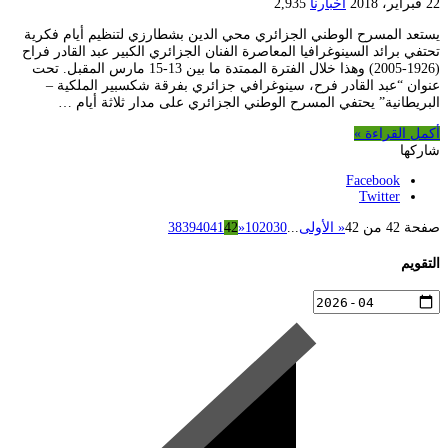
22 فبراير، 2018
أخبارنا
2,935
يستعد المسرح الوطني الجزائري محي الدين بشطارزي لتنظيم أيام فكرية
تحتفي برائد السينوغرافيا المعاصرة الفنان الجزائري الكبير عبد القادر فراح
(1926-2005) وهذا خلال الفترة الممتدة ما بين 13-15 مارس المقبل. تحت
عنوان “عبد القادر فرح، سينوغرافي جزائري بفرقة شكسبير الملكية –
البريطانية” يحتفي المسرح الوطني الجزائري على مدار ثلاثة أيام …
أكمل القراءة »
شاركها
Facebook
Twitter
صفحة 42 من 42
« الأولى
...
30
20
10
«
42
41
40
39
38
التقويم