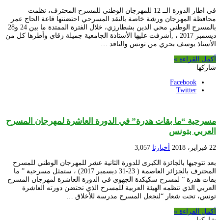
في اطار الدورة الــ 12 للمهرجان الوطني للمسرح المحترف، نظمت
محافظة المهرجان ورشة خاصة بالنقد المسرحي احتضنتها قاعة الحاج عمر
بالمسرح الوطني محي الدين بشطارزي، خلال الفترة الممتدة ما بين 24 و28
ديسمبر 2017 ، ,أشرفت عليها الأستاذة الجامعية جميلة زقاي وأطرها كل من
الأستاذ يوسف بحري من تونس والناقد …
أكمل القراءة »
شاركها
Facebook
Twitter
مسرحية “ما بقات هدرة” في الدورة العاشرة لمهرجان المسرح
العربي بتونس
22 فبراير، 2018
أخبارنا
3,057
بعد تتوجيها بالجائزة الكبرى للدورة الثانية عشر للمهرجان الوطني للمسرح
المحترف بالجزائر العاصمة ( 23-31 ديسمبر 2017) ، ستمثل مسرحية ” ما
بقات هدرة ” لمسرح سكيكدة الجهوي في الدورة العاشرة لمهرجان المسرح
العربي الذي تنظمه الهيئة العربية للمسرح الذي تحتضن دورته العاشرة
تونس، تحت شعار “لنجعل المسرح مدرسة للأخلاق …
أكمل القراءة »
شاركها