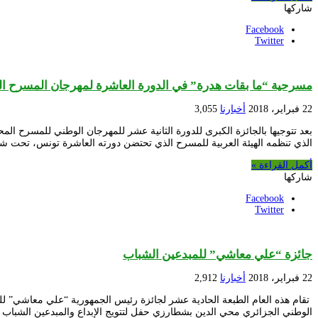
شاركها
Facebook
Twitter
مسرحية “ما بقات هدرة” في الدورة العاشرة لمهرجان المسرح ا
22 فبراير، 2018
أخبارنا
3,055
الذي تنظمه الهيئة العربية للمسرح الذي تحتضن دورته العاشرة تونس، تحت 
أكمل القراءة »
شاركها
Facebook
Twitter
جائزة “علي معاشي” للمبدعين الشباب
22 فبراير، 2018
أخبارنا
2,912
تقام هذه العام الطبعة الحادية عشر لجائزة رئيس الجمهورية “علي معاشي” ل
الوطني الجزائري محي الدين بشطارزي حفل لتتويج الإبداع والمبدعين الشباب ا