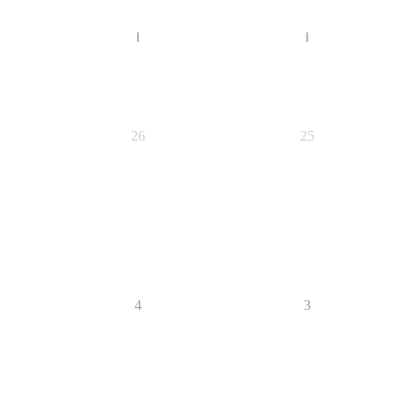
ا
ا
26
25
4
3