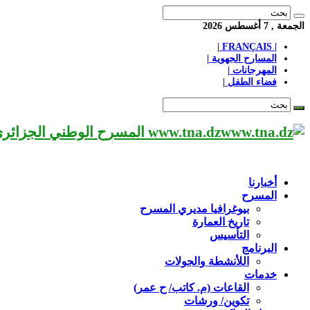
الجمعة , 7 أغسطس 2026
| FRANÇAIS |
المسارح الجهوية |
المهرجانات |
فضاء الطفل |
www.tna.dz المسرح الوطني الجزائري مؤسسة ثقافية عريقة تابعة لوزارة الثقافة-الجزائر، يحمل اسم العميد «محي الدين بشطارزي».
أخبارنا
المسرح
بيوغرافيا مديري المسرح
تاريخ العمارة
التأسيس
البرنامج
اللأنشطة والجولات
خدمات
القاعات (م. كاتب/ ح عمر)
تكوين/ ورشات