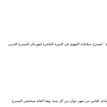
رح المحترف بالجزائر العاصمة ( 23-31 ديسمبر 2017) ، ستمثل مسرحية ” ما بقات هدرة ” لمسرح سكيكدة الجهوي في الدورة العاشرة لمهرجان المسرح العربي
المصادف للثامن من شهر جوان من كل سنة. وهذا العام سيحتضن المسرح