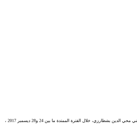
في اطار الدورة الــ 12 للمهرجان الوطني للمسرح المحترف، نظمت محافظة المهرجان ورشة خاصة بالنقد المسرحي احتضنتها قاعة الحاج عمر بالمسرح الوطني محي الدين بشطارزي، خلال الفترة الممتدة ما بين 24 و28 ديسمبر 2017 ،