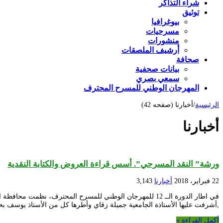
شراء التذاكر
توثيق
بيوغرافيا
مسرحيات
منشورات
أرشيف الملصقات
صحافة
بيانات صحفية
سمعي بصري
المهرجان الوطني للمسرح المحترف
الرئيسية
/
أخبارنا (صفحه 42)
أخبارنا
ورشة” النقد المسرحي”. أسس قراءة العروض والكتابة النقدية
22 فبراير، 2018
أخبارنا
3,143
,أشرفت عليها الأستاذة الجامعية جميلة زقاي وأطرها كل من الأستاذ يوسف ب
أكمل القراءة »