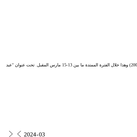
يستعد المسرح الوطني الجزائري محي الدين بشطارزي لتنظيم أيام فكرية تحتفي برائد السينوغرافيا المعاصرة الفنان الجزائري الكبير عبد القادر فراح (1926-2005) وهذا خلال الفترة الممتدة ما بين 13-15 مارس المقبل. تحت عنوان “عبد