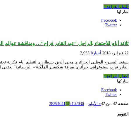
أكمل القراءة »
شاركها
Facebook
Twitter
ثلاثة أيام للاحتفاء بالراحل “عبد القادر فراح”… ومناقشة عوالم ال
22 فبراير، 2018
أخبارنا
2,933
القادر فرح، سينوغرافي جزائري بفرقة شكسبير الملكية – البريطانية” يحتفي ا
أكمل القراءة »
شاركها
Facebook
Twitter
صفحة 42 من 42
« الأولى
...
30
20
10
«
42
41
40
39
38
التقويم