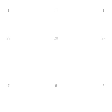
ا
ا
ا
29
28
27
7
6
5