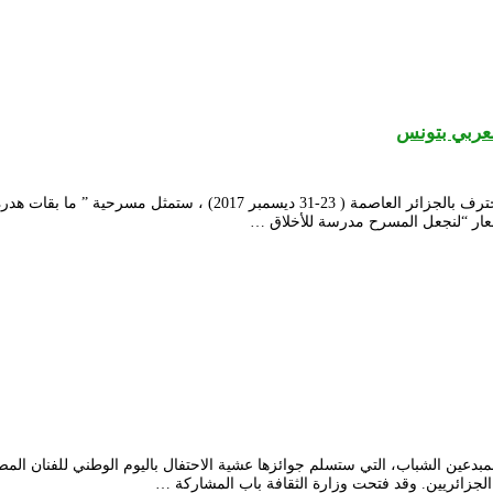
لعربي بتونس
بعد تتوجيها بالجائزة الكبرى للدورة الثانية عشر للمهرجان الوطني للمس
شعار “لنجعل المسرح مدرسة للأخلاق …
لمبدعين الشباب، التي ستسلم جوائزها عشية الاحتفال باليوم الوطني للفنان 
لجزائريين. وقد فتحت وزارة الثقافة باب المشاركة …