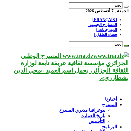
الجمعة , 7 أغسطس 2026
| FRANÇAIS |
المسارح الجهوية |
المهرجانات |
فضاء الطفل |
www.tna.dz المسرح الوطني
الجزائري مؤسسة ثقافية عريقة تابعة لوزارة
الثقافة-الجزائر، يحمل اسم العميد «محي الدين
بشطارزي».
أخبارنا
المسرح
بيوغرافيا مديري المسرح
تاريخ العمارة
التأسيس
البرنامج