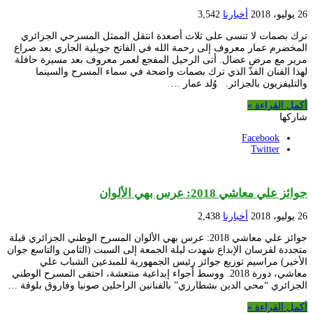
26 يوليو، 2018
أخبارنا
3,542
ترك بصمات لا تنسى على ثلاث أصعدة انتقل الممثل المسرحي الجزائري
المخضرم عمار معروف إلى رحمة الله في الفاتح جويلية الجاري بعد صراع
مرير مع مرض عضال. أتى الرحيل المفجع لعمر معروف بعد مسيرة حافلة
لهذا الفنان الفذّ الذي ترك بصمات واضحة في سماء المسرح والسينما
والتليفزيون بالجزائر. وُلد عمار …
أكمل القراءة »
شاركها
Facebook
Twitter
جوائز علي معاشي 2018: عرس بهي الألوان
26 يوليو، 2018
أخبارنا
2,438
جوائز علي معاشي 2018: عرس بهي الألوان المسرح الوطني الجزائري قبلة
متجددة لفرسان الإبداع شهدت ليلة الجمعة إلى السبت (الثامن والتاسع جوان
الأخير) مراسيم توزيع جوائز رئيس الجمهورية للمبدعين الشباب علي
معاشي، دورة 2018. ووسط أجواء إبداعية منتعشة، احتفى المسرح الوطني
الجزائري “محي الدين بشطارزي” بالفنانين الراحلين صونيا وفاروق بلوفة …
أكمل القراءة »