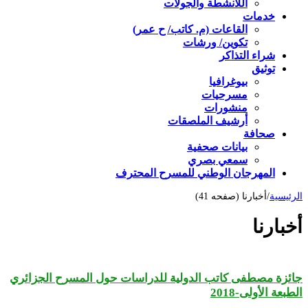
اللأنشطة والجولات
خدمات
القاعات (م. كاتب/ ح عمر)
تكوين/ ورشات
شراء التذاكر
توثيق
بيوغرافيا
مسرحيات
منشورات
أرشيف الملصقات
صحافة
بيانات صحفية
سمعي بصري
المهرجان الوطني للمسرح المحترف
الرئيسية
/
أخبارنا (صفحه 41)
أخبارنا
جائزة مصطفى كاتب الدولية للدراسات حول المسرح الجزائري
الطبعة الأولى-2018