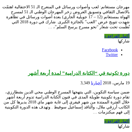
مهرجان مستغانم: لعب وأصوات ورسائل في المنعرج الـ 51 الاحتفالية اهتمّت
بالاتصال الثقافي وتسويق العروض زخر المهرجان الوطني الـ 51 لمسرح
الهواة بمستغانم (12 – 17 جويلية الجاري) بعدة أصوات ورسائل في تظاهرة
شهدت تتويج عرض “العب” بالجائزة الكبرى. شارك في دورة 2018 التي
نُظّمت تحت شعار “نحو مسرح يرسخ السلم”، …
أكمل القراءة »
شاركها
Facebook
Twitter
دورة تكونية في “الكتابة الدرامية” لمدة أربعة أشهر
19 مارس، 2018
أخبارنا
3,349
ضمن سياسة التكوين، التي ينتهجها المسرح الوطني محي الدين بشطارزي،
تقام دورة تكوينية طويلة المدى في فنون الكتابة الدرامية تدوم أربعة أشهر
خلال الفترة الممتدة من شهر فيفري إلى غاية شهر ماي 2018 يديرها كل من
الكاتب أرزقي ملال، والناقد إسماعيل سوفيط . وتهدف هذه الدورة التكوينية
إلى فهم ميكنزمات …
أكمل القراءة »
شاركها