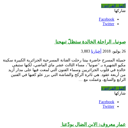
أكمل القراءة »
شاركها
Facebook
Twitter
صونيا.. الراحلة الخالدة ستظلّ تبهجنا
26 يوليو، 2018
أخبارنا
3,883
جميلة المسرح حاضرة بيننا رحلت الفنانة المسرحية الجزائرية الكبيرة سكينة
مكيو الشهيرة بـ “صونيا”، مساء الثالث عشر ماي الماضي، لكنها ستبقى
خالدة في قلوب الجزائريين وسماء الفنون التي لمعت فيها على مدار أزيد
من أربعة عقود. هي ثائرة الركح والشاشة التي برز علو كعبها في الفنين
الرابع والسابع، وعملت مع …
أكمل القراءة »
شاركها
Facebook
Twitter
عمار معروف: الابن الضال يودّعنا