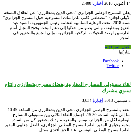
14 أكتوبر، 2018
أخبارنا
2,400
يعلن المسرح الوطني الجزائري “محي الدين بشطارزي” عن انطلاق النسخة
الأولى لجائزة “مصطفى كاتب للدراسات المسرحية حول المسرح الجزائري”
لسنة 2018، تحت الرعاية الساميية لفخامة رئيس الجمهورية، السيد عبد
العزيز بوتفليقة، والتي يصبو من خلالها إلى دعم البحث وفتح المجال أمام
الدارسين لرصد التحولات الركحية الجزائرية، وإلى الجمع والتحقيق في
المنجز …
أكمل القراءة »
شاركها
Facebook
Twitter
لقاء مسؤولي المسارح المغاربية بفضاء مسرح بشطارزي: إنتاج
سنوي مشترك
2 سبتمبر، 2018
أخبارنا
3,034
انعقد بالمسرح الوطني الجزائري محي الدين بشطارزي من الساعة 10:45
سا إلى غاية الساعة 15:30، اجتماع اللقاء الثلاثي بين مسؤولي المسارح
الوطنية لكل من الجزائر، تونس والمغرب، وذلك بحضور كل من السادة:
محمد يحياوي المدير العام للمسرح الوطني الجزائري، فاضل جعايبي المدير
العام للمسرح الوطني التونسي، عبد الحق أفندي ممثل …