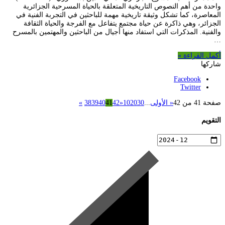
واحدة من أهم النصوص التاريخية المتعلقة بالحياة المسرحية الجزائرية
المعاصرة، كما تشكل وثيقة تاريخية مهمة للباحثين في التجربة الفنية في
الجزائر، وهي ذاكرة عن حياة مجتمع يتفاعل مع الفرجة والحياة الثقافة
والفنية. المذكرات التي استفاد منها أجيال من الباحثين والمهتمين بالمسرح
…
أكمل القراءة »
شاركها
Facebook
Twitter
صفحة 41 من 42
« الأولى
...
30
20
10
«
42
41
40
39
38
»
التقويم