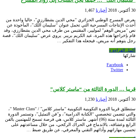
“سليمان اللُّكْ” … حينما يحنّ الشباب إلى روّاد المسرح
30 أكتوبر، 2018
أخبارنا
1,467
يعرض المسرح الوطني الجزائري “محي الدين بشطارزي”، حاليا واحدة من
أحدث الإنتاجات المسرحية التي تحمل عنوان “سليمان اللّك”، المأخوذة عن
نص “مريض الوهم” لموليير، المقتبس من طرف محي الدين بشطارزي، وقد
قام بإخراجها هذه المرة، عبد الكريم بريبر. يروي عرض “سليمان اللك”، قصة
رجل يتوهم أنه مريض، فيجعله هذا التفكير …
أكمل القراءة »
شاركها
Facebook
Twitter
قريبا … الدورة الثالثة من “ماستر كلاس”
30 أكتوبر، 2018
أخبارنا
1,230
ستنطلق قريبا الدورة التكوينية التكوينية “ماستر كلاس” / “Master Class “،
والتي تتضمن تتخصصي “الكتابة الدرامية”، و”فن التمثيل”، وتستمر الدورة
الثالثة لمدة ستة (06) أشهر. ماستر كلاس، هي فرصة تسمح للمهتمين بالفن
الرابع وعشاقه، بالاندماج في الحراك الركحي، من خلال مساعدتهم على
تحسين مهاراتهم وأدائهم التقني والمعرفي، عن طريق ضبط …