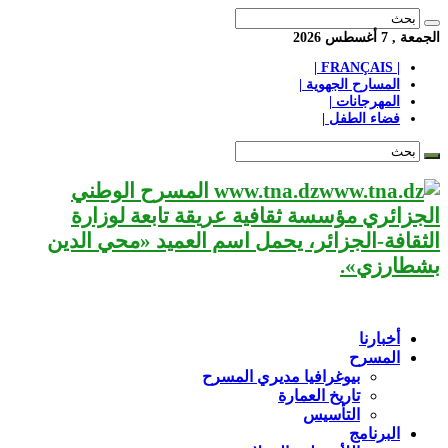
الجمعة , 7 أغسطس 2026
| FRANÇAIS |
المسارح الجهوية |
المهرجانات |
فضاء الطفل |
www.tna.dz المسرح الوطني
الجزائري مؤسسة ثقافية عريقة تابعة لوزارة
الثقافة-الجزائر، يحمل اسم العميد «محي الدين
بشطارزي».
أخبارنا
المسرح
بيوغرافيا مديري المسرح
تاريخ العمارة
التأسيس
البرنامج