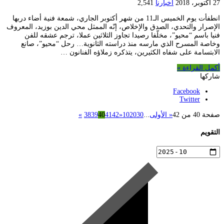
27 أكتوبر، 2018
أخبارنا
2,541
انطفأت يوم الخميس الـ11 من شهر أكتوبر الجاري، شمعة فنية أضاء دربها
الإصرار والتحدي، الصدق والإخلاص، إنّه الممثل محي الدين بوزيد، المعروف
فنيا باسم “محيو”، مخلّفا رصيدا تجاوز الثلاثين عملا، ترجم عشقه للفن
وخاصة المسرح الذي مارسه منذ دراسته الثانوية… رحل “محيو”، صانع
الابتسامة على شفاه الكثيرين، يتذكره زملاؤه الفنانون …
أكمل القراءة »
شاركها
Facebook
Twitter
صفحة 40 من 42
« الأولى
...
30
20
10
«
42
41
40
39
38
»
التقويم