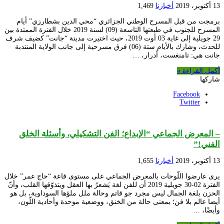
13 أكتوبر، 2019
أخبارنا
1,469
برمجت من قبل المسرح الوطني الجزائري “محي الدين بشطارزي” أيام
المسرح للجنوب في طبعتها التاسعة (09) لسنة 2019 خلال الفترة الممتدة بين
29 جويلية إلى غاية 03 أوت 2019، حيث اختيرت مدينة “جانت” كضيف شرف
للحدث، وشارك بالأيام ستة (06) فرق مسرحية إلى جانب الولاية المنتدبة
جانت هي: تامنغست، أدرار، …
أكمل القراءة »
شاركها
Facebook
Twitter
– المعرض الجماعي “الإبداع؛ الفن التشكيلي، وأسئلة الخلق
الفني!”
13 أكتوبر، 2019
أخبارنا
1,655
يرى عارضوا اللّوحات بالمعرض الجماعي على مستوى قاعة “حاج عمر” خلال
الفترة 02-30 جويلية 2019 أن للفن لغة يَشعرُ بها العقل ويتذوّقها القلب، وأنّ
الحزن بلغة الجمال ليس مجرد جو قاتم وحالة ملل ملؤها السوداوية، بل هو
أيضا عالم بلا فن؛ بمعنى حالة من الخنق، ووضعية موحدة وأحادية اللّون،
وأيضًا، …