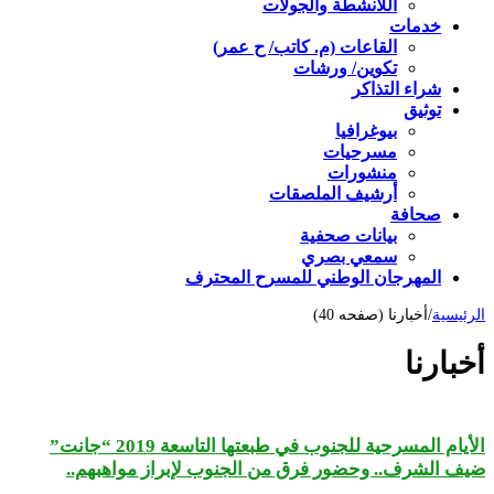
اللأنشطة والجولات
خدمات
القاعات (م. كاتب/ ح عمر)
تكوين/ ورشات
شراء التذاكر
توثيق
بيوغرافيا
مسرحيات
منشورات
أرشيف الملصقات
صحافة
بيانات صحفية
سمعي بصري
المهرجان الوطني للمسرح المحترف
الرئيسية
/
أخبارنا (صفحه 40)
أخبارنا
الأيام المسرحية للجنوب في طبعتها التاسعة 2019 “جانت”
ضيف الشرف.. وحضور فرق من الجنوب لإبراز مواهبهم..