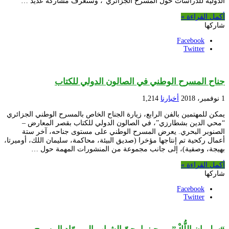
الدولية للدراسات حول المسرح الجزائري”، وستعرف مشاركة عديد …
أكمل القراءة »
شاركها
Facebook
Twitter
جناح المسرح الوطني في الصالون الدولي للكتاب
1 نوفمبر، 2018
أخبارنا
1,214
يمكن للمهتمين بالفن الرابع، زيارة الجناح الخاص بالمسرح الوطني الجزائري
“محي الدين بشطارزي”، في الصالون الدولي للكتاب بقصر المعارض –
الصنوبر البحري. يعرض المسرح الوطني على مستوى جناحه، آخر ستة
أعمال ركحية تم إنتاجها مؤخرا (صديق البيئة، محاكمة، سليمان اللك، أوميرتا،
بهيجة، وصفية)، إلى جانب مجموعة من المنشورات المهمة حول …
أكمل القراءة »
شاركها
Facebook
Twitter