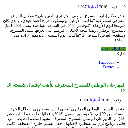
19 نوفمبر، 2018
أخبارنا
2,037
تعتذر منكم إدارة المسرح الوطني الجزائري، لتغيير تاريخ ومكان العرض
الشرفي لمسرحية “ماكبت“ لأوجين يونيسكو، إخراج أحمد خودي، والذي كان
مبرمجا ليوم الأربعاء 21نوفمبر 2018في الساعة السادسة مساء (18:00سا)
بالمسرح الوطني، وهذا نتيجة لأشغال الترميم التي يعرفها مبنى المسرح.
وسيقدم العرض الشرفي لـ “ماكبت” يوم السبت 24نوفمبر 2018 في
الساعة …
أكمل القراءة »
شاركها
Facebook
Twitter
المهرجان الوطني للمسرح المحترف يتأهب لإشعال شمعته الـ
13
1 نوفمبر، 2018
أخبارنا
1,931
يحتضن المسرح الوطني الجزائري “محي الدين بشطارزي”، خلال الفترة
الممتدة من 22 إلى 31 ديسمبر المقبل (2018)، فعاليات الطبعة الثالثة عشر
(13) من المهرجان الوطني للمسرح المحترف. تشهد الطبعة الجديدة –إلى
جانب برنامج ثري تم تسطيره لإحيائها- حفل تسليم جائزة “مصطفى كاتب