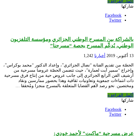
أكمل القراءة »
شاركها
Facebook
Twitter
بالشراكة بين المسرح الوطني الجزائري ومؤسسة التلفزيون
الوطني، يُدعّم المسرح بحصة “مسرحنا”
13 أكتوبر، 2019
أخبارنا
1,242
الحصّة من تقديم الفنانة “نضال الجزائري”، وإعداد الدكتور “محمد بوكراس”،
وإخراج “سمير آيت لعمارة”، حيث تتضمن الحصّة عروضا مسرحية من
أرشيف الفن الرابع الجزائري إلى جانب عروض حية من إنتاج فرق مسرحية
ذات انتماءات جمعوية وتعاونيات ثقافية وهذا بحضور ممارسين ونقاد
ومختصين. نحو رصد لأهم القضايا المتعلقة بالمسرح منجزا ومُحققا …
أكمل القراءة »
شاركها
Facebook
Twitter
عرض مسرحية “ماكبت” لأحمد خودي: