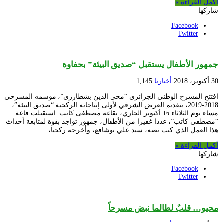
أكمل القراءة »
شاركها
Facebook
Twitter
جمهور الأطفال يستقبل “صديق البيئة” بحفاوة
30 أكتوبر، 2018
أخبارنا
1,145
افتتح المسرح الوطني الجزائري “محي الدين بشطارزي”، موسمه المسرحي
2018-2019، بتقديم العرض الشرفي لأولى إنتاجاته الركحية “صديق البيئة”،
مساء يوم الثلاثاء 16 أكتوبر الجاري، بقاعة مصطفى كاتب. استقبلت قاعة
“مصطفى كاتب”، عددا غفيرا من الأطفال، جمهور تواجد بقوة لمتابعة أحداث
هذا العمل الذي كتب نصه، سيد علي بوشافع، وأخرجه ركحيا، …
أكمل القراءة »
شاركها
Facebook
Twitter
محيو… قلبٌ لطالما نبض مسرحاً